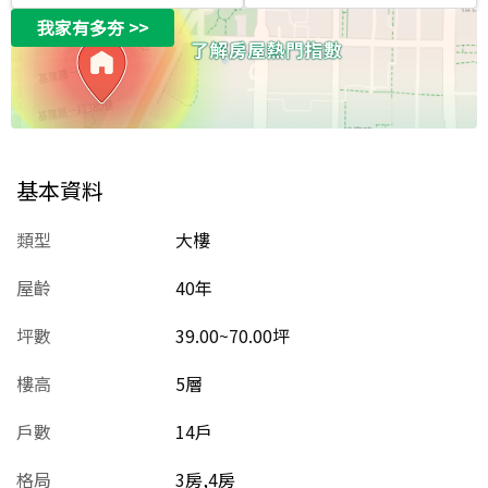
我家有多夯
>>
基本資料
類型
大樓
屋齡
40
年
坪數
39.00~70.00坪
樓高
5層
戶數
14戶
格局
3房,4房