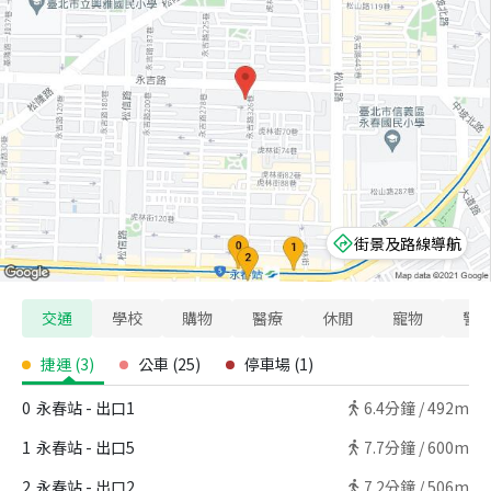
街景及路線導航
交通
學校
購物
醫療
休閒
寵物
警
捷運
(
3
)
公車
(
25
)
停車場
(
1
)
0
永春站 - 出口1
6.4
分鐘 /
492m
1
永春站 - 出口5
7.7
分鐘 /
600m
2
永春站 - 出口2
7.2
分鐘 /
506m