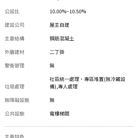
公設比
10.00%~10.50%
建設公司
屋主自建
主要結構
鋼筋混凝土
外牆建材
二丁掛
警衛管理
無
社區統一處理，專區堆置(無冷藏設
垃圾處理
備),專人處理
無障礙設施
無
公共設施
電樓梯間
主要特色