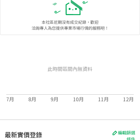
本社區
近期沒有成交紀錄，歡迎
洽詢專人為您提供專業市場行情的服務吧！
此時間區間內無資料
7
月
8
月
9
月
10
月
11
月
12
月
編輯篩選
最新實價登錄
條件