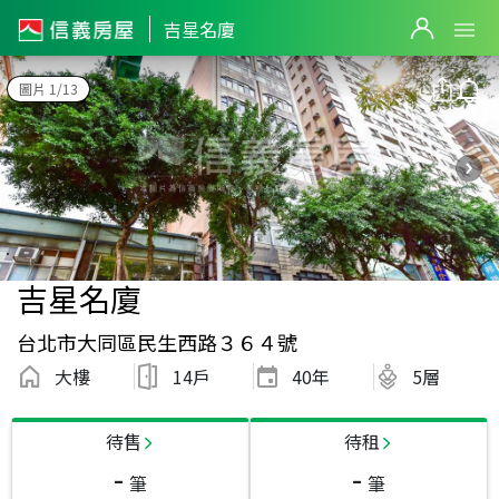
吉星名廈
圖片 1/13
吉星名廈
台北市大同區民生西路３６４號
大樓
14戶
40
年
5層
待售
待租
-
-
筆
筆