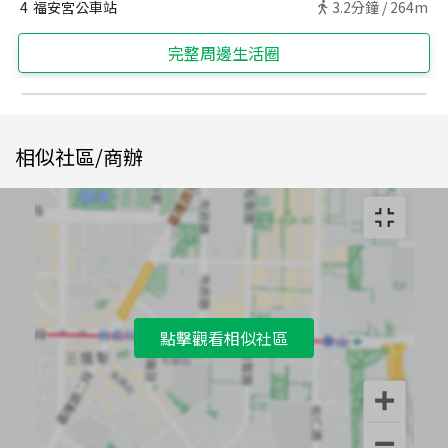
4
福安宮公車站
3.2
分鐘 /
264m
完整周邊生活圈
相似社區/商辦
點擊觀看相似社區