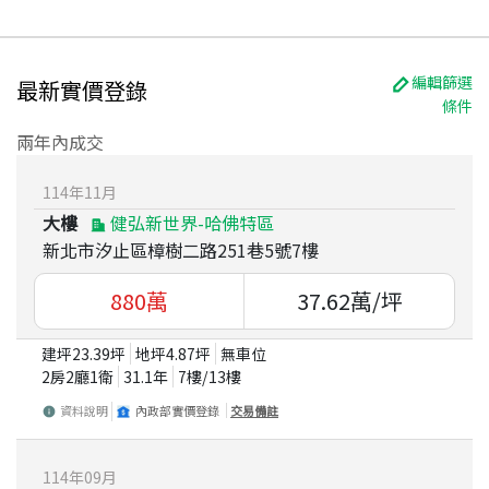
編輯篩選
最新實價登錄
條件
兩年內成交
114
年
11
月
大樓
健弘新世界-哈佛特區
新北市汐止區樟樹二路251巷5號7樓
880
萬
37.62
萬/坪
建坪
23.39
坪
地坪
4.87
坪
無車位
2房2廳1衛
31.1
年
7
樓/
13
樓
資料說明
內政部實價登錄
交易備註
114
年
09
月