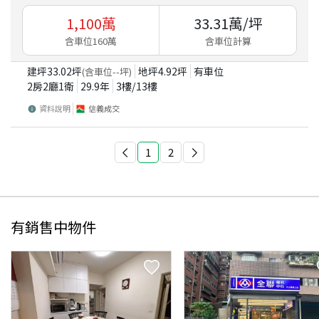
1,100
萬
33.31
萬/坪
含車位160萬
含車位計算
建坪
33.02
坪
地坪
4.92
坪
有車位
(含車位
--
坪)
2房2廳1衛
29.9
年
3
樓/
13
樓
資料說明
信義成交
1
2
有銷售中物件