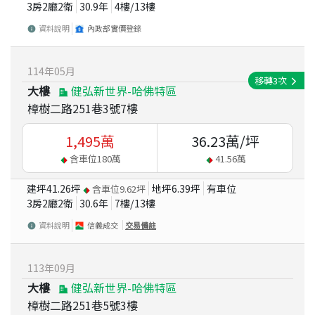
3房2廳2衛
30.9
年
4
樓/
13
樓
資料說明
內政部實價登錄
114
年
05
月
移轉
3
次
大樓
健弘新世界-哈佛特區
樟樹二路251巷3號7樓
1,495
萬
36.23
萬/坪
含車位
180
萬
41.56
萬
建坪
41.26
坪
地坪
6.39
坪
有車位
含車位
9.62
坪
3房2廳2衛
30.6
年
7
樓/
13
樓
資料說明
信義成交
交易備註
113
年
09
月
大樓
健弘新世界-哈佛特區
樟樹二路251巷5號3樓