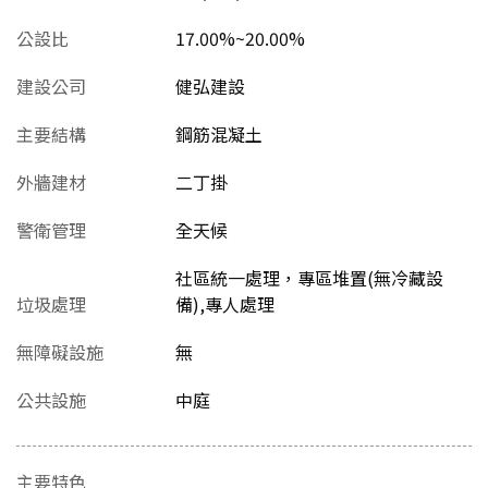
公設比
17.00%~20.00%
建設公司
健弘建設
主要結構
鋼筋混凝土
外牆建材
二丁掛
警衛管理
全天候
社區統一處理，專區堆置(無冷藏設
垃圾處理
備),專人處理
無障礙設施
無
公共設施
中庭
主要特色