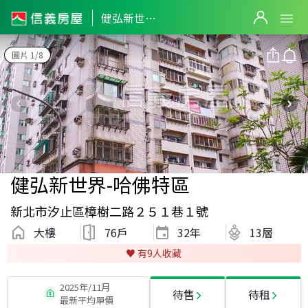
健弘新世界-哈佛特區
圖片 1/8
健弘新世界-哈佛特區
新北市汐止區樟樹二路２５１巷１號
大樓
76戶
32
年
13層
♥️ 有
9
人收藏
2025年/11月
待售
待租
最新平均單價