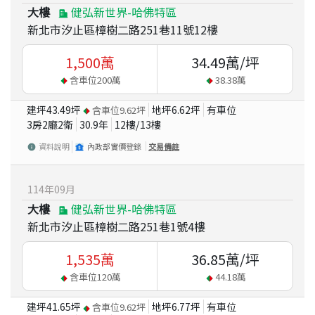
大樓
健弘新世界-哈佛特區
新北市汐止區樟樹二路251巷11號12樓
1,500
萬
34.49
萬/坪
含車位
200
萬
38.38
萬
建坪
43.49
坪
地坪
6.62
坪
有車位
含車位
9.62
坪
3房2廳2衛
30.9
年
12
樓/
13
樓
資料說明
內政部實價登錄
交易備註
114
年
09
月
大樓
健弘新世界-哈佛特區
新北市汐止區樟樹二路251巷1號4樓
1,535
萬
36.85
萬/坪
含車位
120
萬
44.18
萬
建坪
41.65
坪
地坪
6.77
坪
有車位
含車位
9.62
坪