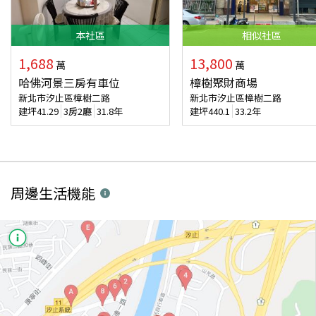
本
社區
相似
社區
1,688
13,800
萬
萬
哈佛河景三房有車位
樟樹聚財商場
新北市汐止區樟樹二路
新北市汐止區樟樹二路
建坪
41.29
3房2廳
31.8年
建坪
440.1
33.2年
周邊生活機能