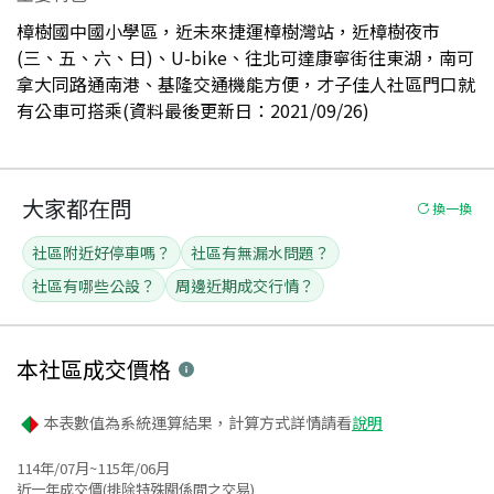
樟樹國中國小學區，近未來捷運樟樹灣站，近樟樹夜市
(三、五、六、日)、U-bike、往北可達康寧街往東湖，南可
拿大同路通南港、基隆交通機能方便，才子佳人社區門口就
有公車可搭乘(資料最後更新日：2021/09/26)
大家都在問
換一換
社區附近好停車嗎？
社區有無漏水問題？
社區有哪些公設？
周邊近期成交行情？
本社區
成交價格
本表數值為系統運算結果，計算方式詳情請看
說明
114年/07月~115年/06月
近一年成交價(排除特殊關係間之交易)