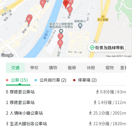
街景及路線導航
交通
學校
購物
醫療
休閒
寵物
重要
公車
(
15
)
公共自行車
(
2
)
停車場
(
2
)
0
厚德里公車站
0.8
分鐘 /
63m
1
厚德里公車站
1.4
分鐘 /
112m
2
人情味小鎮公車站
25.1
分鐘 /
2001m
3
生活大國社區公車站
22.9
分鐘 /
1820m