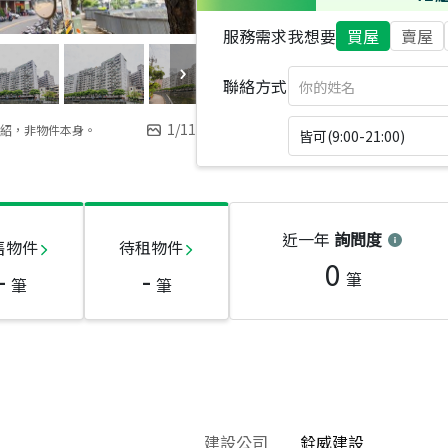
服務需求
我想要
買屋
賣屋
聯絡方式
1
/
11
紹，非物件本身。
皆可(9:00-21:00)
近一年
詢問度
售物件
待租物件
0
-
-
筆
筆
筆
建設公司
銓威建設