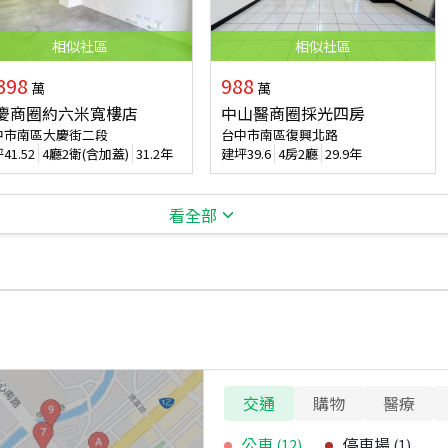
相似
社區
相似
社區
398
988
萬
萬
慶商圈約六米寬樓店
中山醫商圈採光四房
中市南區大慶街二段
台中市南區復興北路
坪
41.52
4廳2衛(含加蓋)
31.2年
建坪
39.6
4房2廳
29.9年
看全部
交通
購物
醫療
公車
停車場
(
12
)
(
1
)