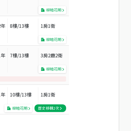
柳暗花明
2
年
8
樓/
13
樓
1房1衛
柳暗花明
1
年
7
樓/
13
樓
3房2廳2衛
柳暗花明
1
年
10
樓/
13
樓
1房1衛
柳暗花明
歷史移轉
2
次