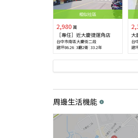
相似
社區
2,980
2,
萬
［專任］近大慶捷運角店
大
台中市南區大慶街二段
台
建坪
86.26
3廳2衛
33.2年
建
周邊生活機能