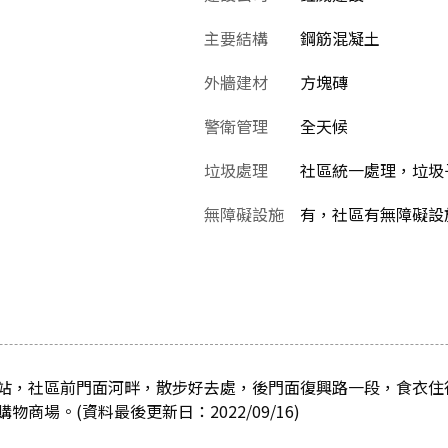
主要結構
鋼筋混凝土
外牆建材
方塊磚
警衛管理
全天候
垃圾處理
社區統一處理，垃圾
無障礙設施
有，社區有無障礙設
站，社區前門面河畔，散步好去處，後門面復興路一段，食衣住
商場。(資料最後更新日：2022/09/16)