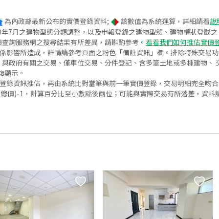
為內政部最新公布的實價登錄資料;
該數值為系統運算，詳細請看
說
020年7月之建物型態分類調整，以及申報登錄之建物型態、建物權狀登載
價查詢服務網之搜尋結果有所差異，請斟酌參考。
看看我們如何推估實價
關係影響所造成，詳情請參考頁面之粉色「備註資訊」欄。排除特殊交易
與政府有關之交易、僅車位交易、分件登記、含多筆土地或多棟建物、 交
復顯示。
價登錄資訊推估，再由系統比對當筆與前一筆實價登錄，交易明細完全吻
交總價)-1，計算百分比至小數點後兩位；可能與實際交易有所落差，資料