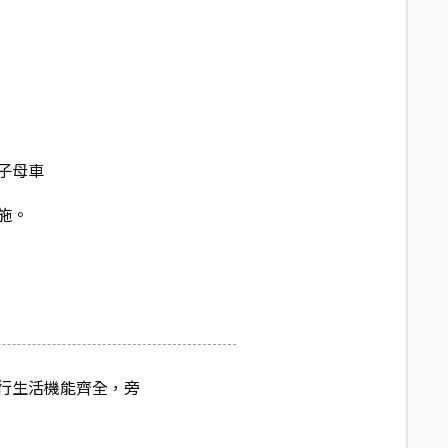
子母車
施。
行生活機能齊全，旁