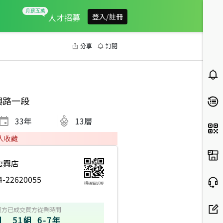
人才招募
登入/註冊
分享
訂閱
興路一段
33
年
13層
人收藏
復興店
4-22620055
掃碼電話聊
賣方
已成交買方
從業時間
組
51組
6-7年