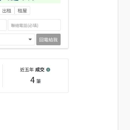
出租
租屋
回電給我
近五年
成交
4
筆