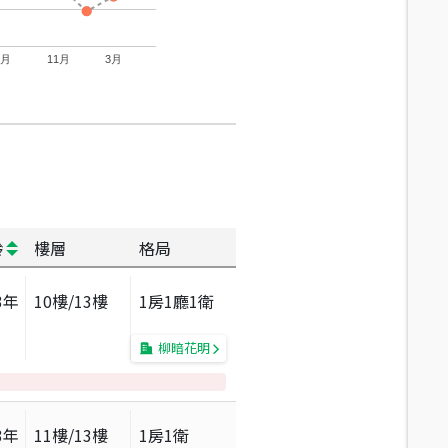
7月
11月
3月
齡
樓層
格局
3
年
10
樓/
13
樓
1房1廳1衛
柳暗花明
3
年
11
樓/
13
樓
1房1衛