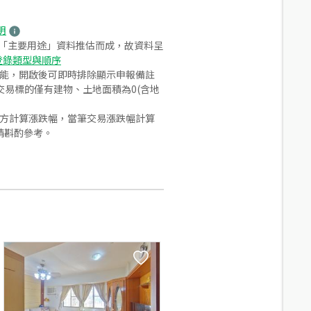
明
之「主要用途」資料推估而成，故資料呈
登錄類型與順序
功能，開啟後可即時排除顯示申報備註
易標的僅有建物、土地面積為0(含地
合方計算漲跌幅，當筆交易漲跌幅計算
請斟酌參考。