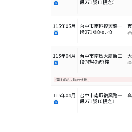
段271號11樓之5
115
年
05
月
台中市南區復興路一
段271號8樓之8
115
年
04
月
台中市南區大慶街二
段7巷40號7樓
備註資訊：
陽台外推；
115
年
04
月
台中市南區復興路一
段271號10樓之1