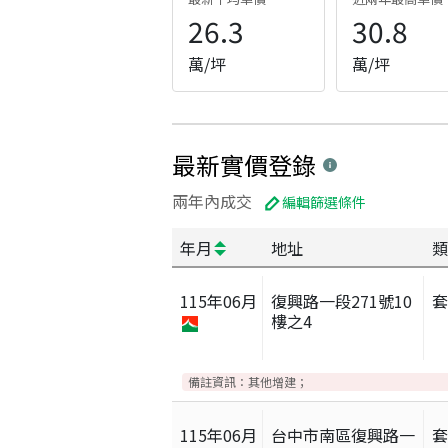
26.3
30.8
萬/坪
萬/坪
最新實價登錄
兩年內成交
編輯篩選條件
年月
地址
類
115
年
06
月
復興路一段271號10
樓之4
備註資訊：
其他增建；
115
年
06
月
台中市南區復興路一