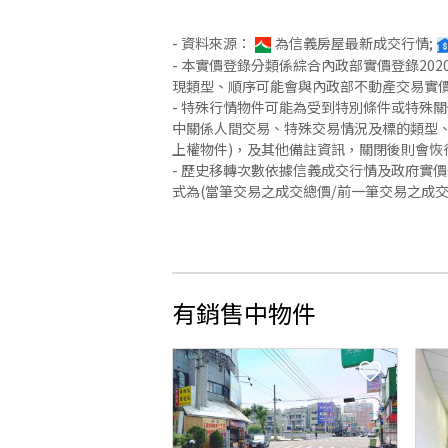
- 資料來源：
為信義房屋最新成交行情;
- 本實價登錄分類係綜合內政部實價登錄2
現類型、順序可能會與內政部不動產交易實
- 特殊行情物件可能為受到特別條件或特殊
中關係人間交易、特殊交易情況及標的類型、
上權物件)，及其他備註資訊，關閉後則會恢
- 歷史移轉次數依據信義成交行情及政府實
式為(當筆交易之成交總價/前一筆交易之成
有銷售中物件