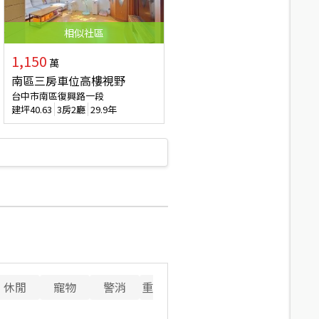
相似
社區
1,150
萬
南區三房車位高樓視野
台中市南區復興路一段
建坪
40.63
3房2廳
29.9年
休閒
寵物
警消
重要設施