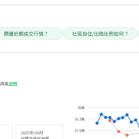
周邊近期成交行情？
社區自住/出租比例如何？
請看
說明
35萬
31.3萬
27.5萬
2025年/04月
近兩年最低單價