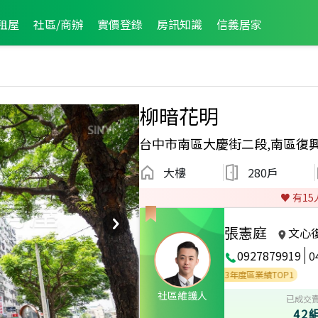
租屋
社區/商辦
實價登錄
房訊知識
信義居家
柳暗花明
台中市南區大慶街二段,南區復
大樓
280戶
♥️ 有
15
張憲庭
文心
0927879919
0
24年度區業績TOP1
2024年度區成件TOP1
2023年度區業績TOP1
社區維護人
已成交
42