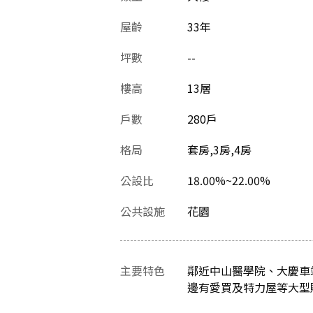
屋齡
33
年
坪數
--
樓高
13層
戶數
280戶
格局
套房,3房,4房
公設比
18.00%~22.00%
公共設施
花園
主要特色
鄰近中山醫學院、大慶車
邊有愛買及特力屋等大型購物