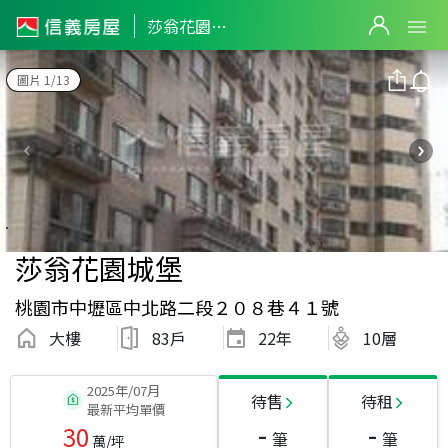
莎翁花園城堡
圖片 1/13
莎翁花園城堡
桃園市中壢區中北路二段２０８巷４１號
大樓
83戶
22
年
10層
2025年/07月
待售
待租
最新平均單價
-
-
30
筆
筆
萬/坪