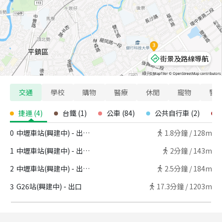
街景及路線導航
交通
學校
購物
醫療
休閒
寵物
警
捷運
(
4
)
台鐵
(
1
)
公車
(
84
)
公共自行車
(
2
)
0
中壢車站(興建中) - 出口C
1.8
分鐘 /
128m
1
中壢車站(興建中) - 出口B
2
分鐘 /
143m
2
中壢車站(興建中) - 出口A
2.5
分鐘 /
184m
3
G26站(興建中) - 出口
17.3
分鐘 /
1203m