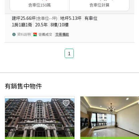
含車位150萬
含車位計算
建坪
25.66
坪
地坪
5.13
坪
有車位
(含車位
--
坪)
1房1廳1衛
20.5
年
8
樓/
10
樓
資料說明
信義成交
交易備註
1
有銷售中物件