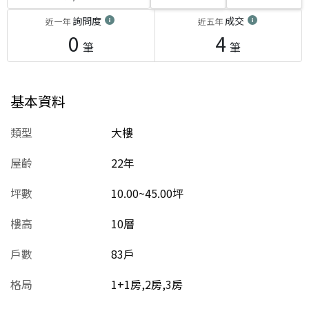
詢問度
成交
近一年
近五年
0
4
筆
筆
基本資料
類型
大樓
屋齡
22
年
坪數
10.00~45.00坪
樓高
10層
戶數
83戶
格局
1+1房,2房,3房