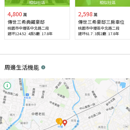
相似
社區
相似
社區
4,800
2,598
萬
萬
傳世三希典藏豪邸
傳世三希豪邸三房車位
桃園市中壢區中北路二段
桃園市中壢區中北路二段
建坪
124.52
4房5廳
17.8年
建坪
61.7
3房2廳
17.8年
周邊生活機能