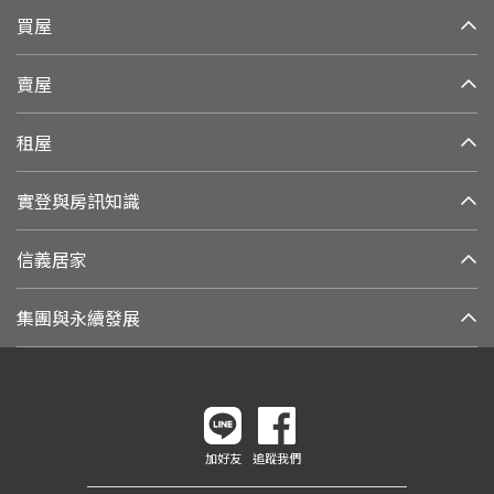
買屋
賣屋
租屋
實登與房訊知識
信義居家
集團與永續發展
加好友
追蹤我們