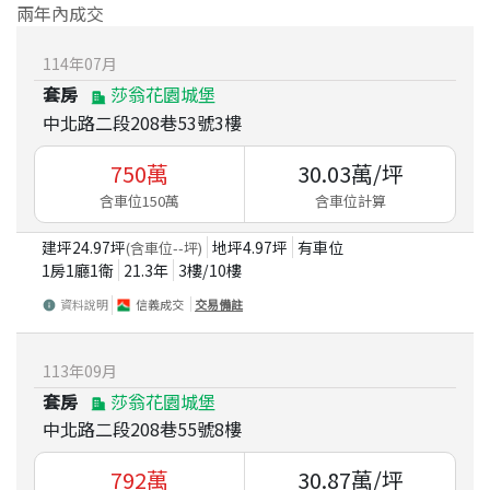
兩年內成交
114
年
07
月
套房
莎翁花園城堡
中北路二段208巷53號3樓
750
萬
30.03
萬/坪
含車位150萬
含車位計算
建坪
24.97
坪
地坪
4.97
坪
有車位
(含車位
--
坪)
1房1廳1衛
21.3
年
3
樓/
10
樓
資料說明
信義成交
交易備註
113
年
09
月
套房
莎翁花園城堡
中北路二段208巷55號8樓
792
萬
30.87
萬/坪