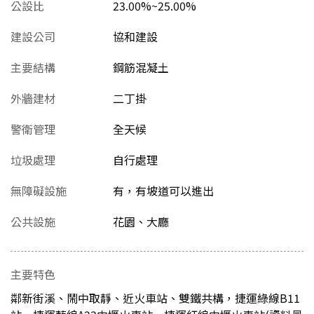
公設比
23.00%~25.00%
建設公司
協和建設
主要結構
鋼筋混凝土
外牆建材
二丁掛
警衛管理
全天候
垃圾處理
自行處理
無障礙設施
有，有坡道可以進出
公共設施
花園、大廳
主要特色
鄰新街溪、鬧中取靜、近火車站、雙鐵共構，捷運綠線B11