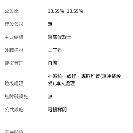
公設比
13.59%~13.59%
建設公司
無
主要結構
鋼筋混凝土
外牆建材
二丁掛
警衛管理
日間
社區統一處理，專區堆置(無冷藏設
垃圾處理
備),專人處理
無障礙設施
無
公共設施
電樓梯間
主要特色