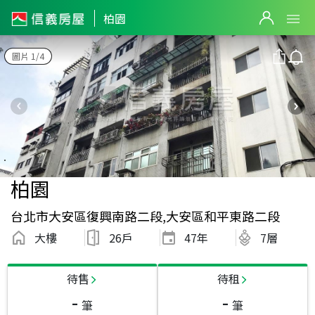
柏園
圖片 1/4
柏園
台北市大安區復興南路二段,大安區和平東路二段
大樓
26戶
47
年
7層
待售
待租
-
-
筆
筆