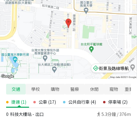
街景及路線導航
交通
學校
購物
醫療
休閒
寵物
重要
捷運
(
1
)
公車
(
17
)
公共自行車
(
4
)
停車場
(
2
)
0
科技大樓站 - 出口
5.3
分鐘 /
376m