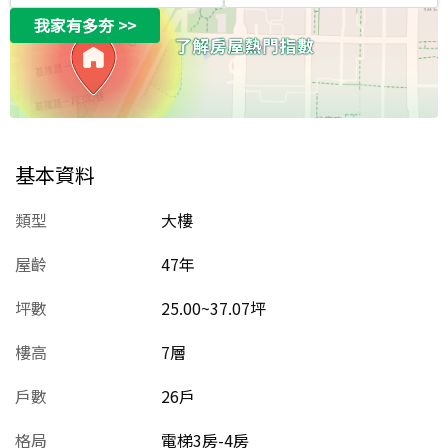
我家有多夯
>>
基本資料
類型
大樓
屋齡
47
年
坪數
25.00~37.07坪
樓高
7層
戶數
26戶
格局
電梯3房-4房