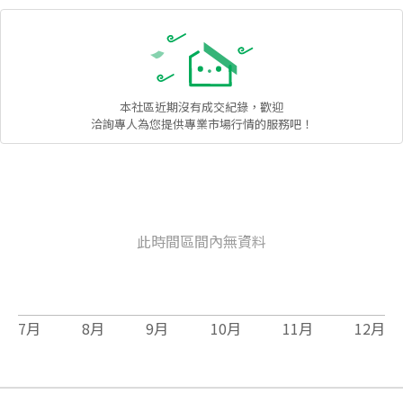
本社區
近期沒有成交紀錄，歡迎
洽詢專人為您提供專業市場行情的服務吧！
此時間區間內無資料
7
月
8
月
9
月
10
月
11
月
12
月