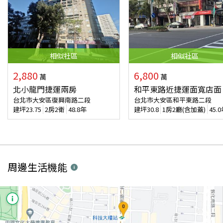
相似
社區
相似
社區
2,880
6,800
萬
萬
北小龍門捷運兩房
和平東路近捷運面寬店面
台北市大安區復興南路二段
台北市大安區和平東路二段
建坪
23.75
2房2衛
48.8年
建坪
30.8
1房2廳(含加蓋)
45.
周邊生活機能