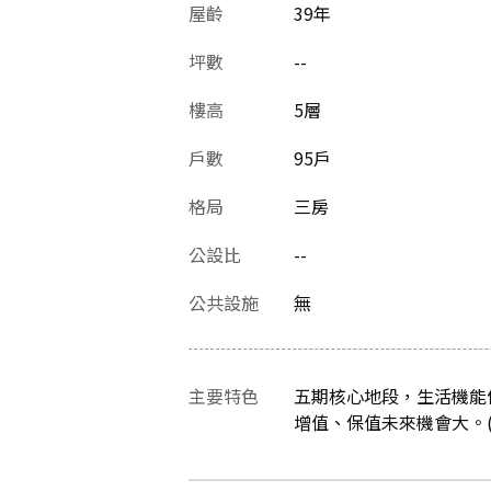
屋齡
39
年
坪數
--
樓高
5層
戶數
95戶
格局
三房
公設比
--
公共設施
無
主要特色
五期核心地段，生活機能
增值、保值未來機會大。(資