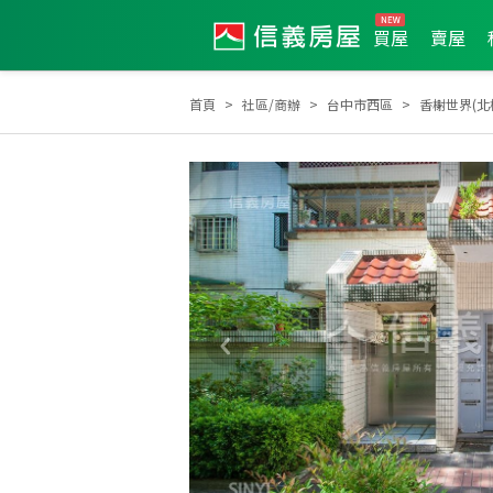
買屋
賣屋
首頁
社區/商辦
台中市西區
香榭世界(北