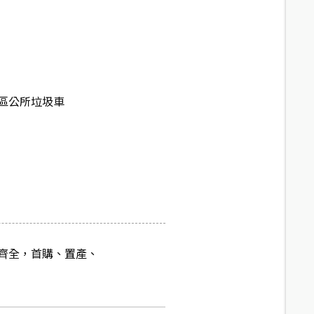
區公所垃圾車
齊全，首購、置產、