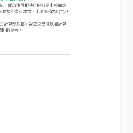
功能，開啟後可即時排除顯示申報備註
易標的僅有建物、土地面積為0(含地
合方計算漲跌幅，當筆交易漲跌幅計算
請斟酌參考。