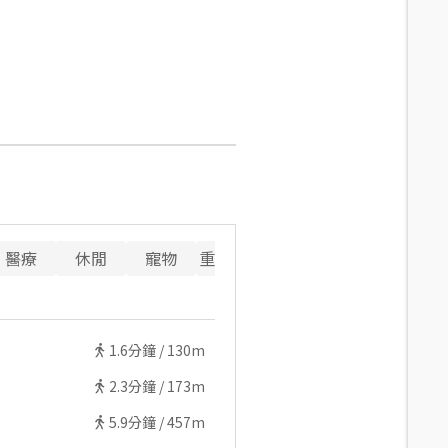
醫療
休閒
寵物
重要設施
1.6
分鐘 /
130m
2.3
分鐘 /
173m
5.9
分鐘 /
457m