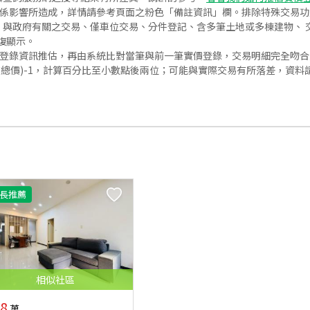
關係影響所造成，詳情請參考頁面之粉色「備註資訊」欄。排除特殊交易
與政府有關之交易、僅車位交易、分件登記、含多筆土地或多棟建物、 交
復顯示。
價登錄資訊推估，再由系統比對當筆與前一筆實價登錄，交易明細完全吻
交總價)-1，計算百分比至小數點後兩位；可能與實際交易有所落差，資料
長推薦
相似
社區
8
萬