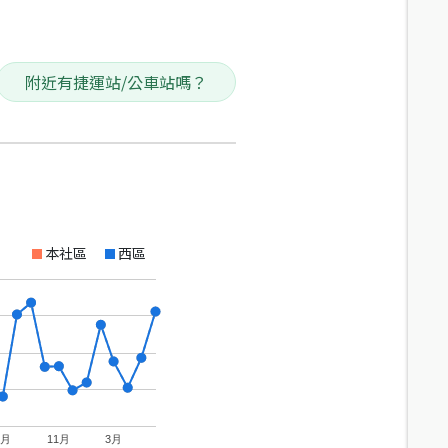
附近有捷運站/公車站嗎？
本社區
西區
7月
11月
3月