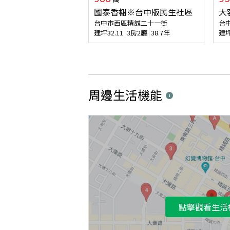
國泰香榭※台中版民生社區
大
台中市西區精誠二十一街
台
建坪
32.11
3房2廳
38.7年
建
周邊生活機能
點擊觀看生活