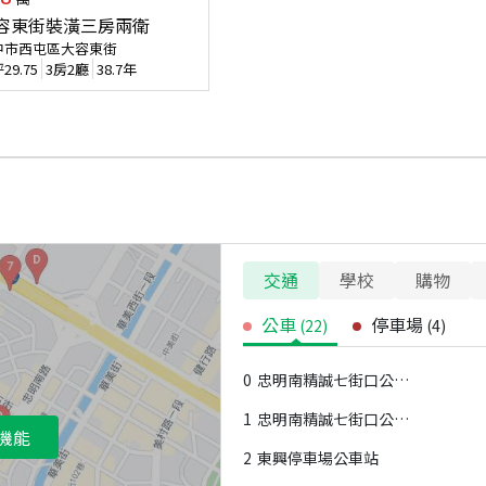
容東街裝潢三房兩衛
中市西屯區大容東街
坪
29.75
3房2廳
38.7年
交通
學校
購物
公車
停車場
(
22
)
(
4
)
0
忠明南精誠七街口公車站
1
忠明南精誠七街口公車站
機能
2
東興停車場公車站