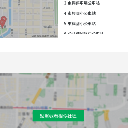
3
東興停車場公車站
4
東興國小公車站
5
東興國小公車站
6
公益精誠路口公車站
7
忠明國小公車站
8
公益公園(公益路)公車站
9
公益精誠路口公車站
A
頂何厝(中港路)公車站
B
頂何厝公車站
C
公益公園(公益路)公車站
D
忠明國小公車站
點擊觀看相似社區
E
公益公園(忠明南路)公車站
F
公益公園公車站