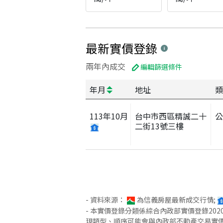
最新實價登錄
兩年內成交
編輯篩選條件
年月
地址
類
113
年
10
月
台中市西區精誠二十
二街13號三樓
- 資料來源：
為信義房屋最新成交行情;
- 本實價登錄分類係綜合內政部實價登錄2
現類型、順序可能會與內政部不動產交易實