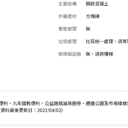
主要結構
鋼筋混凝土
外牆建材
方塊磚
警衛管理
無
垃圾處理
社區統一處理，須等
無障礙設施
無，須爬樓梯
便利。九年國教便利，公益路精誠商圈旁。週邊公園及市場樣樣
料最後更新日：2023/04/02)