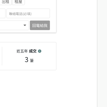
出租
租屋
回電給我
近五年
成交
3
筆