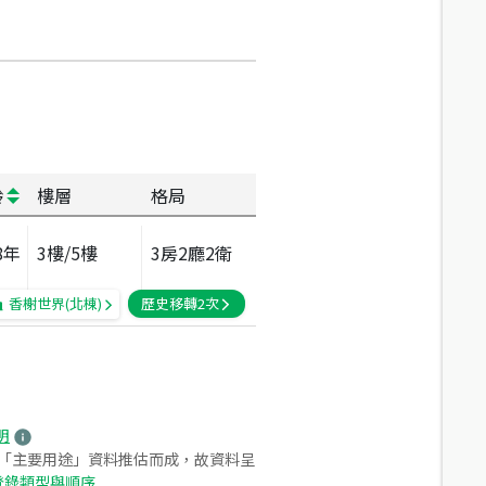
齡
樓層
格局
8
年
3
樓/
5
樓
3房2廳2衛
香榭世界(北棟)
歷史移轉
2
次
明
之「主要用途」資料推估而成，故資料呈
登錄類型與順序