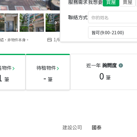
服務需求
我想要
買屋
賣屋
聯絡方式
皆可(9:00-21:00)
1
/
6
紹，非物件本身。
近一年
詢問度
售物件
待租物件
0
1
-
筆
筆
筆
建設公司
國泰