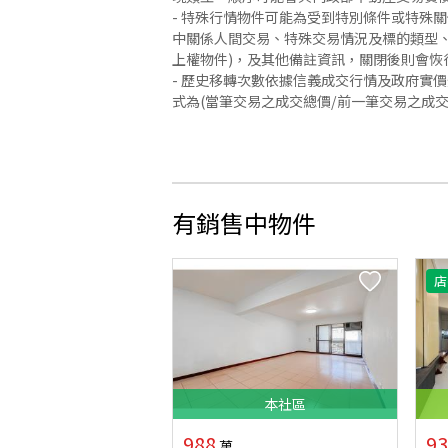
- 特殊行情物件可能為受到特別條件或特殊
中關係人間交易、特殊交易情況及標的類型、
上權物件)，及其他備註資訊，關閉後則會恢
- 歷史移轉次數依據信義成交行情及政府實
式為(當筆交易之成交總價/前一筆交易之成
有銷售中物件
店
本
社區
988
93
萬