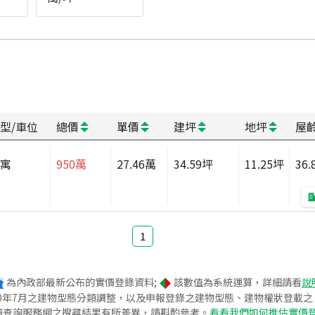
型/車位
總價
單價
建坪
地坪
屋
公寓
950
萬
27.46
萬
34.59
坪
11.25
坪
36.
1
為內政部最新公布的實價登錄資料;
該數值為系統運算，詳細請看
說
020年7月之建物型態分類調整，以及申報登錄之建物型態、建物權狀登載
價查詢服務網之搜尋結果有所差異，請斟酌參考。
看看我們如何推估實價