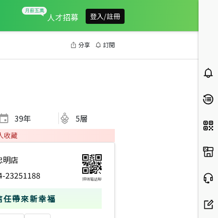
人才招募
登入/註冊
分享
訂閱
39
年
5層
人收藏
忠明店
4-23251188
掃碼電話聊
信任帶來新幸福