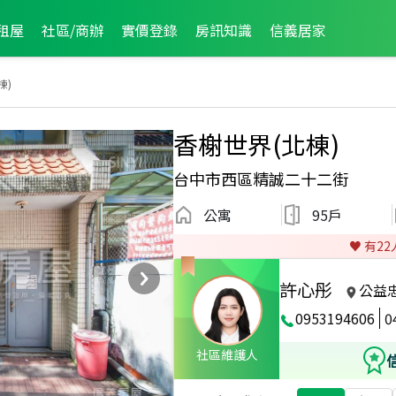
租屋
社區/商辦
實價登錄
房訊知識
信義居家
棟)
香榭世界(北棟)
台中市西區精誠二十二街
公寓
95戶
♥️ 有
22
許心彤
公益
0953194606
0
社區維護人