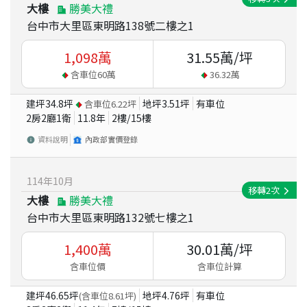
大樓
勝美大禮
台中市大里區東明路138號二樓之1
1,098
萬
31.55
萬/坪
含車位
60
萬
36.32
萬
建坪
34.8
坪
地坪
3.51
坪
有車位
含車位
6.22
坪
2房2廳1衛
11.8
年
2
樓/
15
樓
資料說明
內政部實價登錄
114
年
10
月
移轉
2
次
大樓
勝美大禮
台中市大里區東明路132號七樓之1
1,400
萬
30.01
萬/坪
含車位價
含車位計算
建坪
46.65
坪
地坪
4.76
坪
有車位
(含車位
8.61
坪)