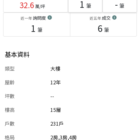
1
-
32.6
筆
筆
萬/坪
詢問度
成交
近一年
近五年
1
6
筆
筆
基本資料
類型
大樓
屋齡
12
年
坪數
--
樓高
15層
戶數
231戶
格局
2房,3房,4房