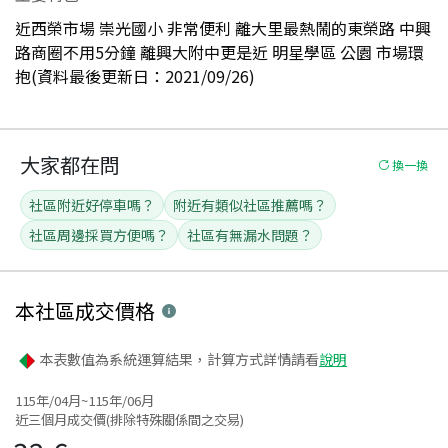
近西榮市場 崇光國小 非常便利 離大里最熱鬧的東榮路 中興
路商圈不用5分鐘 離興大附中更是近 明星學區 公園 市場環
抱(資料最後更新日：2021/09/26)
大家都在問
換一換
社區附近好停車嗎？
附近有類似社區推薦嗎？
社區周邊採買方便嗎？
社區有無漏水問題？
本社區
成交價格
本表數值為系統運算結果，計算方式詳情請看
說明
115年/04月~115年/06月
近三個月成交價(排除特殊關係間之交易)