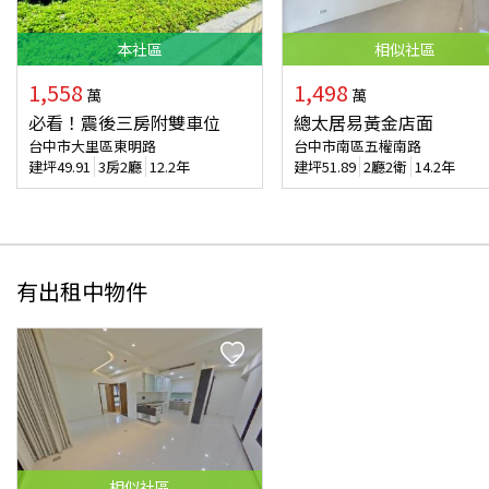
本
社區
相似
社區
1,558
1,498
萬
萬
必看！震後三房附雙車位
總太居易黃金店面
台中市大里區東明路
台中市南區五權南路
建坪
49.91
3房2廳
12.2年
建坪
51.89
2廳2衛
14.2年
有出租中物件
相似
社區