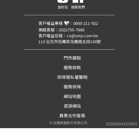
加好友
追蹤我們
客戶權益專線
：
0800-211-922
網路客服：
(02)2755-7666
客戶權益信箱：
cs@sinyi.com.tw
110 台北市信義區信義路五段100號
門市據點
服務條款
保障隱私權聲明
服務保障
網站地圖
資源網站
異業合作提案
©
信義房屋股份有限公司
20260804.b53805