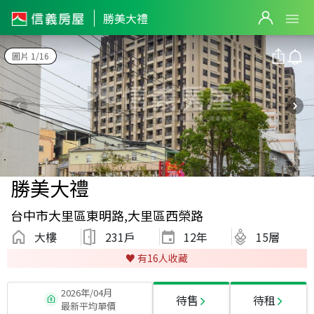
勝美大禮
圖片 1/16
勝美大禮
台中市大里區東明路,大里區西榮路
大樓
231戶
12
年
15層
♥️ 有
16
人收藏
2026年/04月
待售
待租
最新平均單價