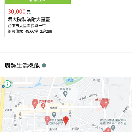
30,000
元
君大院裝潢附大露臺
台中市大里區長興一街
整層住家
48.66
坪
2房2廳
周邊生活機能