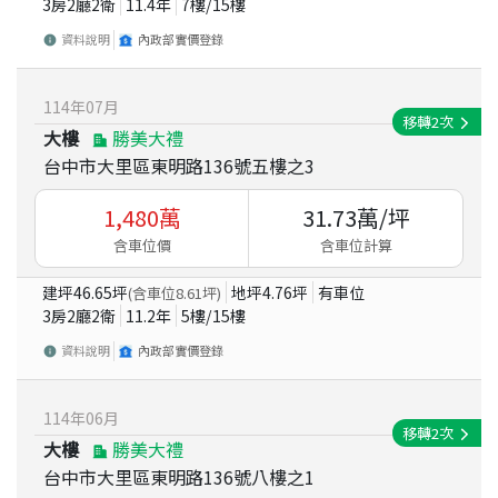
3房2廳2衛
11.4
年
7
樓/
15
樓
資料說明
內政部實價登錄
114
年
07
月
移轉
2
次
大樓
勝美大禮
台中市大里區東明路136號五樓之3
1,480
萬
31.73
萬/坪
含車位價
含車位計算
建坪
46.65
坪
地坪
4.76
坪
有車位
(含車位
8.61
坪)
3房2廳2衛
11.2
年
5
樓/
15
樓
資料說明
內政部實價登錄
114
年
06
月
移轉
2
次
大樓
勝美大禮
台中市大里區東明路136號八樓之1