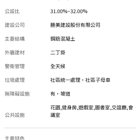
公設比
31.00%~32.00%
建設公司
勝美建設股份有限公司
主要結構
鋼筋混凝土
外牆建材
二丁掛
警衛管理
全天候
垃圾處理
社區統一處理，社區子母車
無障礙設施
有，坡道
花園,健身房,遊戲室,圖書室,交誼廳,會
公共設施
議室
主要特色