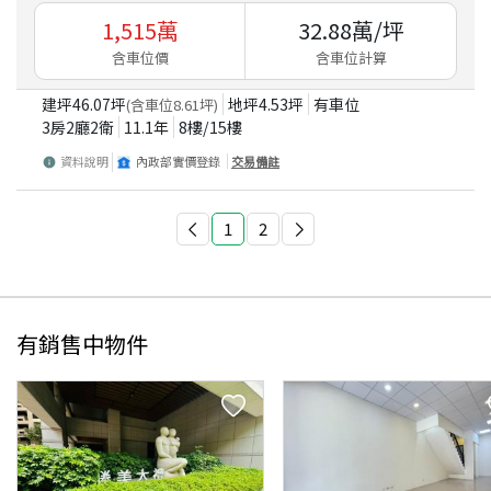
1,515
萬
32.88
萬/坪
含車位價
含車位計算
建坪
46.07
坪
地坪
4.53
坪
有車位
(含車位
8.61
坪)
3房2廳2衛
11.1
年
8
樓/
15
樓
資料說明
內政部實價登錄
交易備註
1
2
有銷售中物件