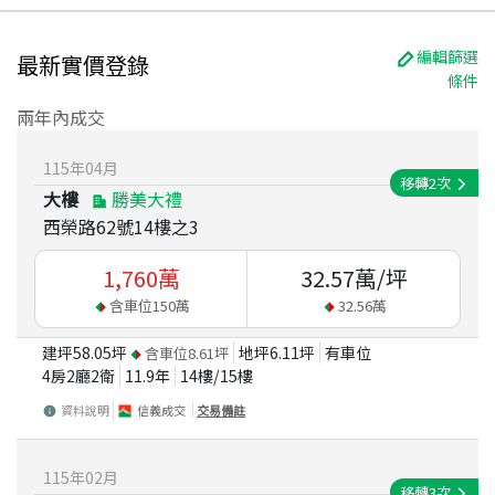
編輯篩選
最新實價登錄
條件
兩年內成交
115
年
04
月
移轉
2
次
大樓
勝美大禮
西榮路62號14樓之3
1,760
萬
32.57
萬/坪
含車位
150
萬
32.56
萬
建坪
58.05
坪
地坪
6.11
坪
有車位
含車位
8.61
坪
4房2廳2衛
11.9
年
14
樓/
15
樓
資料說明
信義成交
交易備註
115
年
02
月
移轉
3
次