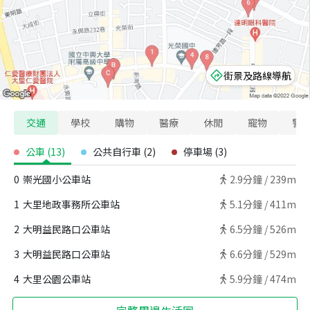
街景及路線導航
交通
學校
購物
醫療
休閒
寵物
警
公車
(
13
)
公共自行車
(
2
)
停車場
(
3
)
0
崇光國小公車站
2.9
分鐘 /
239m
1
大里地政事務所公車站
5.1
分鐘 /
411m
2
大明益民路口公車站
6.5
分鐘 /
526m
3
大明益民路口公車站
6.6
分鐘 /
529m
4
大里公園公車站
5.9
分鐘 /
474m