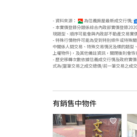
- 資料來源：
為信義房屋最新成交行情;
- 本實價登錄分類係綜合內政部實價登錄2
現類型、順序可能會與內政部不動產交易實
- 特殊行情物件可能為受到特別條件或特殊
中關係人間交易、特殊交易情況及標的類型、
上權物件)，及其他備註資訊，關閉後則會恢
- 歷史移轉次數依據信義成交行情及政府實
式為(當筆交易之成交總價/前一筆交易之成
有銷售中物件