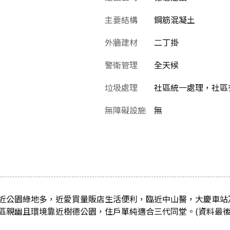
主要結構
鋼筋混凝土
外牆建材
二丁掛
警衛管理
全天候
垃圾處理
社區統一處理，社區
無障礙設施
無
近公園綠地多，近愛買量販店生活便利，臨近中山醫，大慶車站
區親幽且環境靠近樹德公園，住戶單純適合三代同堂。(資料最