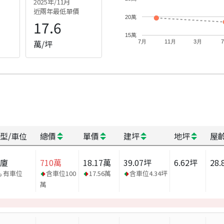
2025年/11月
近兩年最低單價
20萬
17.6
15萬
萬/坪
7月
11月
3月
型/車位
總價
單價
建坪
地坪
屋
華廈
710
萬
18.17
萬
39.07
坪
6.62
坪
28.
有車位
含車位
100
17.56
萬
含車位
4.34
坪
萬