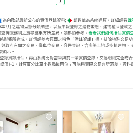
1
為內政部最新公布的實價登錄資料;
該數值為系統運算，詳細請看
說
020年7月之建物型態分類調整，以及申報登錄之建物型態、建物權狀登載
價查詢服務網之搜尋結果有所差異，請斟酌參考。
看看我們如何推估實價
關係影響所造成，詳情請參考頁面之粉色「備註資訊」欄。排除特殊交易
與政府有關之交易、僅車位交易、分件登記、含多筆土地或多棟建物、 交
復顯示。
價登錄資訊推估，再由系統比對當筆與前一筆實價登錄，交易明細完全吻
交總價)-1，計算百分比至小數點後兩位；可能與實際交易有所落差，資料