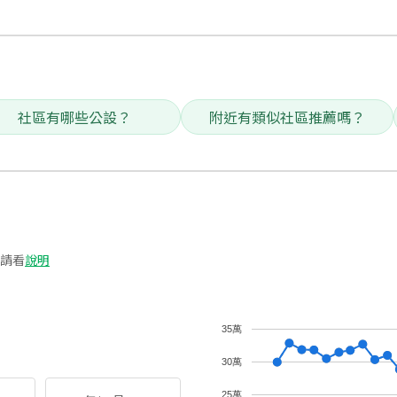
社區有哪些公設？
附近有類似社區推薦嗎？
請看
說明
35萬
30萬
25萬