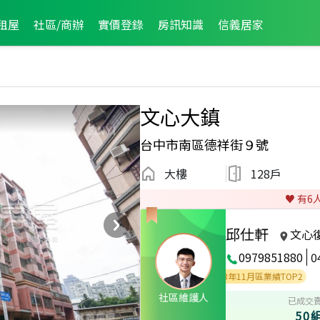
租屋
社區/商辦
實價登錄
房訊知識
信義居家
文心大鎮
台中市南區德祥街９號
大樓
128戶
♥️ 有
6
邱仕軒
文心
0979851880
0
月區業績TOP2
2024年12月區業績TOP2
2023年11月區業績TOP2
社區維護人
已成交
50