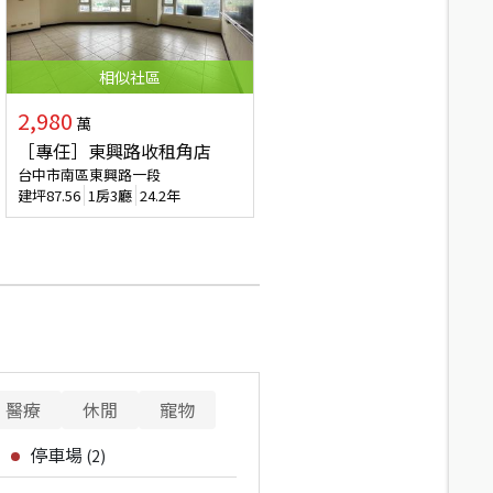
相似
社區
2,980
萬
［專任］東興路收租角店
台中市南區東興路一段
建坪
87.56
1房3廳
24.2年
醫療
休閒
寵物
停車場
(
2
)