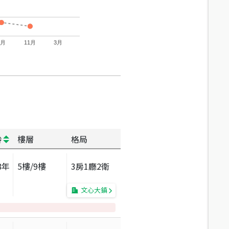
7月
11月
3月
齡
樓層
格局
8
年
5
樓/
9
樓
3房1廳2衛
文心大鎮