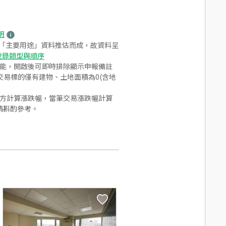
明
之「主要用途」資料推估而成，故資料呈
登錄類型與順序
功能，開啟後可即時排除顯示申報備註
易標的僅有建物、土地面積為0(含地
合方計算漲跌幅，當筆交易漲跌幅計算
請斟酌參考。