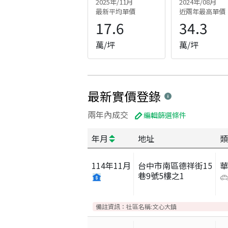
2025年/11月
2024年/08月
最新平均單價
近兩年最高單價
17.6
34.3
萬/坪
萬/坪
最新實價登錄
兩年內成交
編輯篩選條件
年月
地址
類
114
年
11
月
台中市南區德祥街15
巷9號5樓之1
備註資訊：
社區名稱:文心大鎮