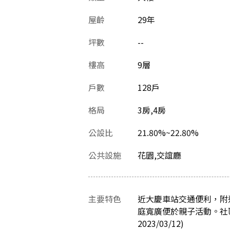
屋齡
29
年
坪數
--
樓高
9層
戶數
128戶
格局
3房,4房
公設比
21.80%~22.80%
公共設施
花園,交誼廳
主要特色
近大慶車站交通便利，附
庭寬廣便於親子活動。社
2023/03/12)