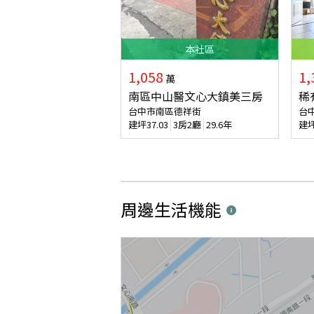
本
社區
1,058
1,
萬
南區中山醫文心大鎮美三房
稀
台中市南區德祥街
台
建坪
37.03
3房2廳
29.6年
建
周邊生活機能