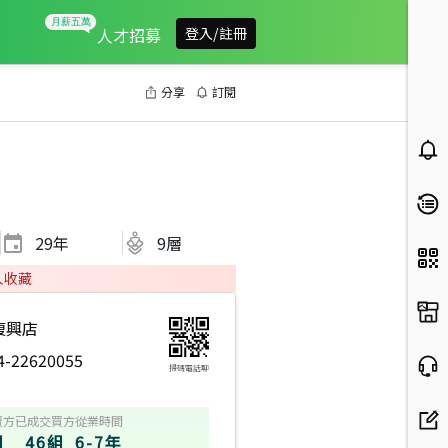
人才招募
登入/註冊
分享
訂閱
29
年
9層
人收藏
復興店
4-22620055
掃碼電話聊
賣方
已成交買方
從業時間
組
46組
6-7年