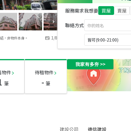
服務需求
我想要
買屋
賣屋
聯絡方式
1
/
8
紹，非物件本身。
皆可(9:00-21:00)
我家有多夯
>>
售物件
待租物件
1
-
筆
筆
建設公司
德信建設