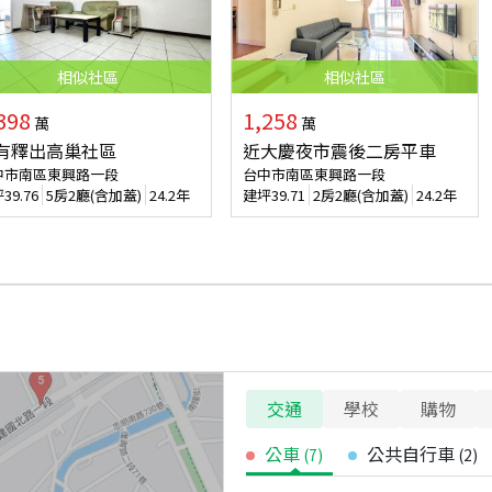
相似
社區
相似
社區
398
1,258
萬
萬
有釋出高巢社區
近大慶夜市震後二房平車
中市南區東興路一段
台中市南區東興路一段
坪
39.76
5房2廳(含加蓋)
24.2年
建坪
39.71
2房2廳(含加蓋)
24.2年
交通
學校
購物
公車
公共自行車
(
7
)
(
2
)