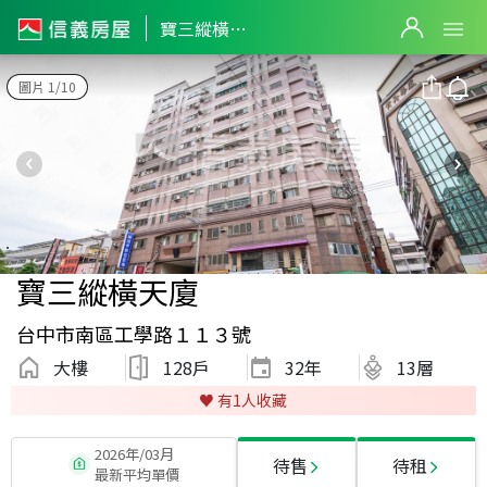
寶三縱橫天廈
圖片 1/10
寶三縱橫天廈
台中市南區工學路１１３號
大樓
128戶
32
年
13層
♥️ 有
1
人收藏
2026年/03月
待售
待租
最新平均單價