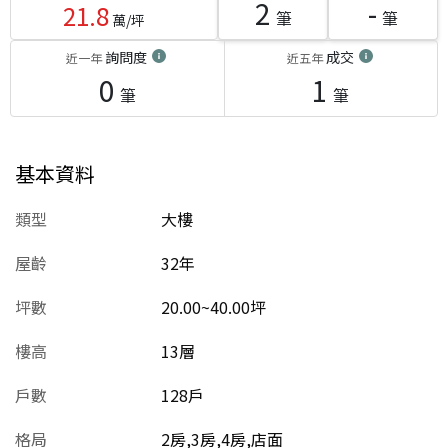
2
-
21.8
筆
筆
萬/坪
詢問度
成交
近一年
近五年
0
1
筆
筆
基本資料
類型
大樓
屋齡
32
年
坪數
20.00~40.00坪
樓高
13層
戶數
128戶
格局
2房,3房,4房,店面