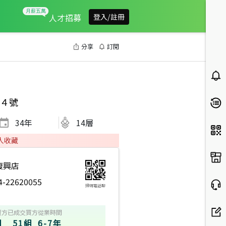
人才招募
登入/註冊
分享
訂閱
４號
34
年
14層
人收藏
復興店
4-22620055
掃碼電話聊
023年度服務品質獎
2024年度區業績TOP1
2024年度區成件TOP1
2023年
賣方
已成交買方
從業時間
組
51組
6-7年