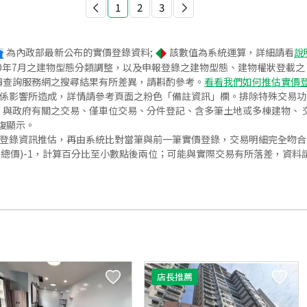
1
2
3
為內政部最新公布的實價登錄資料;
該數值為系統運算，詳細請看
說
020年7月之建物型態分類調整，以及申報登錄之建物型態、建物權狀登載
價查詢服務網之搜尋結果有所差異，請斟酌參考。
看看我們如何推估實價
關係影響所造成，詳情請參考頁面之粉色「備註資訊」欄。排除特殊交易
與政府有關之交易、僅車位交易、分件登記、含多筆土地或多棟建物、 交
復顯示。
價登錄資訊推估，再由系統比對當筆與前一筆實價登錄，交易明細完全吻
交總價)-1，計算百分比至小數點後兩位；可能與實際交易有所落差，資料
店長推薦