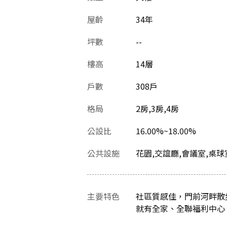
屋齡
34
年
坪數
--
樓高
14層
戶數
308戶
格局
2房,3房,4房
公設比
16.00%~18.00%
公共設施
花園,交誼廳,會議室,桌球
主要特色
社區質感佳，門前河畔散
就有全家、全聯福利中心，鄰