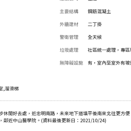
主要結構
鋼筋混凝土
外牆建材
二丁掛
警衛管理
全天候
垃圾處理
社區統一處理，專區
無障礙設施
有，室內至室外有坡
室,溜滑梯
步休閒好去處，近忠明南路，未來地下道填平後南來北往更方便
近中山醫學院。(資料最後更新日：2021/10/24)