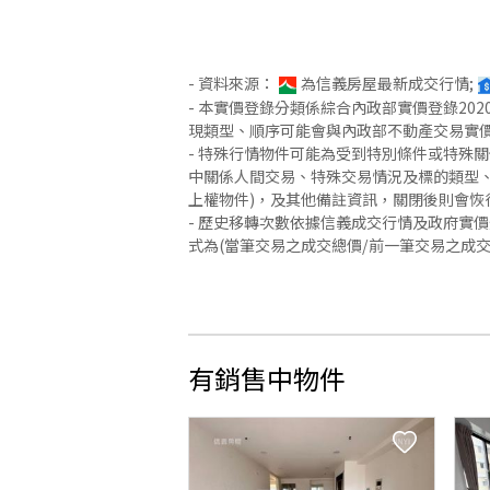
- 資料來源：
為信義房屋最新成交行情;
- 本實價登錄分類係綜合內政部實價登錄2
現類型、順序可能會與內政部不動產交易實
- 特殊行情物件可能為受到特別條件或特殊
中關係人間交易、特殊交易情況及標的類型、
上權物件)，及其他備註資訊，關閉後則會恢
- 歷史移轉次數依據信義成交行情及政府實
式為(當筆交易之成交總價/前一筆交易之成
有銷售中物件