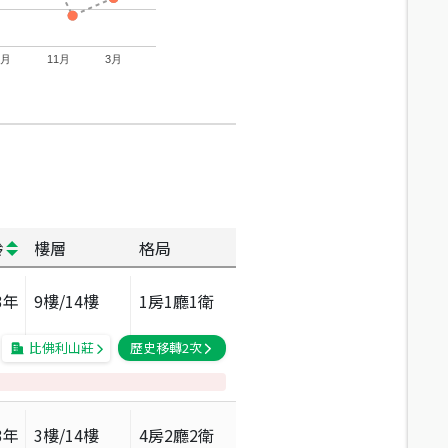
7月
11月
3月
齡
樓層
格局
3
年
9
樓/
14
樓
1房1廳1衛
比佛利山莊
歷史移轉
2
次
3
年
3
樓/
14
樓
4房2廳2衛