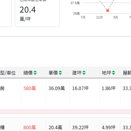
27.5萬
20.4
25萬
萬/坪
7月
11月
3月
型/車位
總價
單價
建坪
地坪
屋
套房
580
萬
36.09
萬
16.07
坪
1.86
坪
33.
大樓
800
萬
20.4
萬
39.22
坪
4.99
坪
33.