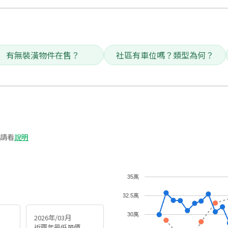
有無裝潢物件在售？
社區有車位嗎？類型為何？
請看
說明
35萬
32.5萬
30萬
2026年/03月
近兩年最低單價