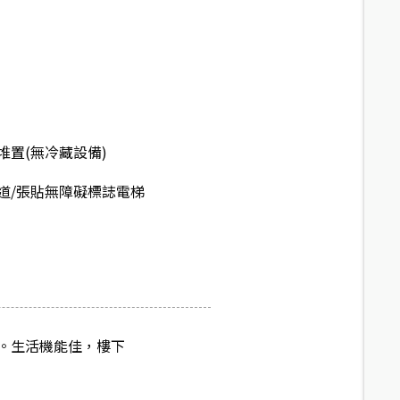
堆置(無冷藏設備)
道/張貼無障礙標誌電梯
。生活機能佳，樓下