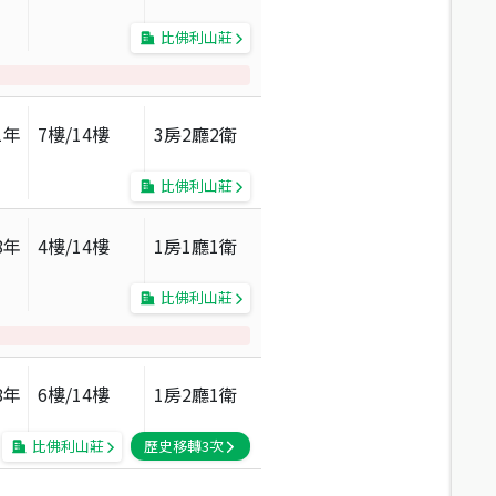
比佛利山莊
1
年
7
樓/
14
樓
3房2廳2衛
比佛利山莊
8
年
4
樓/
14
樓
1房1廳1衛
比佛利山莊
8
年
6
樓/
14
樓
1房2廳1衛
比佛利山莊
歷史移轉
3
次