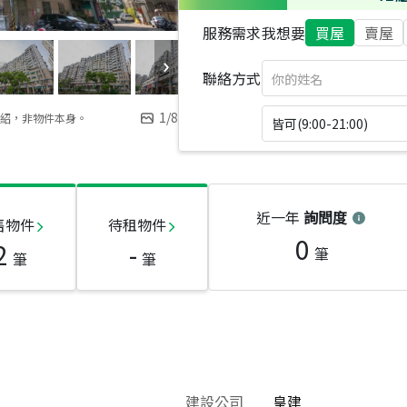
服務需求
我想要
買屋
賣屋
聯絡方式
1
/
8
紹，非物件本身。
皆可(9:00-21:00)
近一年
詢問度
售物件
待租物件
0
2
-
筆
筆
筆
建設公司
皇建