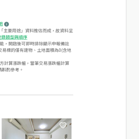
明
之「主要用途」資料推估而成，故資料呈
登錄類型與順序
功能，開啟後可即時排除顯示申報備註
易標的僅有建物、土地面積為0(含地
合方計算漲跌幅，當筆交易漲跌幅計算
請斟酌參考。