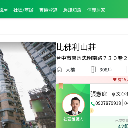
租屋
社區/商辦
實價登錄
房訊知識
信義居家
比佛利山莊
台中市南區忠明南路７３０巷２
大樓
308戶
♥️ 有
15
張憲庭
文心
0927879919
0
2024年度服務品質獎
2
社區維護人
已成交
42