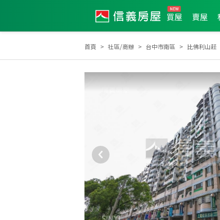
買屋
賣屋
首頁
社區/商辦
台中市南區
比佛利山莊