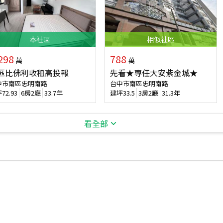
本
社區
相似
社區
298
788
萬
萬
區比佛利收租高投報
先看★專任大安紫金城★
中市南區忠明南路
台中市南區忠明南路
坪
72.93
6房2廳
33.7年
建坪
33.5
3房2廳
31.3年
看全部