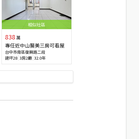
相似
社區
838
萬
專任近中山醫美三房可看屋
台中市南區復興路二段
建坪
28
3房2廳
32.0年