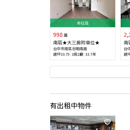
本
社區
998
2,
萬
南區★大三房附車位★
南
台中市南區忠明南路
台
建坪
33.75
3房2廳
33.7年
建
有出租中物件