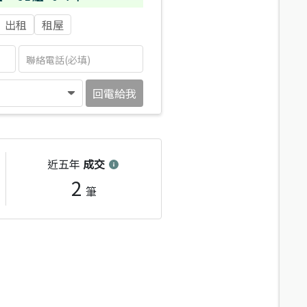
出租
租屋
回電給我
近五年
成交
2
筆