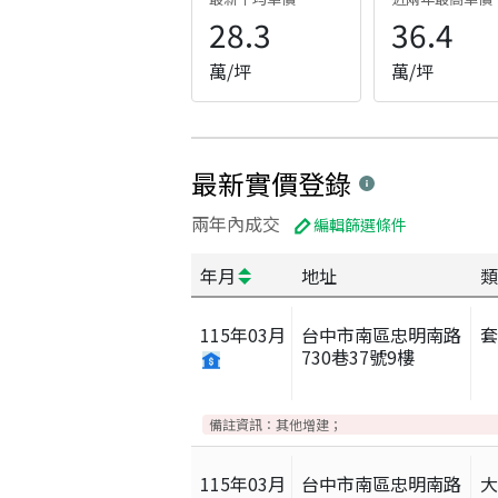
28.3
36.4
萬/坪
萬/坪
最新實價登錄
兩年內成交
編輯篩選條件
年月
地址
類
115
年
03
月
台中市南區忠明南路
730巷37號9樓
備註資訊：
其他增建；
115
年
03
月
台中市南區忠明南路