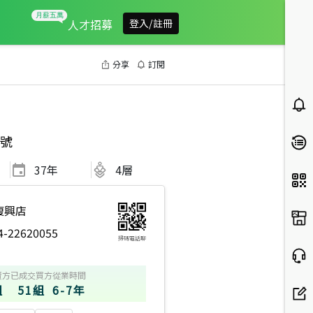
人才招募
登入/註冊
分享
訂閱
號
37
年
4層
復興店
4-22620055
掃碼電話聊
賣方
已成交買方
從業時間
組
51組
6-7年