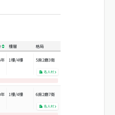
齡
樓層
格局
6
年
1
樓/
4
樓
5房2廳3衛
名人村
0
年
1
樓/
4
樓
6房2廳7衛
名人村