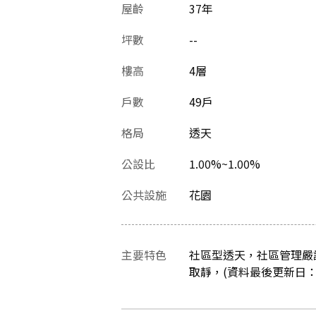
屋齡
37
年
坪數
--
樓高
4層
戶數
49戶
格局
透天
公設比
1.00%~1.00%
公共設施
花園
主要特色
社區型透天，社區管理嚴
取靜，(資料最後更新日：202