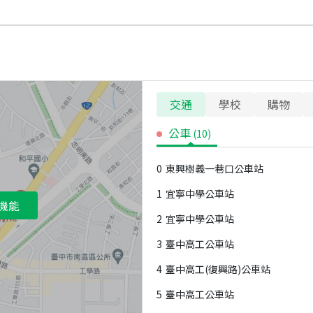
交通
學校
購物
公車
(
10
)
0
東興樹義一巷口公車站
1
宜寧中學公車站
機能
2
宜寧中學公車站
3
臺中高工公車站
4
臺中高工(復興路)公車站
5
臺中高工公車站