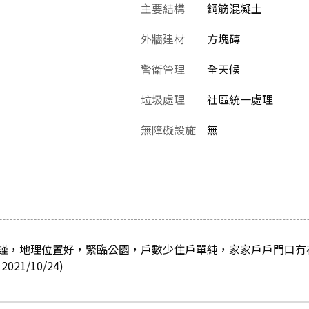
主要結構
鋼筋混凝土
外牆建材
方塊磚
警衛管理
全天候
垃圾處理
社區統一處理
無障礙設施
無
謹，地理位置好，緊臨公園，戶數少住戶單純，家家戶戶門口有
1/10/24)