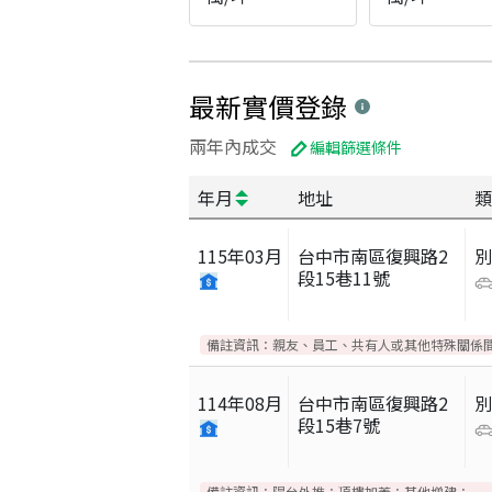
最新實價登錄
兩年內成交
編輯篩選條件
年月
地址
類
115
年
03
月
台中市南區復興路2
別
段15巷11號
備註資訊：
親友、員工、共有人或其他特殊關係
114
年
08
月
台中市南區復興路2
別
段15巷7號
備註資訊：
陽台外推；頂樓加蓋；其他增建；