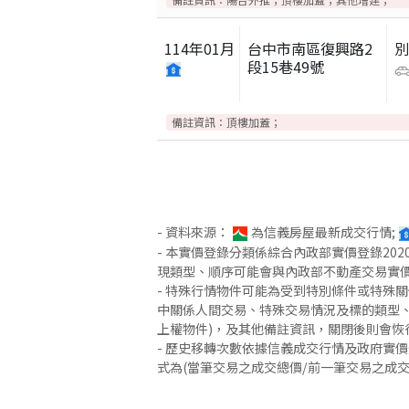
114
年
01
月
台中市南區復興路2
別
段15巷49號
備註資訊：
頂樓加蓋；
- 資料來源：
為信義房屋最新成交行情;
- 本實價登錄分類係綜合內政部實價登錄2
現類型、順序可能會與內政部不動產交易實
- 特殊行情物件可能為受到特別條件或特殊
中關係人間交易、特殊交易情況及標的類型、
上權物件)，及其他備註資訊，關閉後則會恢
- 歷史移轉次數依據信義成交行情及政府實
式為(當筆交易之成交總價/前一筆交易之成