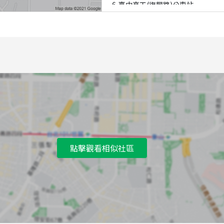
6
臺中高工(復興路)公車站
7
東興德祥街口公車站
8
樹義里公車站
9
特力屋(臺中店)公車站
點擊觀看相似社區