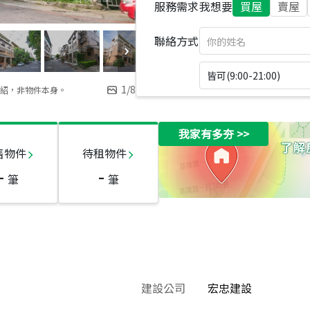
服務需求
我想要
買屋
賣屋
聯絡方式
皆可(9:00-21:00)
1
/
8
紹，非物件本身。
我家有多夯
>>
售物件
待租物件
-
-
筆
筆
建設公司
宏忠建設