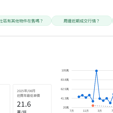
社區有其他物件在售嗎？
周邊近期成交行情？
105萬
83.8萬
62.5萬
2025年/08月
近兩年最低單價
41.3萬
21.6
20萬
萬/坪
7月
11月
3月