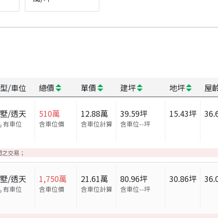
型/車位
總價
單價
建坪
地坪
屋
墅/透天
510
萬
12.88
萬
39.59
坪
15.43
坪
36.
有車位
含車位價
含車位計算
含車位
--
坪
間之交易；
墅/透天
1,750
萬
21.61
萬
80.96
坪
30.86
坪
36.
有車位
含車位價
含車位計算
含車位
--
坪