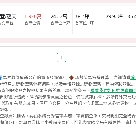
墅/透天
1,930
萬
24.52
萬
78.7
坪
29.95
坪
35.
有車位
含車位價
含車位計算
含車位
--
坪
1
為內政部最新公布的實價登錄資料;
該數值為系統運算，詳細請看
說
020年7月之建物型態分類調整，以及申報登錄之建物型態、建物權狀登載
價查詢服務網之搜尋結果有所差異，請斟酌參考。
看看我們如何推估實價
關係影響所造成，詳情請參考頁面之粉色「備註資訊」欄。排除特殊交易
與政府有關之交易、僅車位交易、分件登記、含多筆土地或多棟建物、 交
復顯示。
價登錄資訊推估，再由系統比對當筆與前一筆實價登錄，交易明細完全吻
交總價)-1，計算百分比至小數點後兩位；可能與實際交易有所落差，資料