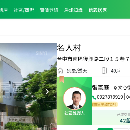
租屋
社區/商辦
實價登錄
房訊知識
信義居家
名人村
台中市南區復興路二段１５巷７
別墅/透天
49戶
張憲庭
文心
0927879919
0
年度區業績TOP1
2024年度區成件TOP1
2023年度區業績TOP1
社區維護人
已成交
42