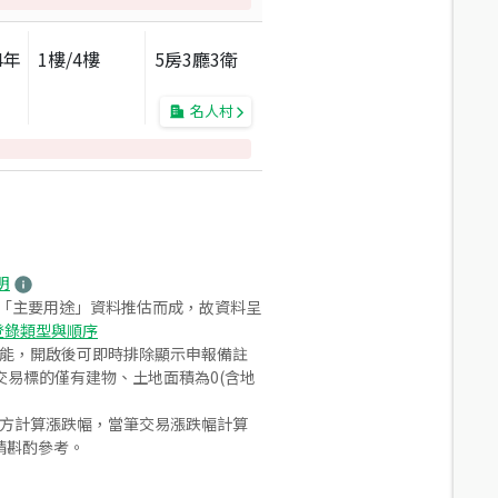
4
年
1
樓/
4
樓
5房3廳3衛
名人村
明
之「主要用途」資料推估而成，故資料呈
登錄類型與順序
功能，開啟後可即時排除顯示申報備註
易標的僅有建物、土地面積為0(含地
合方計算漲跌幅，當筆交易漲跌幅計算
請斟酌參考。