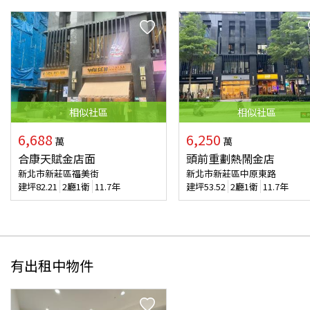
相似
社區
相似
社區
6,688
6,250
萬
萬
合康天賦金店面
頭前重劃熱鬧金店
新北市新莊區福美街
新北市新莊區中原東路
建坪
82.21
2廳1衛
11.7年
建坪
53.52
2廳1衛
11.7年
有出租中物件