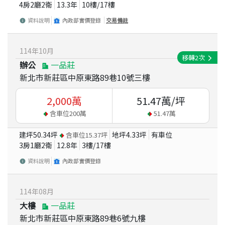
4房2廳2衛
13.3
年
10
樓/
17
樓
資料說明
內政部實價登錄
交易備註
114
年
10
月
移轉
2
次
辦公
一品莊
新北市新莊區中原東路89巷10號三樓
2,000
萬
51.47
萬/坪
含車位
200
萬
51.47
萬
建坪
50.34
坪
地坪
4.33
坪
有車位
含車位
15.37
坪
3房1廳2衛
12.8
年
3
樓/
17
樓
資料說明
內政部實價登錄
114
年
08
月
大樓
一品莊
新北市新莊區中原東路89巷6號九樓