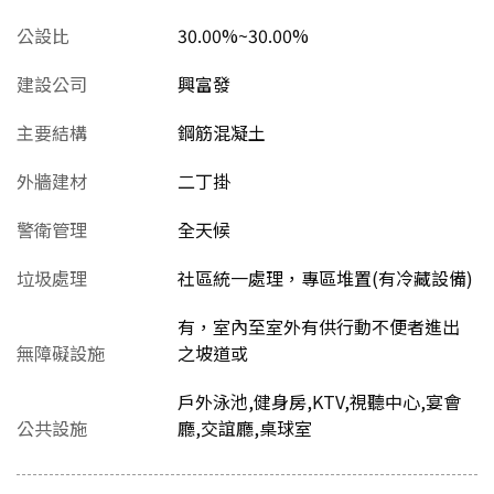
公設比
30.00%~30.00%
建設公司
興富發
主要結構
鋼筋混凝土
外牆建材
二丁掛
警衛管理
全天候
垃圾處理
社區統一處理，專區堆置(有冷藏設備)
有，室內至室外有供行動不便者進出
無障礙設施
之坡道或
戶外泳池,健身房,KTV,視聽中心,宴會
公共設施
廳,交誼廳,桌球室