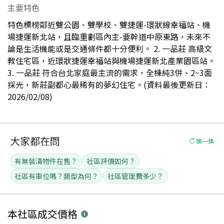
主要特色
特色標榜鄰近雙公園、雙學校、雙捷運-環狀線幸福站、機
場捷運新北站，且臨重劃區內主-要幹道中原東路，未來不
論是生活機能或是交通條件都十分便利。 2. 一品莊 高級文
教住宅區，近環狀捷運幸福站與機場捷運新北產業園區站。
3. 一品莊 符合台北家庭最主流的需求，全棟純3併、2~3面
採光，新莊副都心最稀有的夢幻住宅。(資料最後更新日：
2026/02/08)
大家都在問
換一換
有無裝潢物件在售？
社區評價如何？
社區有車位嗎？類型為何？
社區管理費多少？
本社區
成交價格