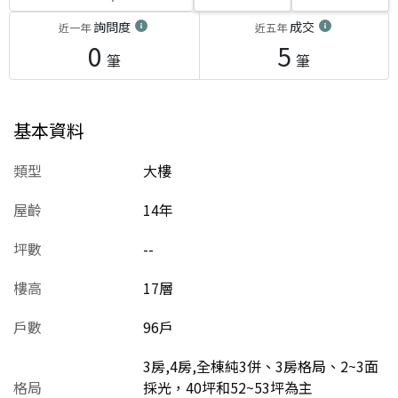
詢問度
成交
近一年
近五年
0
5
筆
筆
基本資料
類型
大樓
屋齡
14
年
坪數
--
樓高
17層
戶數
96戶
3房,4房,全棟純3併、3房格局、2~3面
格局
採光，40坪和52~53坪為主