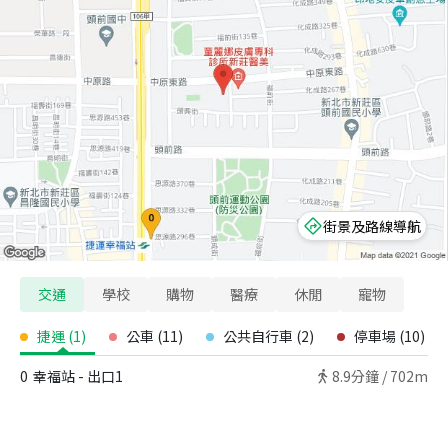
街景及路線導航
交通
學校
購物
醫療
休閒
寵物
捷運
(
1
)
公車
(
11
)
公共自行車
(
2
)
停車場
(
10
)
0
幸福站 - 出口1
8.9
分鐘 /
702m