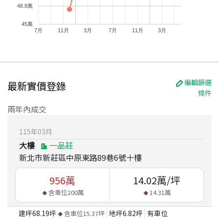
48.8萬
45萬
7月
11月
3月
7月
11月
3月
編輯篩選
最新實價登錄
條件
兩年內成交
115
年
03
月
大樓
一品莊
新北市新莊區中原東路89巷6號十樓
956
萬
14.02
萬/坪
含車位
200
萬
14.31
萬
建坪
68.19
坪
地坪
6.82
坪
有車位
含車位
15.37
坪