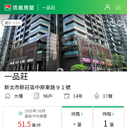
一品莊
圖片 1/15
一品莊
新北市新莊區中原東路９１號
大樓
96戶
14
年
17層
2025年/10月
待售
待租
最新平均單價
-
1
51.5
筆
筆
萬/坪