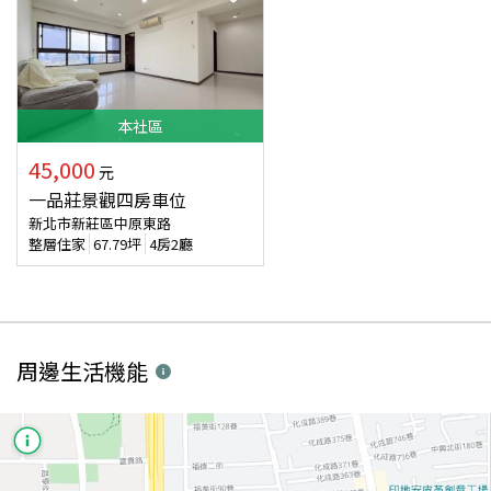
本
社區
45,000
元
一品莊景觀四房車位
新北市新莊區中原東路
整層住家
67.79
坪
4房2廳
周邊生活機能