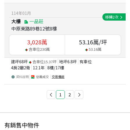
114
年
01
月
移轉
2
次
大樓
一品莊
中原東路89巷12號8樓
3,028
萬
53.16
萬/坪
含車位
230
萬
53.16
萬
建坪
68
坪
地坪
6.8
坪
有車位
含車位
15.37
坪
4房2廳2衛
12.1
年
8
樓/
17
樓
資料說明
信義成交
交易備註
1
2
有銷售中物件