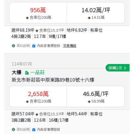
956
萬
14.02
萬/坪
含車位
200
萬
14.31
萬
建坪
68.19
坪
地坪
6.82
坪
有車位
含車位
15.37
坪
4房2廳2衛
12.7
年
9
樓/
17
樓
資料說明
內政部實價登錄
交易備註
114
年
07
月
移轉
2
次
大樓
一品莊
新北市新莊區中原東路89巷10號十六樓
2,658
萬
46.6
萬/坪
含車位
200
萬
58.99
萬
建坪
57.04
坪
地坪
5.44
坪
有車位
含車位
15.37
坪
3房2廳2衛
12.6
年
16
樓/
17
樓
資料說明
內政部實價登錄