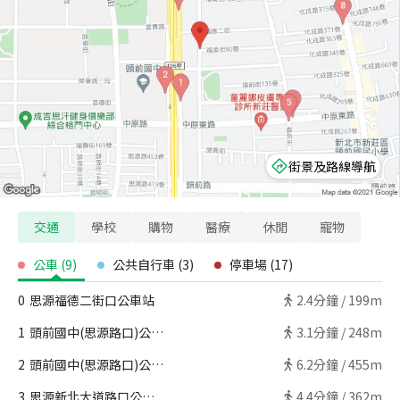
街景及路線導航
交通
學校
購物
醫療
休閒
寵物
公車
(
9
)
公共自行車
(
3
)
停車場
(
17
)
0
思源福德二街口公車站
2.4
分鐘 /
199m
1
頭前國中(思源路口)公車站
3.1
分鐘 /
248m
2
頭前國中(思源路口)公車站
6.2
分鐘 /
455m
3
思源新北大道路口公車站
4.4
分鐘 /
362m