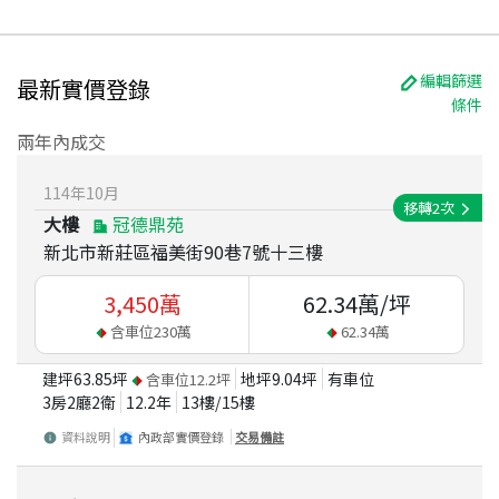
編輯篩選
最新實價登錄
條件
兩年內成交
114
年
10
月
移轉
2
次
大樓
冠德鼎苑
新北市新莊區福美街90巷7號十三樓
3,450
萬
62.34
萬/坪
含車位
230
萬
62.34
萬
建坪
63.85
坪
地坪
9.04
坪
有車位
含車位
12.2
坪
3房2廳2衛
12.2
年
13
樓/
15
樓
資料說明
內政部實價登錄
交易備註