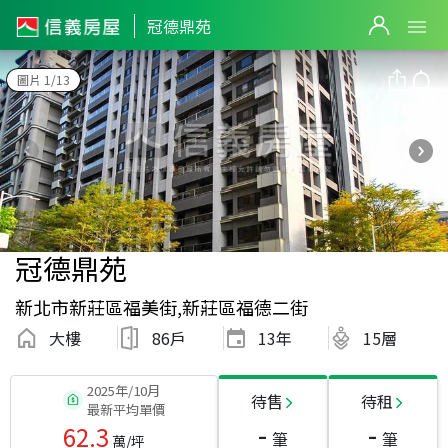
冠德鼎苑
圖片 1/13
冠德鼎苑
新北市新莊區福美街,新莊區福德二街
大樓
86戶
13
年
15層
2025年/10月
待售
待租
最新平均單價
-
-
62.3
筆
筆
萬/坪