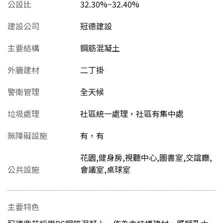
公設比
32.30%~32.40%
建設公司
冠德建設
主要結構
鋼筋混凝土
外牆建材
二丁掛
警衛管理
全天候
垃圾處理
社區統一處理，社區有集中處
無障礙設施
有，有
花園,健身房,視聽中心,圖書室,交誼廳,
公共設施
會議室,桌球室
主要特色