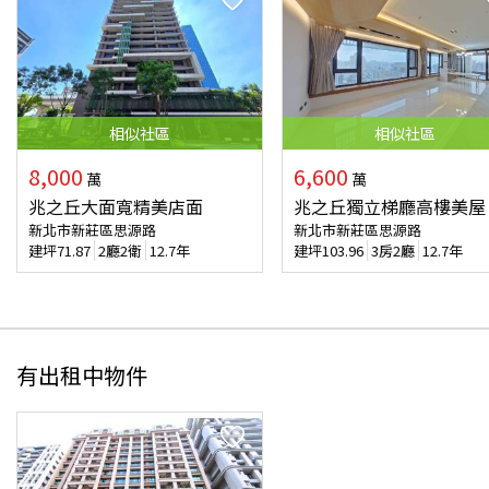
相似
社區
相似
社區
8,000
6,600
萬
萬
兆之丘大面寬精美店面
兆之丘獨立梯廳高樓美屋
新北市新莊區思源路
新北市新莊區思源路
建坪
71.87
2廳2衛
12.7年
建坪
103.96
3房2廳
12.7年
有出租中物件