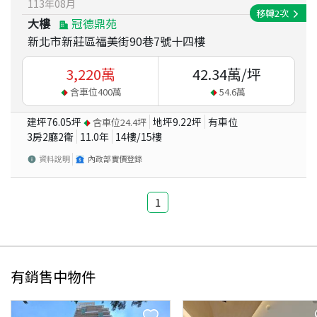
113
年
08
月
移轉
2
次
大樓
冠德鼎苑
新北市新莊區福美街90巷7號十四樓
3,220
萬
42.34
萬/坪
含車位
400
萬
54.6
萬
建坪
76.05
坪
地坪
9.22
坪
有車位
含車位
24.4
坪
3房2廳2衛
11.0
年
14
樓/
15
樓
資料說明
內政部實價登錄
1
有銷售中物件