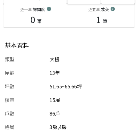
詢問度
成交
近一年
近五年
0
1
筆
筆
基本資料
類型
大樓
屋齡
13
年
坪數
51.65~65.66坪
樓高
15層
戶數
86戶
格局
3房,4房