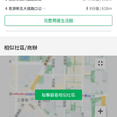
4
思源新北大道路口公車站
8
分鐘 /
618m
完整周邊生活圈
相似社區/商辦
點擊觀看相似社區