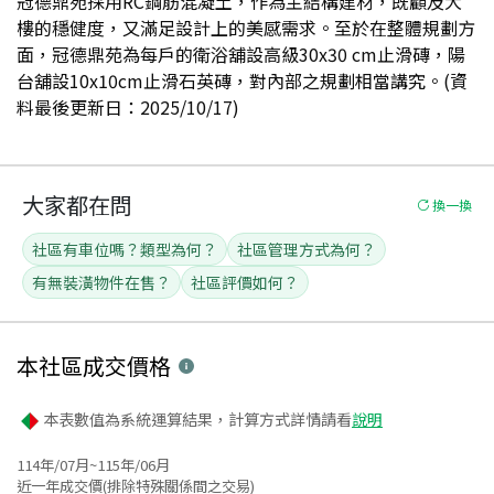
冠德鼎苑採用RC鋼筋混凝土，作為主結構建材，既顧及大
樓的穩健度，又滿足設計上的美感需求。至於在整體規劃方
面，冠德鼎苑為每戶的衛浴舖設高級30x30 cm止滑磚，陽
台舖設10x10cm止滑石英磚，對內部之規劃相當講究。(資
料最後更新日：2025/10/17)
大家都在問
換一換
社區有車位嗎？類型為何？
社區管理方式為何？
有無裝潢物件在售？
社區評價如何？
本社區
成交價格
本表數值為系統運算結果，計算方式詳情請看
說明
114年/07月~115年/06月
近一年成交價(排除特殊關係間之交易)