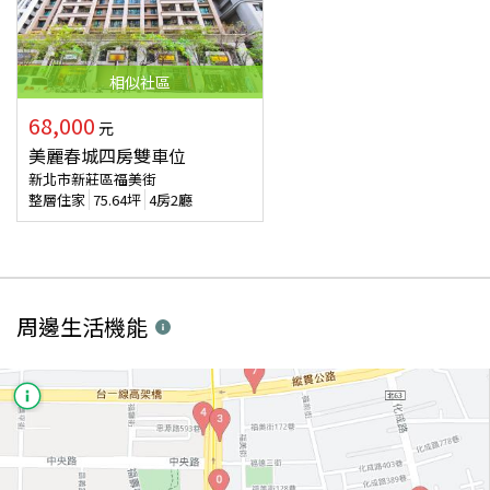
相似
社區
68,000
元
美麗春城四房雙車位
新北市新莊區福美街
整層住家
75.64
坪
4房2廳
周邊生活機能