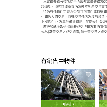
- 本實價登錄分類係綜合內政部實價登錄2
現類型、順序可能會與內政部不動產交易實
- 特殊行情物件可能為受到特別條件或特殊
中關係人間交易、特殊交易情況及標的類型、
上權物件)，及其他備註資訊，關閉後則會恢
- 歷史移轉次數依據信義成交行情及政府實
式為(當筆交易之成交總價/前一筆交易之成
有銷售中物件
相似
社區