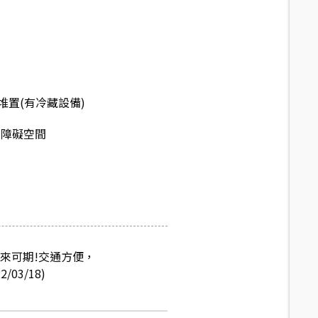
堆置(有冷藏設備)
無障礙空間
來可期!交通方便，
3/18)