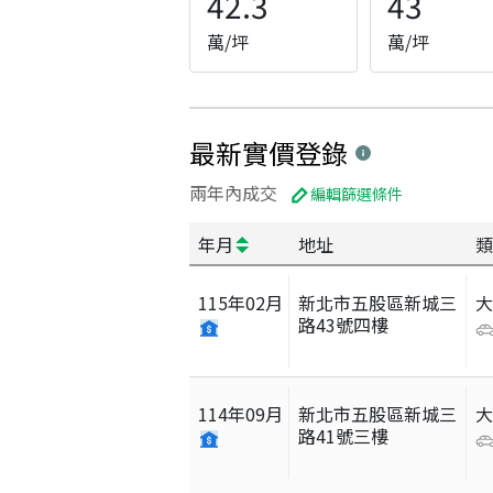
42.3
43
萬/坪
萬/坪
最新實價登錄
兩年內成交
編輯篩選條件
年月
地址
類
115
年
02
月
新北市五股區新城三
路43號四樓
114
年
09
月
新北市五股區新城三
路41號三樓