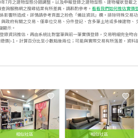
020年7月之建物型態分類調整，以及申報登錄之建物型態、建物權狀登載
價查詢服務網之搜尋結果有所差異，請斟酌參考。
看看我們如何推估實價
關係影響所造成，詳情請參考頁面之粉色「備註資訊」欄。排除特殊交易
與政府有關之交易、僅車位交易、分件登記、含多筆土地或多棟建物、 交
復顯示。
價登錄資訊推估，再由系統比對當筆與前一筆實價登錄，交易明細完全吻
交總價)-1，計算百分比至小數點後兩位；可能與實際交易有所落差，資料
相似
社區
相似
社區