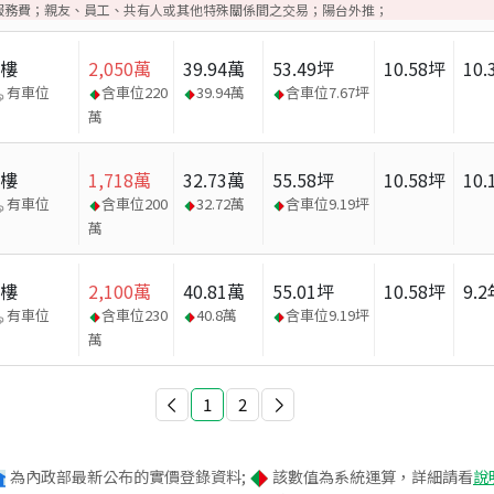
服務費；親友、員工、共有人或其他特殊關係間之交易；陽台外推；
大樓
2,050
萬
39.94
萬
53.49
坪
10.58
坪
10.
有車位
含車位
220
39.94
萬
含車位
7.67
坪
萬
大樓
1,718
萬
32.73
萬
55.58
坪
10.58
坪
10.
有車位
含車位
200
32.72
萬
含車位
9.19
坪
萬
大樓
2,100
萬
40.81
萬
55.01
坪
10.58
坪
9.2
有車位
含車位
230
40.8
萬
含車位
9.19
坪
萬
1
2
為內政部最新公布的實價登錄資料;
該數值為系統運算，詳細請看
說