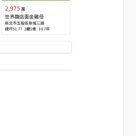
2,975
萬
世界馥店面金雞母
新北市五股區新城三路
建坪
51.77
2廳2衛
10.7年