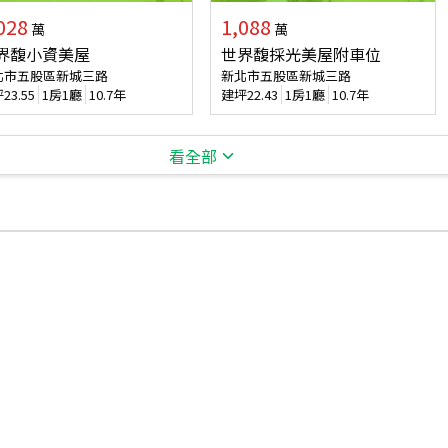
028
1,088
萬
萬
界馥小資美屋
世界馥採光美屋附車位
北市五股區新城三路
新北市五股區新城三路
坪
23.55
1房1廳
10.7年
建坪
22.43
1房1廳
10.7年
看全部