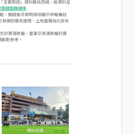
之「主要用途」資料推估而成，故資料呈
登錄類型與順序
功能，開啟後可即時排除顯示申報備註
易標的僅有建物、土地面積為0(含地
合方計算漲跌幅，當筆交易漲跌幅計算
請斟酌參考。
相似
社區