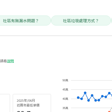
社區有無漏水問題？
社區垃圾處理方式？
請看
說明
50萬
45萬
40萬
2025年/06月
近兩年最低單價
35萬