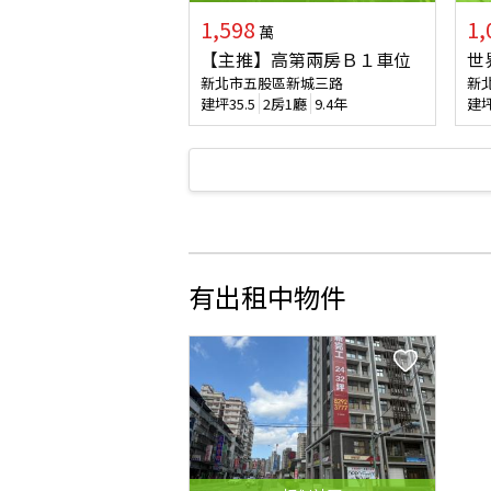
1,598
1,
萬
【主推】高第兩房Ｂ１車位
世
新北市五股區新城三路
新
建坪
35.5
2房1廳
9.4年
建
有出租中物件