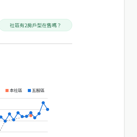
社區有2房戶型在售嗎？
本社區
五股區