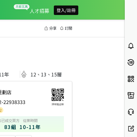
人才招募
登入/註冊
分享
訂閱
11
年
12、13、15層
重劃店
2-22938333
掃碼電話聊
方
已成交買方
從業時間
83組
10-11年