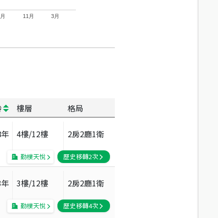
7月
11月
3月
齡
樓層
格局
8
年
4
樓/
12
樓
2房2廳1衛
勤樸天悅
歷史移轉
2
次
3
年
3
樓/
12
樓
2房2廳1衛
勤樸天悅
歷史移轉
4
次