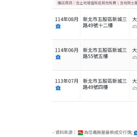
備註資訊：
含土地增值稅或其他稅費；含地政士
114
年
08
月
新北市五股區新城三
路49號十二樓
114
年
06
月
新北市五股區新城三
路55號五樓
113
年
07
月
新北市五股區新城三
路49號四樓
- 資料來源：
為信義房屋最新成交行情;