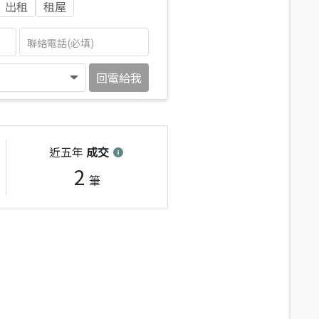
出租
租屋
回電給我
近五年
成交
2
筆