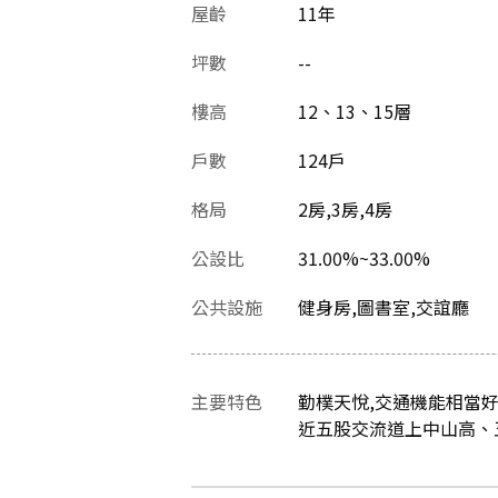
屋齡
11
年
坪數
--
樓高
12、13、15層
戶數
124戶
格局
2房,3房,4房
公設比
31.00%~33.00%
公共設施
健身房,圖書室,交誼廳
主要特色
勤樸天悅,交通機能相當好
近五股交流道上中山高、五楊