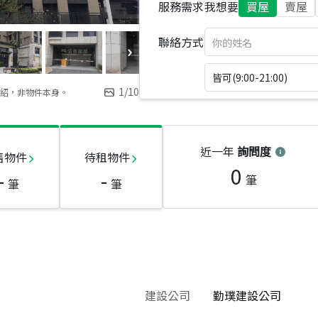
服務需求
我想要
買屋
賣屋
聯絡方式
皆可(9:00-21:00)
1
/
10
紹，非物件本身。
近一年
詢問度
售物件
待租物件
0
-
-
筆
筆
筆
建設公司
勤璞建設公司