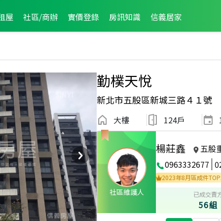
租屋
社區/商辦
實價登錄
房訊知識
信義居家
勤樸天悅
新北市五股區新城三路４１號
大樓
124戶
楊莊鑫
五股
0963332677
0
021年8月區業績TOP2
2026年4月區成件TOP2
2023年8月區成件TOP2
社區維護人
已成交賣
56組