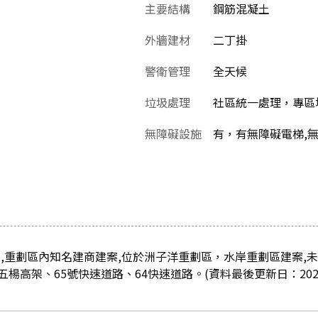
主要結構
鋼筋混凝土
外牆建材
二丁掛
警衛管理
全天候
垃圾處理
社區統一處理，專區
無障礙設施
有，有無障礙電梯,
,重劃區內知名建商建案,位於洲子洋重劃區，水岸重劃區建案,未
高架、65號快速道路、64快速道路。(資料最後更新日：2022/0