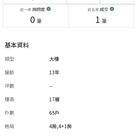
詢問度
成交
近一年
近五年
0
1
筆
筆
基本資料
類型
大樓
屋齡
13
年
坪數
--
樓高
17層
戶數
65戶
格局
4房,4+1房