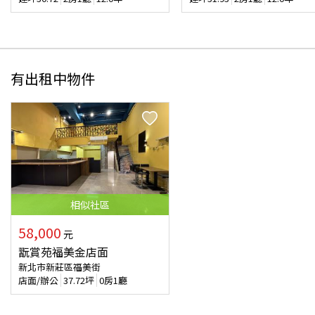
有出租中物件
相似
社區
58,000
元
翫賞苑福美金店面
新北市新莊區福美街
店面/辦公
37.72
坪
0房1廳