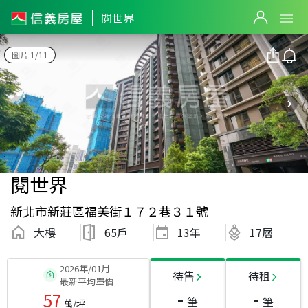
閱世界
圖片 1/11
閱世界
新北市新莊區福美街１７２巷３１號
大樓
65戶
13
年
17層
2026年/01月
待售
待租
最新平均單價
-
-
57
筆
筆
萬/坪