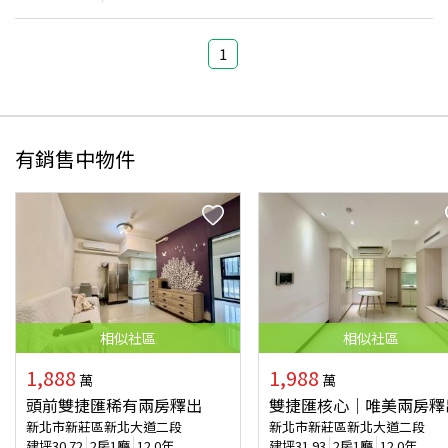
1
有銷售中物件
相似
社區
相似
社區
1,888
1,988
萬
萬
頭前雙捷匯稀有兩房釋出
雙捷匯核心｜唯美兩房釋
新北市新莊區新北大道二段
新北市新莊區新北大道二段
建坪
30.72
2房1廳
12.0年
建坪
31.93
2房1廳
12.0年