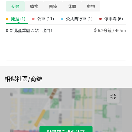
交通
購物
醫療
休閒
寵物
捷運
(
1
)
公車
(
11
)
公共自行車
(
1
)
停車場
(
6
)
0
新北產業園區站 - 出口1
6.2
分鐘 /
465m
相似社區/商辦