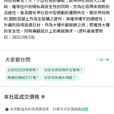
特色為集合了大、小型社區的優點；既保持社區的人口單
純，確保住戶的隱私與安全性的同時，亦為社區帶來相對的
活絡性，是為閱世界社區中型規劃的優勢所在。閱世界採用
RC鋼筋混凝土作為主結構之建材，其確保樓宇的穩健性；
外牆則採用高級石材，作為大樓外觀裝飾之用；既確保大樓
的安全性，同時兼顧設計上的美感需求。(資料最後更新
日：2021/09/18)
大家都在問
換一換
社區附近好停車嗎？
社區有其他物件在售嗎？
周邊近期成交行情？
社區有無漏水問題？
本社區
成交價格
本表數值為系統運算結果，計算方式詳情請看
說明