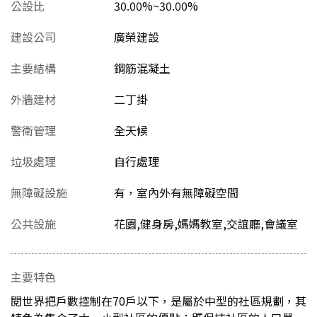
公設比
30.00%~30.00%
建設公司
廣榮建設
主要結構
鋼筋混凝土
外牆建材
二丁掛
警衛管理
全天候
垃圾處理
自行處理
無障礙設施
有，室內外有無障礙空間
公共設施
花園,健身房,媽媽教室,交誼廳,會議室
主要特色
閱世界把戶數控制在70戶以下，是屬於中型的社區規劃，其