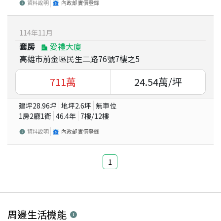
資料說明
內政部實價登錄
114
年
11
月
套房
愛禮大廈
高雄市前金區民生二路76號7樓之5
711
萬
24.54
萬/坪
建坪
28.96
坪
地坪
2.6
坪
無車位
1房2廳1衛
46.4
年
7
樓/
12
樓
資料說明
內政部實價登錄
1
周邊生活機能