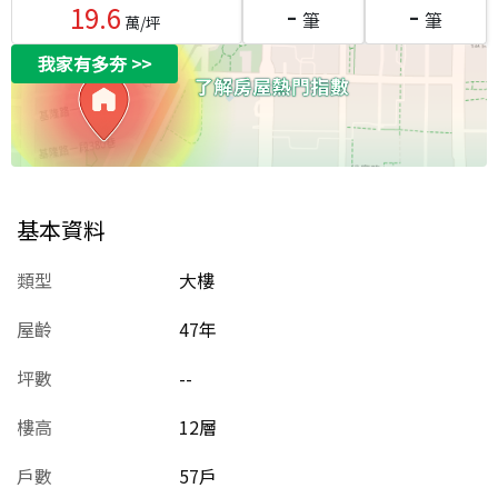
-
-
19.6
筆
筆
萬/坪
我家有多夯
>>
基本資料
類型
大樓
屋齡
47
年
坪數
--
樓高
12層
戶數
57戶