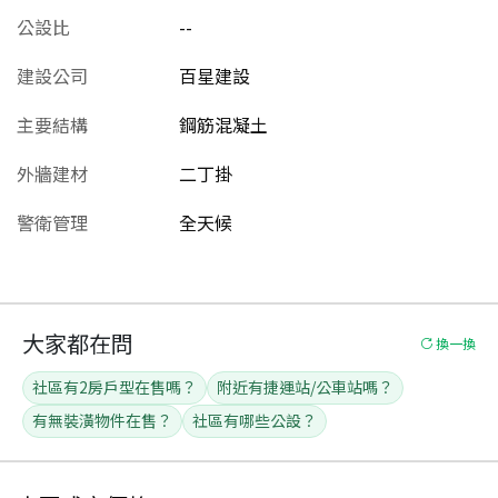
公設比
--
建設公司
百星建設
主要結構
鋼筋混凝土
外牆建材
二丁掛
警衛管理
全天候
大家都在問
換一換
社區有2房戶型在售嗎？
附近有捷運站/公車站嗎？
有無裝潢物件在售？
社區有哪些公設？