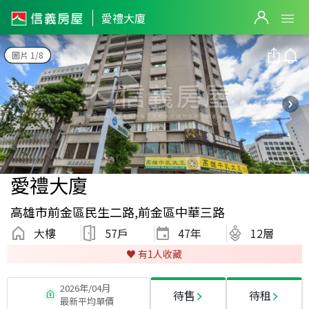
愛禮大廈
圖片 1/8
愛禮大廈
高雄市前金區民生二路,前金區中華三路
大樓
57戶
47
年
12層
♥️ 有
1
人收藏
2026年/04月
待售
待租
最新平均單價