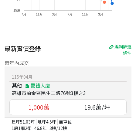
15萬
7月
11月
3月
7月
11月
3月
編輯篩選
最新實價登錄
條件
兩年內成交
115
年
04
月
其他
愛禮大廈
高雄市前金區民生二路76號3樓之3
1,000
萬
19.6
萬/坪
建坪
51.03
坪
地坪
4.5
坪
無車位
1房1廳2衛
46.8
年
3
樓/
12
樓