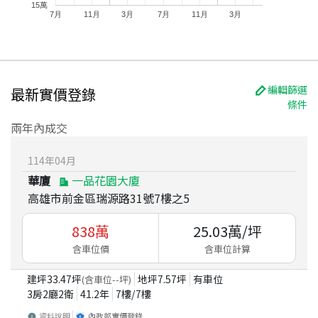
15萬
7月
11月
3月
7月
11月
3月
編輯篩選
最新實價登錄
條件
兩年內成交
114
年
04
月
華廈
一品花園大廈
高雄市前金區瑞源路31號7樓之5
838
萬
25.03
萬/坪
含車位價
含車位計算
建坪
33.47
坪
地坪
7.57
坪
有車位
(含車位
--
坪)
3房2廳2衛
41.2
年
7
樓/
7
樓
資料說明
內政部實價登錄