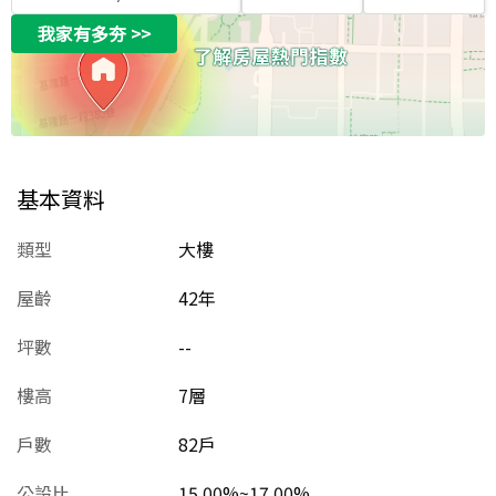
我家有多夯
>>
基本資料
類型
大樓
屋齡
42
年
坪數
--
樓高
7層
戶數
82戶
公設比
15.00%~17.00%