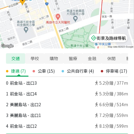
街景及路線導航
交通
學校
購物
醫療
金融
休閒
寵
捷運
(
7
)
公車
(
15
)
公共自行車
(
4
)
停車場
(
17
)
0
前金站 - 出口3
5.2
分鐘 /
377m
1
前金站 - 出口4
5.3
分鐘 /
386m
2
美麗島站 - 出口2
6.6
分鐘 /
514m
3
美麗島站 - 出口1
7.2
分鐘 /
559m
4
前金站 - 出口2
8.1
分鐘 /
599m