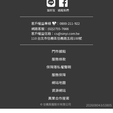
加好友
追蹤我們
客戶權益專線
：
0800-211-922
網路客服：
(02)2755-7666
客戶權益信箱：
cs@sinyi.com.tw
110 台北市信義區信義路五段100號
門市據點
服務條款
保障隱私權聲明
服務保障
網站地圖
資源網站
異業合作提案
©
信義房屋股份有限公司
20260804.b53805