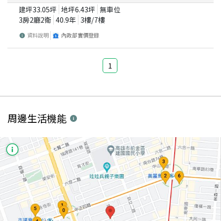
建坪
33.05
坪
地坪
6.43
坪
無車位
3房2廳2衛
40.9
年
3
樓/
7
樓
資料說明
內政部實價登錄
1
周邊生活機能