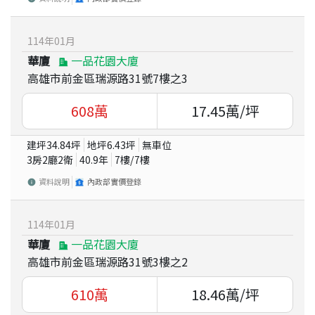
114
年
01
月
華廈
一品花園大廈
高雄市前金區瑞源路31號7樓之3
608
萬
17.45
萬/坪
建坪
34.84
坪
地坪
6.43
坪
無車位
3房2廳2衛
40.9
年
7
樓/
7
樓
資料說明
內政部實價登錄
114
年
01
月
華廈
一品花園大廈
高雄市前金區瑞源路31號3樓之2
610
萬
18.46
萬/坪