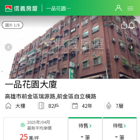
一品花園大廈
圖片 1/8
一品花園大廈
高雄市前金區瑞源路,前金區自立橫路
大樓
82戶
42
年
7層
2025年/04月
待售
待租
最新平均單價
-
-
25
筆
筆
萬/坪