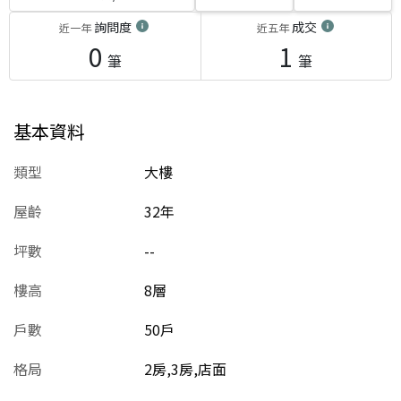
詢問度
成交
近一年
近五年
0
1
筆
筆
基本資料
類型
大樓
屋齡
32
年
坪數
--
樓高
8層
戶數
50戶
格局
2房,3房,店面