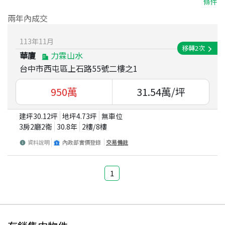
條件
兩年內成交
113
年
11
月
移轉
2
次
華廈
力霖山水
台中市西屯區上石路55號二樓之1
950
萬
31.54
萬/坪
建坪
30.12
坪
地坪
4.73
坪
無車位
3房2廳2衛
30.8
年
2
樓/
8
樓
資料說明
內政部實價登錄
交易備註
1