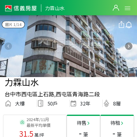
力霖山水
圖片 1/14
力霖山水
台中市西屯區上石路,西屯區青海路二段
大樓
50戶
32
年
8層
2024年/11月
待售
待租
最新平均單價
-
-
31.5
筆
筆
萬/坪