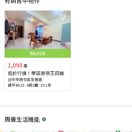
有銷售中物件
相似
社區
1,098
萬
低於行情！學區旁帝王四房
台中市西屯區至善路
建坪
40.15
4房2廳
33.1年
周邊生活機能