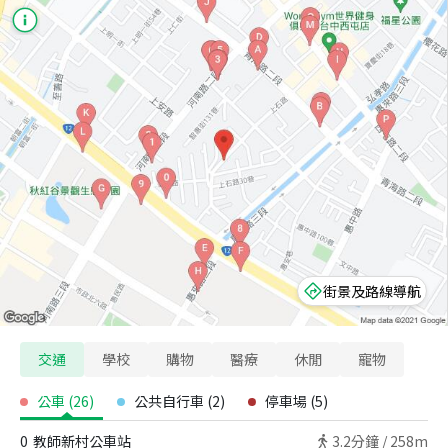
街景及路線導航
交通
學校
購物
醫療
休閒
寵物
公車
(
26
)
公共自行車
(
2
)
停車場
(
5
)
0
教師新村公車站
3.2
分鐘 /
258m