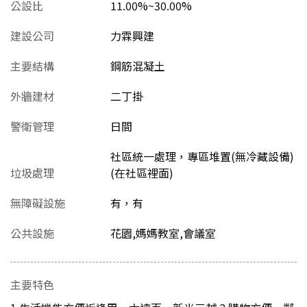
公設比
11.00%~30.00%
建設公司
力霖興建
主要結構
鋼筋混凝土
外牆建材
二丁掛
警衛管理
日間
社區統一處理，專區堆置(無冷藏設備)
垃圾處理
(在社區裡面)
無障礙設施
有，有
公共設施
花園,媽媽教室,會議室
主要特色