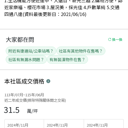
1.生活機能方便近逢甲、大遠百、新光三越 2.購物方便，鄰
近家樂福、櫻花市場 3.屋況美，採光佳 4.戶數單純 5.交通
四通八達(資料最後更新日：2021/06/16)
大家都在問
換一換
附近有捷運站/公車站嗎？
社區有其他物件在售嗎？
社區有無漏水問題？
有無裝潢物件在售？
本社區
成交價格
113年/07月~115年/06月
近二年成交價(排除特殊關係間之交易)
31.5
萬/坪
2024年/11月
2024年/11月
2024年/11月