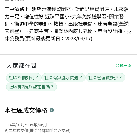
正中清路上~眺望水湳經貿園區~ 對面是經貿園區，未來潛
力十足，增值性好 近陳平國小~九年免接送學區~開業醫
師、衛道中學的老師、教授、出版社老闆、建商老闆(蓋透
天別墅）、建商主管、開業林內廚具老闆、室內設計師、退
休公務員(資料最後更新日：2023/03/17)
大家都在問
換一換
社區評價如何？
社區有無漏水問題？
社區管理費多少？
社區有2房戶型在售嗎？
本社區
成交價格
113年/07月~115年/06月
近二年成交價(排除特殊關係間之交易)