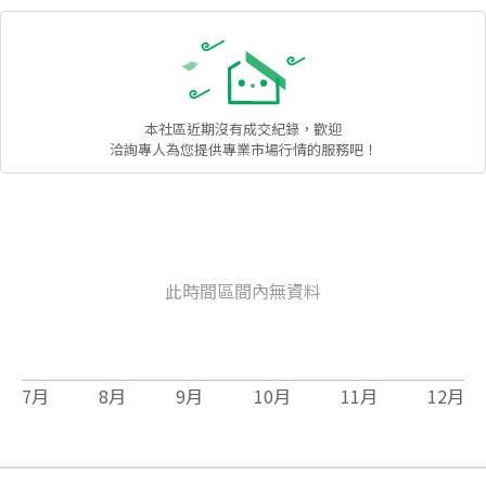
本社區
近期沒有成交紀錄，歡迎
洽詢專人為您提供專業市場行情的服務吧！
此時間區間內無資料
7
月
8
月
9
月
10
月
11
月
12
月