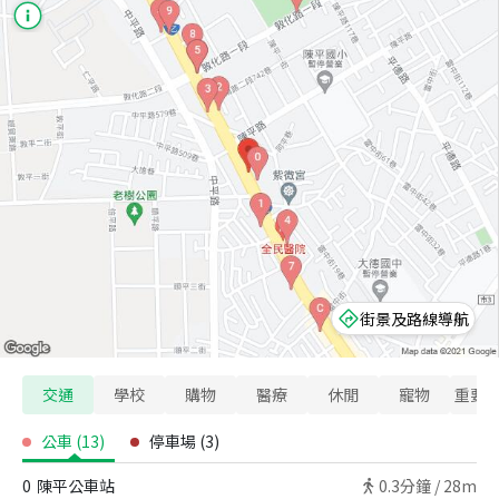
街景及路線導航
交通
學校
購物
醫療
休閒
寵物
重要
公車
(
13
)
停車場
(
3
)
0
陳平公車站
0.3
分鐘 /
28m