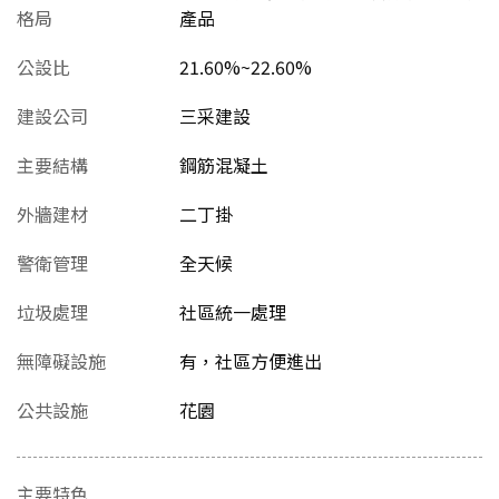
格局
產品
公設比
21.60%~22.60%
建設公司
三采建設
主要結構
鋼筋混凝土
外牆建材
二丁掛
警衛管理
全天候
垃圾處理
社區統一處理
無障礙設施
有，社區方便進出
公共設施
花園
主要特色