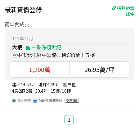
編輯篩選
最新實價登錄
條件
兩年內成交
113
年
11
月
大樓
三采海頓世紀
台中市北屯區中清路二段638號十五樓
1,200
萬
26.95
萬/坪
建坪
44.53
坪
地坪
4.49
坪
無車位
4房2廳2衛
30.4
年
15
樓/
16
樓
資料說明
內政部實價登錄
交易備註
1