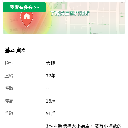
我家有多夯
>>
基本資料
類型
大樓
屋齡
32
年
坪數
--
樓高
16層
戶數
91戶
3～４房標準大小為主，沒有小坪數的