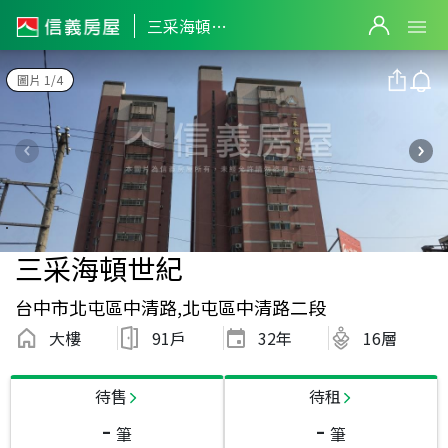
三采海頓世紀
圖片 1/4
三采海頓世紀
台中市北屯區中清路,北屯區中清路二段
大樓
91戶
32
年
16層
待售
待租
-
-
筆
筆