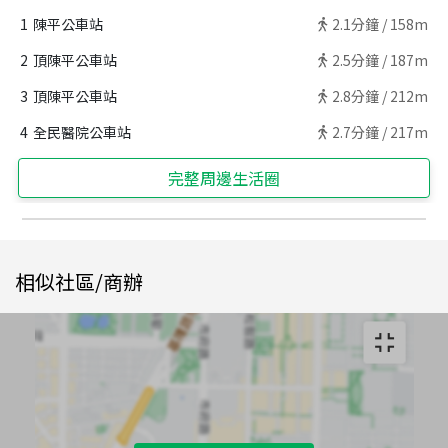
1
陳平公車站
2.1
分鐘 /
158m
2
頂陳平公車站
2.5
分鐘 /
187m
3
頂陳平公車站
2.8
分鐘 /
212m
4
全民醫院公車站
2.7
分鐘 /
217m
完整周邊生活圈
相似社區/商辦