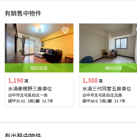
有銷售中物件
相似
社區
相似
社區
1,198
1,388
萬
萬
水湳㊝視野三房車位
水湳三代同堂五房車位
台中市北屯區后庄一街
台中市北屯區后庄北路
建坪
35.01
3房2廳
33.7年
建坪
48.6
5房2廳
33.7年
有出租中物件