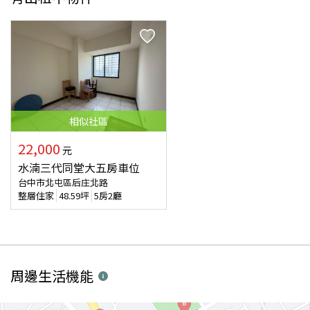
相似
社區
22,000
元
水湳三代同堂大五房車位
台中市北屯區后庄北路
整層住家
48.59
坪
5房2廳
周邊生活機能