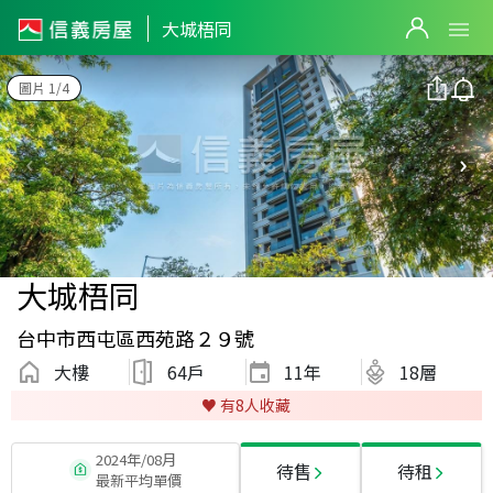
大城梧同
圖片 1/4
大城梧同
台中市西屯區西苑路２９號
大樓
64戶
11
年
18層
♥️ 有
8
人收藏
2024年/08月
待售
待租
最新平均單價