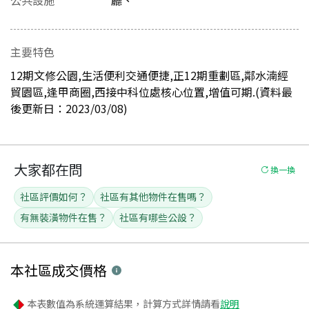
主要特色
12期文修公園,生活便利交通便捷,正12期重劃區,鄰水湳經
貿園區,逢甲商圈,西接中科位處核心位置,增值可期.(資料最
後更新日：2023/03/08)
大家都在問
換一換
社區評價如何？
社區有其他物件在售嗎？
有無裝潢物件在售？
社區有哪些公設？
本社區
成交價格
本表數值為系統運算結果，計算方式詳情請看
說明