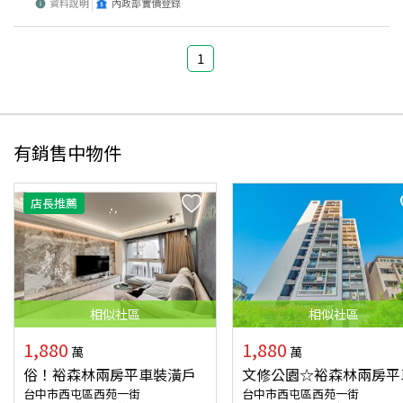
資料說明
內政部實價登錄
1
有銷售中物件
店長推薦
相似
社區
相似
社區
1,880
1,880
萬
萬
俗！裕森林兩房平車裝潢戶
文修公園☆裕森林兩房平
台中市西屯區西苑一街
台中市西屯區西苑一街