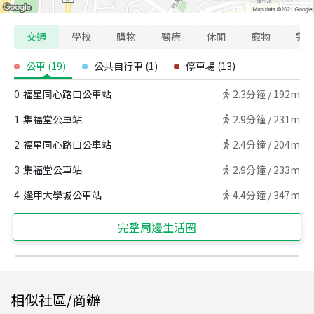
交通
學校
購物
醫療
休閒
寵物
警
公車
(
19
)
公共自行車
(
1
)
停車場
(
13
)
0
福星同心路口公車站
2.3
分鐘 /
192m
1
集福堂公車站
2.9
分鐘 /
231m
2
福星同心路口公車站
2.4
分鐘 /
204m
3
集福堂公車站
2.9
分鐘 /
233m
4
逢甲大學城公車站
4.4
分鐘 /
347m
完整周邊生活圈
相似社區/商辦