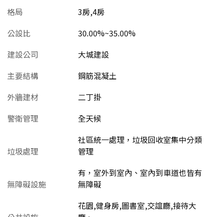
格局
3房,4房
公設比
30.00%~35.00%
建設公司
大城建設
主要結構
鋼筋混凝土
外牆建材
二丁掛
警衛管理
全天候
社區統一處理，垃圾回收室集中分類
垃圾處理
管理
有，室外到室內、室內到車道也皆有
無障礙設施
無障礙
花園,健身房,圖書室,交誼廳,接待大
公共設施
廳、