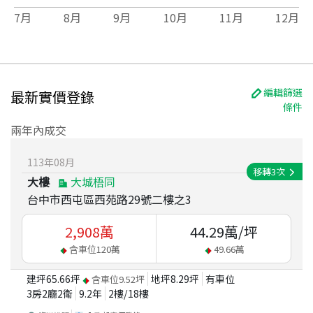
7
月
8
月
9
月
10
月
11
月
12
月
編輯篩選
最新實價登錄
條件
兩年內成交
113
年
08
月
移轉
3
次
大樓
大城梧同
台中市西屯區西苑路29號二樓之3
2,908
萬
44.29
萬/坪
含車位
120
萬
49.66
萬
建坪
65.66
坪
地坪
8.29
坪
有車位
含車位
9.52
坪
3房2廳2衛
9.2
年
2
樓/
18
樓