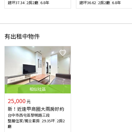
建坪
37.34
2房2廳
6.8年
建坪
36.62
2房2廳
6.8年
有出租中物件
相似
社區
25,000
元
新！近逢甲商圈大兩房好約
台中市西屯區黎明路三段
整層住家/獨立套房
29.35
坪
2房2
廳