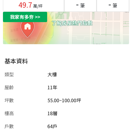
-
-
49.7
筆
筆
萬/坪
我家有多夯
>>
基本資料
類型
大樓
屋齡
11
年
坪數
55.00~100.00坪
樓高
18層
戶數
64戶