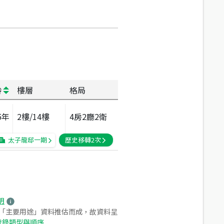
齡
樓層
格局
5
年
2
樓/
14
樓
4房2廳2衛
太子龍邸一期
歷史移轉
2
次
明
之「主要用途」資料推估而成，故資料呈
登錄類型與順序