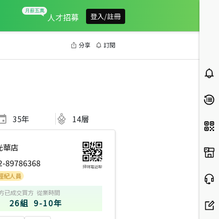
人才招募
登入/註冊
分享
訂閱
35
年
14層
光華店
2-89786368
掃碼電話聊
3
2026年2月區成件TOP2
2025年12月區成件TOP3
2024年6月業績破百
方
已成交買方
從業時間
26組
9-10年