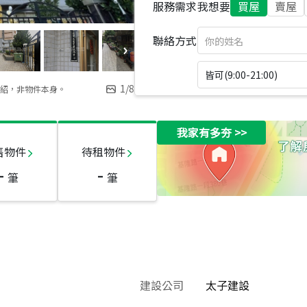
服務需求
我想要
買屋
賣屋
聯絡方式
皆可(9:00-21:00)
1
/
8
紹，非物件本身。
我家有多夯
>>
售物件
待租物件
-
-
筆
筆
建設公司
太子建設