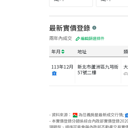
最新實價登錄
兩年內成交
編輯篩選條件
年月
地址
類
113
年
12
月
新北市蘆洲區九芎街
57號二樓
- 資料來源：
為信義房屋最新成交行情;
- 本實價登錄分類係綜合內政部實價登錄2
現類型、順序可能會與內政部不動產交易實