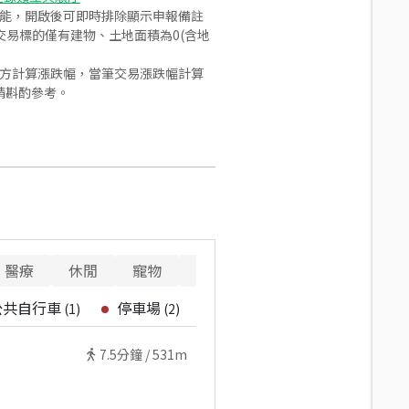
功能，開啟後可即時排除顯示申報備註
易標的僅有建物、土地面積為0(含地
合方計算漲跌幅，當筆交易漲跌幅計算
請斟酌參考。
醫療
休閒
寵物
警消
重要設施
公共自行車
停車場
(
1
)
(
2
)
7.5
分鐘 /
531m