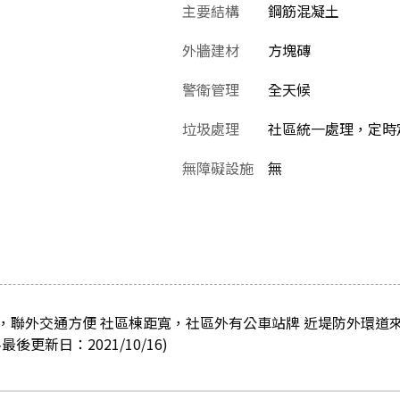
主要結構
鋼筋混凝土
外牆建材
方塊磚
警衛管理
全天候
垃圾處理
社區統一處理，定時
無障礙設施
無
，聯外交通方便 社區棟距寬，社區外有公車站牌 近堤防外環道
更新日：2021/10/16)