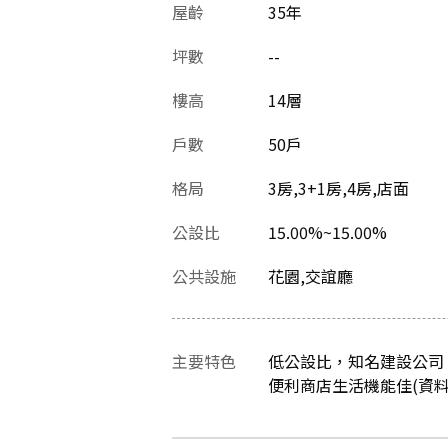
屋齡
35
年
坪數
--
樓高
14層
戶數
50戶
格局
3房,3+1房,4房,店面
公設比
15.00%~15.00%
公共設施
花園,交誼廳
主要特色
低公設比，知名建設公司
便利商店生活機能佳(資料最後