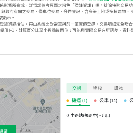
關係影響所造成，詳情請參考頁面之粉色「備註資訊」欄。排除特殊交易
與政府有關之交易、僅車位交易、分件登記、含多筆土地或多棟建物、 交
復顯示。
價登錄資訊推估，再由系統比對當筆與前一筆實價登錄，交易明細完全吻
交總價)-1，計算百分比至小數點後兩位；可能與實際交易有所落差，資料
交通
學校
購物
捷運
公車
(
1
)
(
14
)
0
中路站(規劃中) - 出口
機能