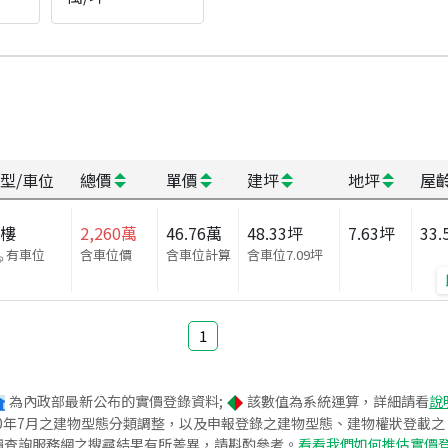
型/車位
總價
單價
建坪
地坪
屋
大樓
2,260
萬
46.76
萬
48.33
坪
7.63
坪
33.
有車位
含車位價
含車位計算
含車位
7.09
坪
1
為內政部最新公布的實價登錄資料;
該數值為系統運算，詳細請看
說
020年7月之建物型態分類調整，以及申報登錄之建物型態、建物權狀登載
價查詢服務網之搜尋結果有所差異，請斟酌參考。
看看我們如何推估實價