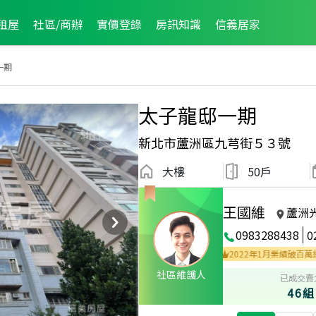
租屋
社區/商辦
實價登錄
房訊知識
信義居家
一期
太子龍邸一期
新北市蘆洲區九芎街５３號
大樓
50戶
王國維
蘆洲
0983288438
0
2022年1月區業績TOP
社區維護人
已成交賣
46組