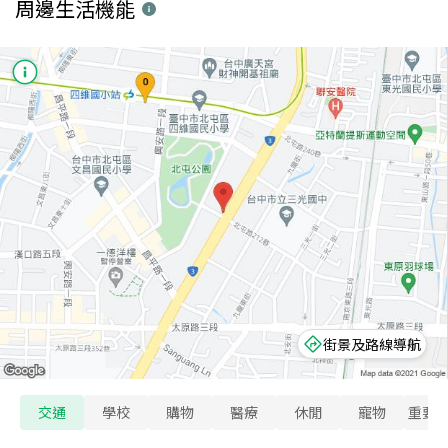
周邊生活機能
街景及路線導航
交通
學校
購物
醫療
休閒
寵物
重要