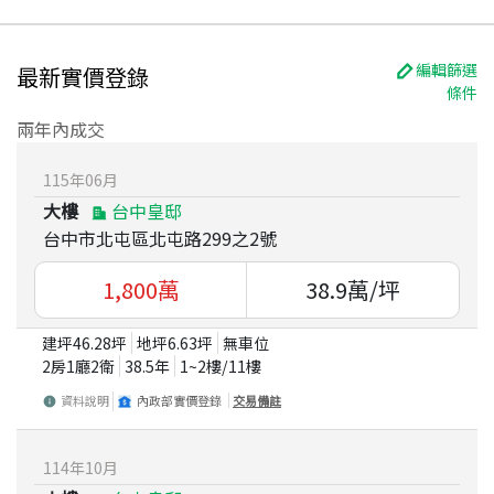
編輯篩選
最新實價登錄
條件
兩年內成交
115
年
06
月
大樓
台中皇邸
台中市北屯區北屯路299之2號
1,800
萬
38.9
萬/坪
建坪
46.28
坪
地坪
6.63
坪
無車位
2房1廳2衛
38.5
年
1~2
樓/
11
樓
資料說明
內政部實價登錄
交易備註
114
年
10
月