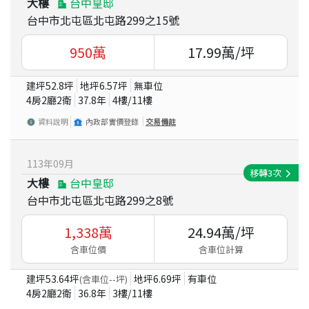
大樓
台中皇邸
台中市北屯區北屯路299之15號
950
萬
17.99
萬/坪
建坪
52.8
坪
地坪
6.57
坪
無車位
4房2廳2衛
37.8
年
4
樓/
11
樓
資料說明
內政部實價登錄
交易備註
113
年
09
月
移轉
3
次
大樓
台中皇邸
台中市北屯區北屯路299之8號
1,338
萬
24.94
萬/坪
含車位價
含車位計算
建坪
53.64
坪
地坪
6.69
坪
有車位
(含車位
--
坪)
4房2廳2衛
36.8
年
3
樓/
11
樓