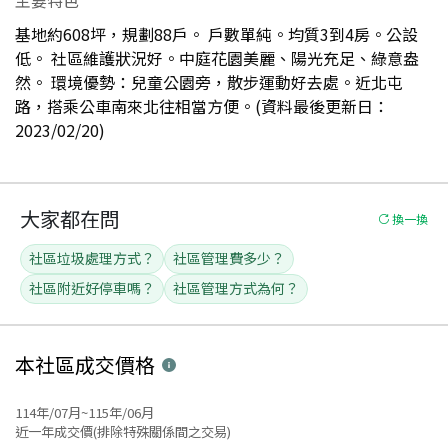
基地約608坪，規劃88戶。 戶數單純。均質3到4房。公設
低。 社區維護狀況好。中庭花園美麗、陽光充足、綠意盎
然。 環境優勢：兒童公園旁，散步運動好去處。近北屯
路，搭乘公車南來北往相當方便。(資料最後更新日：
2023/02/20)
大家都在問
換一換
社區垃圾處理方式？
社區管理費多少？
社區附近好停車嗎？
社區管理方式為何？
本社區
成交價格
114年/07月~115年/06月
近一年成交價(排除特殊關係間之交易)