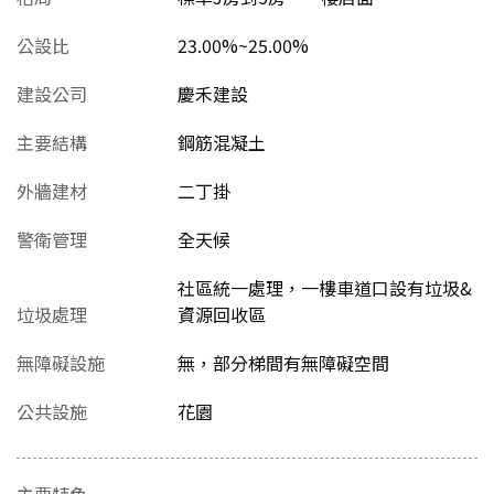
公設比
23.00%~25.00%
建設公司
慶禾建設
主要結構
鋼筋混凝土
外牆建材
二丁掛
警衛管理
全天候
社區統一處理，一樓車道口設有垃圾&
垃圾處理
資源回收區
無障礙設施
無，部分梯間有無障礙空間
公共設施
花園
主要特色