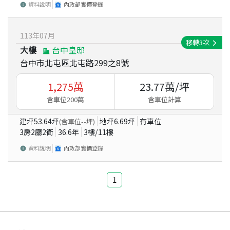
資料說明
內政部實價登錄
113
年
07
月
移轉
3
次
大樓
台中皇邸
台中市北屯區北屯路299之8號
1,275
萬
23.77
萬/坪
含車位200萬
含車位計算
建坪
53.64
坪
地坪
6.69
坪
有車位
(含車位
--
坪)
3房2廳2衛
36.6
年
3
樓/
11
樓
資料說明
內政部實價登錄
1