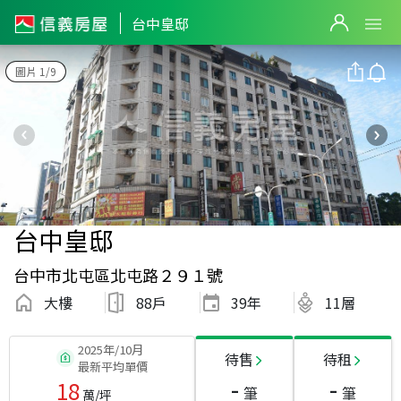
台中皇邸
圖片 1/9
台中皇邸
台中市北屯區北屯路２９１號
大樓
88戶
39
年
11層
2025年/10月
待售
待租
最新平均單價
-
-
18
筆
筆
萬/坪