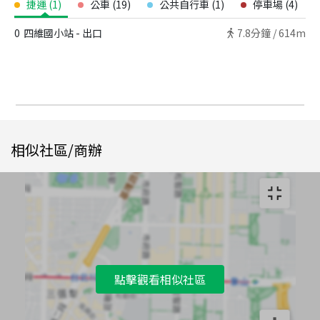
捷運
(
1
)
公車
(
19
)
公共自行車
(
1
)
停車場
(
4
)
0
四維國小站 - 出口
7.8
分鐘 /
614m
相似社區/商辦
點擊觀看相似社區