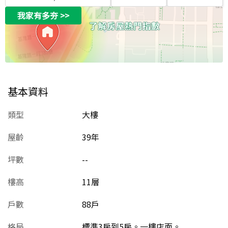
我家有多夯
>>
基本資料
類型
大樓
屋齡
39
年
坪數
--
樓高
11層
戶數
88戶
格局
標準3房到5房。一樓店面。