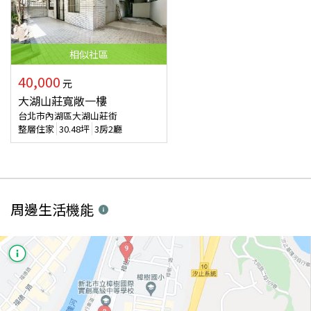
相似
社區
40,000
元
大湖山莊寬敞一樓
台北市內湖區大湖山莊街
整層住家
30.48
坪
3房2廳
周邊生活機能