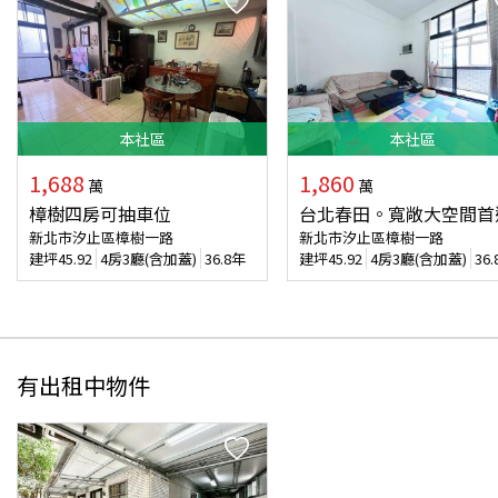
本
社區
本
社區
1,688
1,860
萬
萬
樟樹四房可抽車位
台北春田。寬敞大空間首
新北市汐止區樟樹一路
新北市汐止區樟樹一路
建坪
45.92
4房3廳(含加蓋)
36.8年
建坪
45.92
4房3廳(含加蓋)
36
有出租中物件