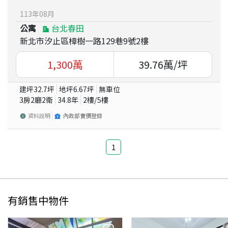
113
年
08
月
公寓
台北春田
新北市汐止區樟樹一路129巷9號2樓
1,300
萬
39.76
萬/坪
建坪
32.7
坪
地坪
6.67
坪
無車位
3房2廳2衛
34.8
年
2
樓/
5
樓
資料說明
內政部實價登錄
1
有銷售中物件