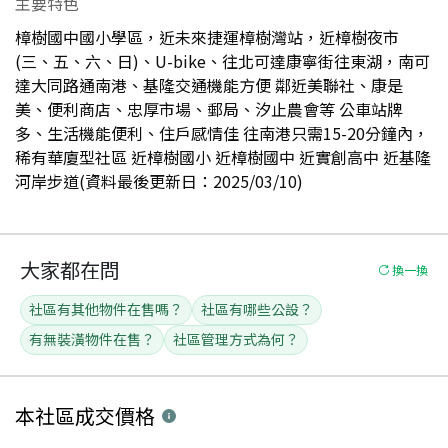
主要特色
樟樹國中國小學區，近未來捷運樟樹灣站，近樟樹夜市
(三、五、六、日)、U-bike、往北可達康寧街往東湖，南可
達大同路通南港、基隆交通機能方便 鄰近美聯社、康是
美、便利商店、忠厚市場、郵局、汐止農會等 公車站牌
多、生活機能便利、住戶感情佳 往南港只需15-20分鐘內，
稀有華廈型社區 近樟樹國小 近樟樹國中 近實創高中 近基隆
河岸步道(資料最後更新日：2025/03/10)
大家都在問
換一換
社區有其他物件在售嗎？
社區有哪些公設？
有無裝潢物件在售？
社區管理方式為何？
本社區
成交價格