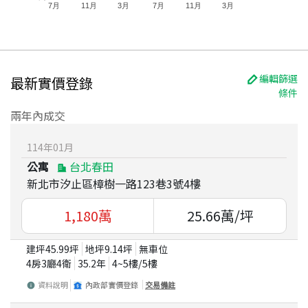
7月
11月
3月
7月
11月
3月
編輯篩選
最新實價登錄
條件
兩年內成交
114
年
01
月
公寓
台北春田
新北市汐止區樟樹一路123巷3號4樓
1,180
萬
25.66
萬/坪
建坪
45.99
坪
地坪
9.14
坪
無車位
4房3廳4衛
35.2
年
4~5
樓/
5
樓
資料說明
內政部實價登錄
交易備註