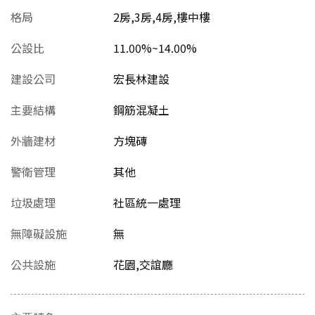
格局
2房,3房,4房,樓中樓
公設比
11.00%~14.00%
建設公司
宏長林建設
主要結構
鋼筋混凝土
外牆建材
方塊磚
警衛管理
其他
垃圾處理
社區統一處理
無障礙設施
無
公共設施
花園,交誼廳