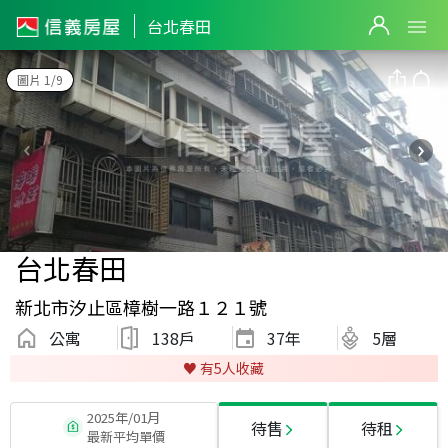
台北春田
圖片 1/9
台北春田
新北市汐止區樟樹一路１２１號
公寓
138戶
37
年
5層
♥️ 有
5
人收藏
2025年/01月
待售
待租
最新平均單價