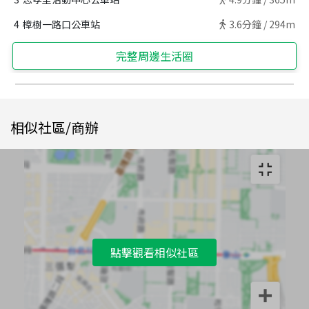
4
樟樹一路口公車站
3.6
分鐘 /
294m
完整周邊生活圈
相似社區/商辦
點擊觀看相似社區