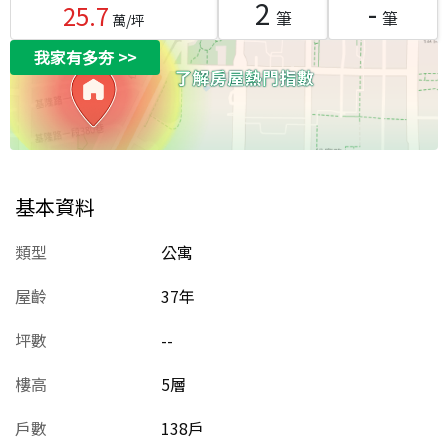
2
-
25.7
筆
筆
萬/坪
我家有多夯
>>
基本資料
類型
公寓
屋齡
37
年
坪數
--
樓高
5層
戶數
138戶