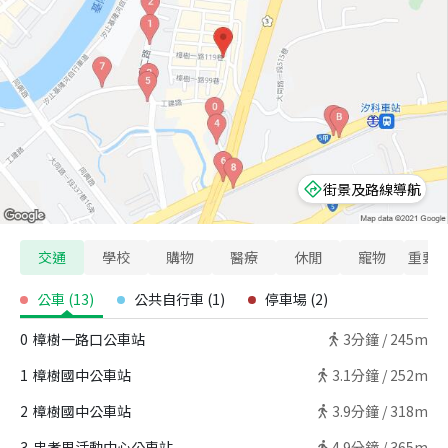
街景及路線導航
交通
學校
購物
醫療
休閒
寵物
重要
公車
(
13
)
公共自行車
(
1
)
停車場
(
2
)
0
樟樹一路口公車站
3
分鐘 /
245m
1
樟樹國中公車站
3.1
分鐘 /
252m
2
樟樹國中公車站
3.9
分鐘 /
318m
3
忠孝里活動中心公車站
4.9
分鐘 /
365m