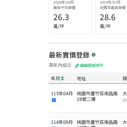
2026年/04月
2024年/07月
最新平均單價
近兩年最高單價
26.3
28.6
萬/坪
萬/坪
最新實價登錄
兩年內成交
編輯篩選條件
年月
地址
類
115
年
04
月
桃園市蘆竹區南昌路
18號二樓
114
年
09
月
桃園市蘆竹區南昌路