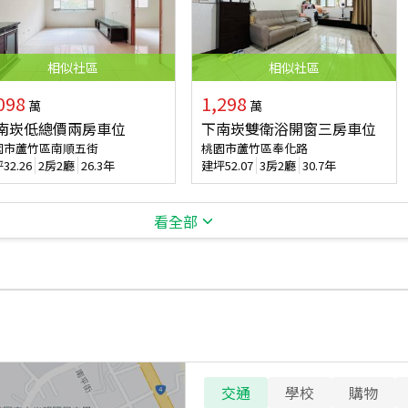
相似
社區
相似
社區
098
1,298
萬
萬
南崁低總價兩房車位
下南崁雙衛浴開窗三房車位
園市蘆竹區南順五街
桃園市蘆竹區奉化路
坪
32.26
2房2廳
26.3年
建坪
52.07
3房2廳
30.7年
看全部
交通
學校
購物