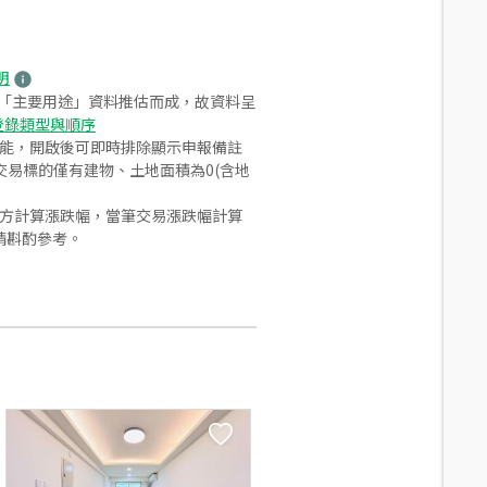
明
之「主要用途」資料推估而成，故資料呈
登錄類型與順序
功能，開啟後可即時排除顯示申報備註
易標的僅有建物、土地面積為0(含地
合方計算漲跌幅，當筆交易漲跌幅計算
請斟酌參考。