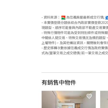
- 資料來源：
為信義房屋最新成交行情;
- 本實價登錄分類係綜合內政部實價登錄2
現類型、順序可能會與內政部不動產交易實
- 特殊行情物件可能為受到特別條件或特殊
中關係人間交易、特殊交易情況及標的類型、
上權物件)，及其他備註資訊，關閉後則會恢
- 歷史移轉次數依據信義成交行情及政府實
式為(當筆交易之成交總價/前一筆交易之成
有銷售中物件