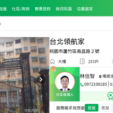
租屋
社區/商辦
實價登錄
房訊知識
信義居家
家
台北領航家
桃園市蘆竹區南昌路２號
大樓
233戶
林信智
南崁
0972100185
0
社區維護人
服務需求
我想要
買屋
賣屋