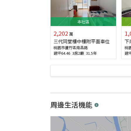
本
社區
2,202
1,
萬
三代同堂樓中樓附平面車位
下
桃園市蘆竹區南昌路
桃
建坪
64.46
3房2廳
31.5年
建
周邊生活機能