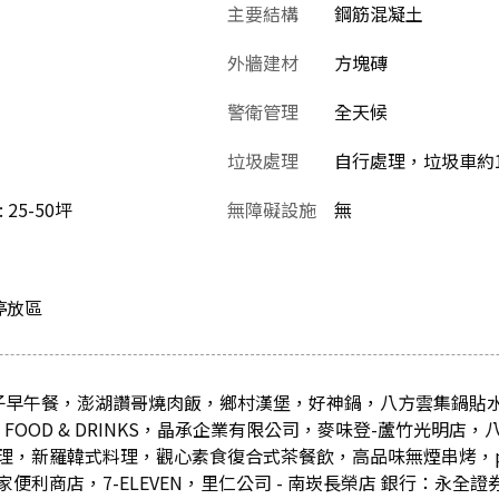
主要結構
鋼筋混凝土
外牆建材
方塊磚
警衛管理
全天候
垃圾處理
自行處理，垃圾車約1
25-50坪
無障礙設施
無
停放區
nch 莓子早午餐，澎湖讚哥燒肉飯，鄉村漢堡，好神鍋，八方雲集鍋
 FOOD & DRINKS，晶承企業有限公司，麥味登-蘆竹光明店
，新羅韓式料理，觀心素食復合式茶餐飲，高品味無煙串烤，pizz
便利商店，7-ELEVEN，里仁公司 - 南崁長榮店 銀行：永全