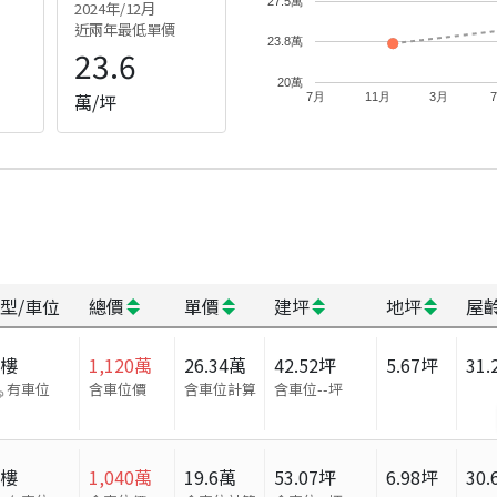
27.5萬
2024年/12月
近兩年最低單價
23.8萬
23.6
20萬
萬/坪
7月
11月
3月
型/車位
總價
單價
建坪
地坪
屋
大樓
1,120
萬
26.34
萬
42.52
坪
5.67
坪
31.
有車位
含車位價
含車位計算
含車位
--
坪
大樓
1,040
萬
19.6
萬
53.07
坪
6.98
坪
30.