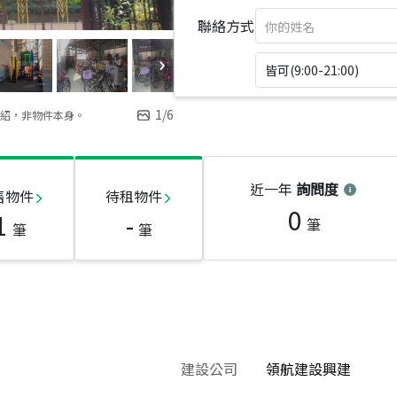
聯絡方式
皆可(9:00-21:00)
1
/
6
紹，非物件本身。
近一年
詢問度
售物件
待租物件
0
1
-
筆
筆
筆
建設公司
領航建設興建