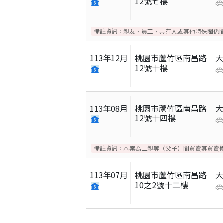
12號七樓
備註資訊：
親友、員工、共有人或其他特殊關係
113
年
12
月
桃園市蘆竹區南昌路
12號十樓
113
年
08
月
桃園市蘆竹區南昌路
12號十四樓
備註資訊：
本案為二親等（父子）間買賣其買賣
113
年
07
月
桃園市蘆竹區南昌路
10之2號十二樓