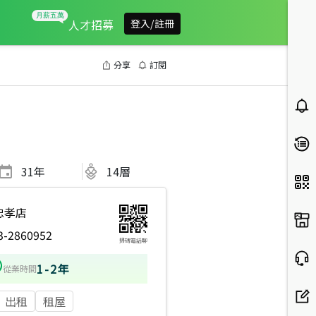
人才招募
登入/註冊
分享
訂閱
31
年
14層
忠孝店
3-2860952
掃碼電話聊
1-2年
從業時間
出租
租屋