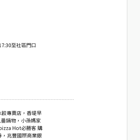
7:30至社區門口
貼水餃專賣店，香堤早
，八番鍋物，小孫媽家
a Hot必勝客 購
證券，兆豐國際商業銀