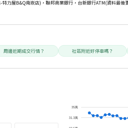
點-特力屋B&Q南崁店)，聯邦商業銀行，台新銀行ATM(資料最後
周邊近期成交行情？
社區附近好停車嗎？
35萬
31.3萬