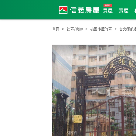
買屋
賣屋
首頁
社區/商辦
桃園市蘆竹區
台北領航