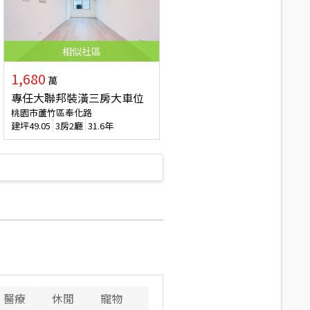
相似
社區
1,680
萬
專任大聯邦裝潢三房大車位
桃園市蘆竹區奉化路
建坪
49.05
3房2廳
31.6年
醫療
休閒
寵物
警消
重要設施