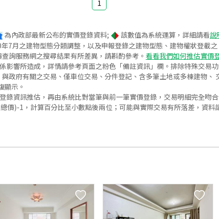
1
為內政部最新公布的實價登錄資料;
該數值為系統運算，詳細請看
說
020年7月之建物型態分類調整，以及申報登錄之建物型態、建物權狀登載
價查詢服務網之搜尋結果有所差異，請斟酌參考。
看看我們如何推估實價
關係影響所造成，詳情請參考頁面之粉色「備註資訊」欄。排除特殊交易
與政府有關之交易、僅車位交易、分件登記、含多筆土地或多棟建物、 交
復顯示。
價登錄資訊推估，再由系統比對當筆與前一筆實價登錄，交易明細完全吻
交總價)-1，計算百分比至小數點後兩位；可能與實際交易有所落差，資料