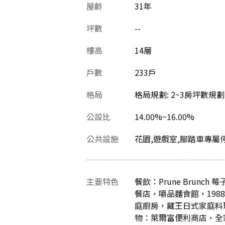
屋齡
31
年
坪數
--
樓高
14層
戶數
233戶
格局
格局規劃: 2~3房坪數規劃: 
公設比
14.00%~16.00%
公共設施
花園,遊戲室,腳踏車專屬
主要特色
餐飲：Prune Bru
餐店，嚼品麵食館，1988
庭廚房，藏王日式家庭料理
物：萊爾富便利商店，全家