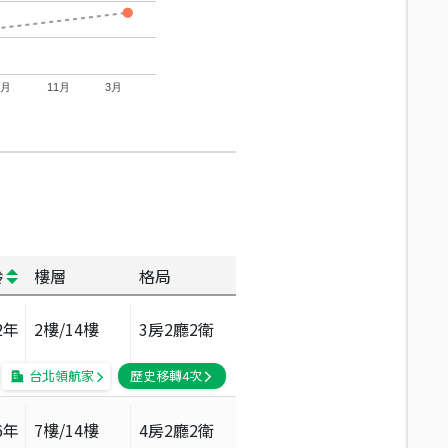
7月
11月
3月
齡
樓層
格局
2
年
2
樓/
14
樓
3房2廳2衛
台北領航家
歷史移轉
4
次
6
年
7
樓/
14
樓
4房2廳2衛