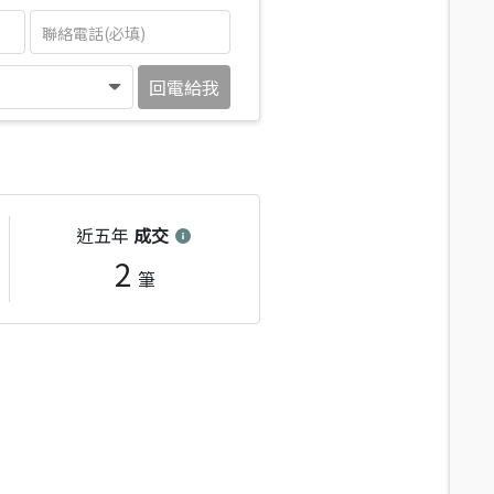
回電給我
近五年
成交
2
筆