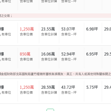
有車位
含車位價
含車位計算
含車位
--
坪
間之交易；
大樓
1,250
萬
23.55
萬
53.07
坪
6.98
坪
29.
有車位
含車位價
含車位計算
含車位
--
坪
大樓
850
萬
16.06
萬
52.94
坪
6.95
坪
29.
有車位
含車位價
含車位計算
含車位
--
坪
價金經財政部北區國稅局蘆竹稽徵所審核無誤親友、員工、共有人或其他特殊關係間之
大樓
1,250
萬
28.59
萬
43.72
坪
5.75
坪
29.
有車位
含車位價
含車位計算
含車位
--
坪