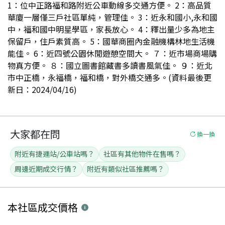
1：位中正路福和路附近公車動線多交通方便。 2：高品質
華廈一層僅三戶社區單純，管理佳。 3：近永和國小,永和國
中，福和國中明星學區，家長放心。 4：釋出量少多為地主
保留戶，住戶素質高。 5：國華商圈內金融機構林地生活機
能佳。 6：近四號公園休閒遊憩空間大。 ７：近市場商場購
物真方便。 ８：國立圖書館藏書多讀書風氣佳。 ９：近北
市中正橋，永福橋，福和橋，對外橋交通多。(資料最後更
新日：2024/04/16)
大家都在問
換一換
附近有捷運站/公車站嗎？
社區有其他物件在售嗎？
周邊近期成交行情？
附近有類似社區推薦嗎？
本社區
成交價格