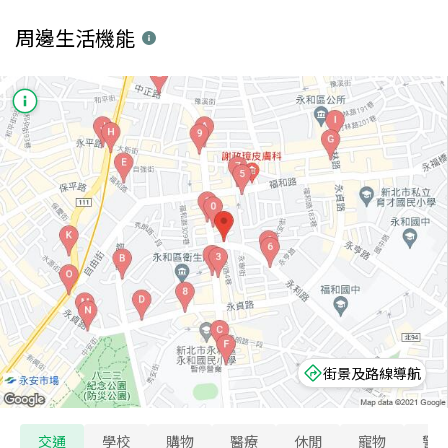
周邊生活機能
街景及路線導航
交通
學校
購物
醫療
休閒
寵物
警