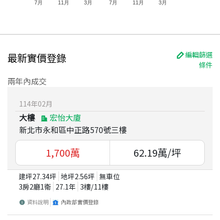
7月
11月
3月
7月
11月
3月
編輯篩選
最新實價登錄
條件
兩年內成交
114
年
02
月
大樓
宏怡大廈
新北市永和區中正路570號三樓
1,700
萬
62.19
萬/坪
建坪
27.34
坪
地坪
2.56
坪
無車位
3房2廳1衛
27.1
年
3
樓/
11
樓
資料說明
內政部實價登錄