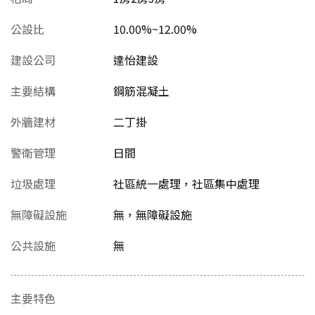
公設比
10.00%~12.00%
建設公司
達怡建設
主要結構
鋼筋混凝土
外牆建材
二丁掛
警衛管理
日間
垃圾處理
社區統一處理，社區集中處理
無障礙設施
無，無障礙設施
公共設施
無
主要特色