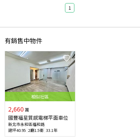
1
有銷售中物件
相似
社區
2,660
萬
國豐福星質感電梯平面車位
新北市永和區福和路
建坪
40.95
2廳1.5衛
33.1年