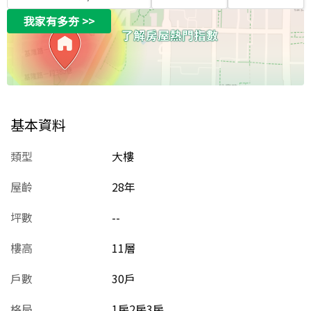
我家有多夯
>>
基本資料
類型
大樓
屋齡
28
年
坪數
--
樓高
11層
戶數
30戶
格局
1房2房3房