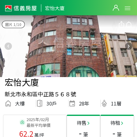
宏怡大廈
圖片 1/10
宏怡大廈
新北市永和區中正路５６８號
大樓
30戶
28
年
11層
2025年/02月
待售
待租
最新平均單價
-
-
62.2
筆
筆
萬/坪