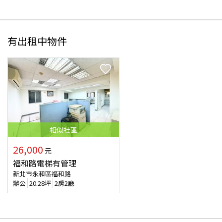
有出租中物件
相似
社區
26,000
元
福和路電梯有管理
新北市永和區福和路
辦公
20.28
坪
2房2廳