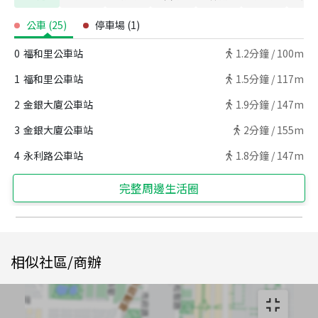
公車
(
25
)
停車場
(
1
)
0
福和里公車站
1.2
分鐘 /
100m
1
福和里公車站
1.5
分鐘 /
117m
2
金銀大廈公車站
1.9
分鐘 /
147m
3
金銀大廈公車站
2
分鐘 /
155m
4
永利路公車站
1.8
分鐘 /
147m
完整周邊生活圈
相似社區/商辦