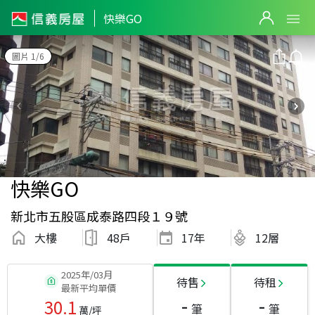
快樂GO
圖片 1/6
快樂GO
新北市五股區成泰路四段１９號
大樓
48戶
17
年
12層
2025年/03月
待售
待租
最新平均單價
-
-
30.1
筆
筆
萬/坪