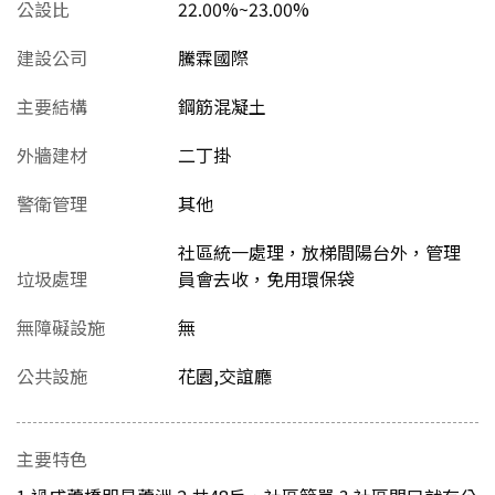
公設比
22.00%~23.00%
建設公司
騰霖國際
主要結構
鋼筋混凝土
外牆建材
二丁掛
警衛管理
其他
社區統一處理，放梯間陽台外，管理
垃圾處理
員會去收，免用環保袋
無障礙設施
無
公共設施
花園,交誼廳
主要特色