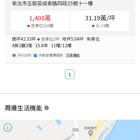
新北市五股區成泰路四段25號十一樓
1,408
萬
31.19
萬/坪
含車位
150
萬
31.19
萬
建坪
42.33
坪
地坪
5.04
坪
有車位
含車位
2
坪
4房2廳2衛
15.8
年
11
樓/
12
樓
資料說明
內政部實價登錄
交易備註
1
周邊生活機能