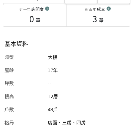
詢問度
成交
近一年
近五年
0
3
筆
筆
基本資料
類型
大樓
屋齡
17
年
坪數
--
樓高
12層
戶數
48戶
格局
店面、三房、四房