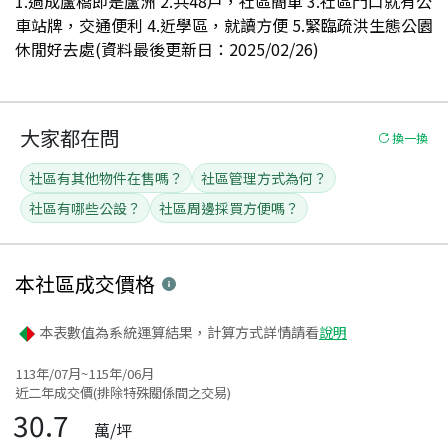
1.過成蘆橋即是蘆洲 2.共48戶，社區簡單 3.社區門口就有公
車站牌，交通便利 4.近學區，就讀方便 5.緊臨疏洪生態公園
休閒好去處(資料最後更新日：2025/02/26)
大家都在問
換一換
社區有其他物件在售嗎？
社區管理方式為何？
社區有哪些公設？
社區周邊採買方便嗎？
本社區
成交價格
本表數值為系統運算結果，計算方式詳情請看
說明
113年/07月~115年/06月
近二年成交價(排除特殊關係間之交易)
30.7
萬/坪