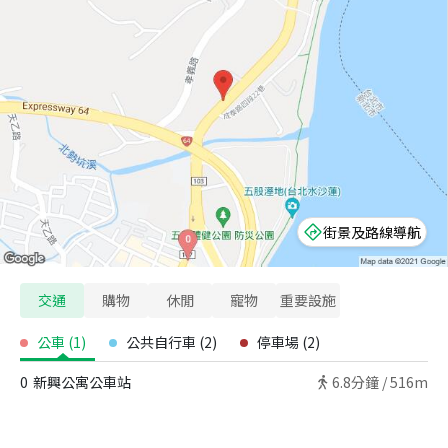
街景及路線導航
交通
購物
休閒
寵物
重要設施
公車
(
1
)
公共自行車
(
2
)
停車場
(
2
)
0
新興公寓公車站
6.8
分鐘 /
516m