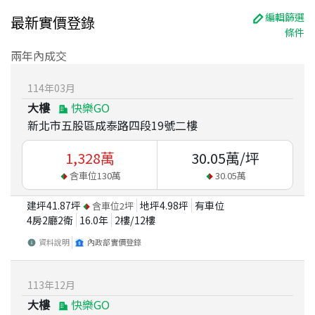
編輯篩選
最新實價登錄
條件
兩年內成交
114
年
03
月
大樓
快樂GO
新北市五股區成泰路四段19號二樓
1,328
萬
30.05
萬/坪
含車位
130
萬
30.05
萬
建坪
41.87
坪
地坪
4.98
坪
有車位
含車位
2
坪
4房2廳2衛
16.0
年
2
樓/
12
樓
資料說明
內政部實價登錄
113
年
12
月
大樓
快樂GO