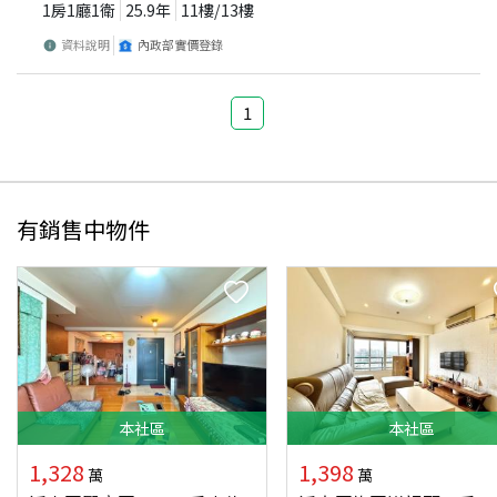
1房1廳1衛
25.9
年
11
樓/
13
樓
資料說明
內政部實價登錄
1
有銷售中物件
本
社區
本
社區
1,328
1,398
萬
萬