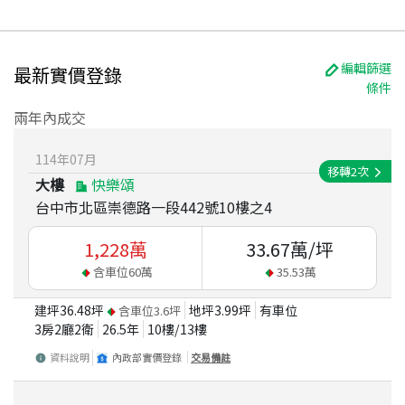
編輯篩選
最新實價登錄
條件
兩年內成交
114
年
07
月
移轉
2
次
大樓
快樂頌
台中市北區崇德路一段442號10樓之4
1,228
萬
33.67
萬/坪
含車位
60
萬
35.53
萬
建坪
36.48
坪
地坪
3.99
坪
有車位
含車位
3.6
坪
3房2廳2衛
26.5
年
10
樓/
13
樓
資料說明
內政部實價登錄
交易備註