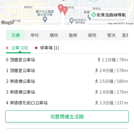
街景及路線導航
交通
學校
購物
醫療
寵物
警消
重要
公車
(
18
)
停車場
(
1
)
0
頂厝里公車站
1.1
分鐘 /
78m
1
頂厝里公車站
2.4
分鐘 /
178m
2
崇德橋公車站
2.5
分鐘 /
180m
3
崇德橋公車站
2.4
分鐘 /
179m
4
崇德德化街口公車站
3.3
分鐘 /
237m
完整周邊生活圈