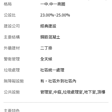
格局
一中.中一商圈
公設比
23.00%~25.00%
建設公司
經典建設
主要結構
鋼筋混凝土
外牆建材
二丁掛
警衛管理
全天候
垃圾處理
社區統一處理
無障礙設施
有，社區外到社區內
公共設施
管理室,中庭,垃圾處理室,地下室,頂樓
主要特色