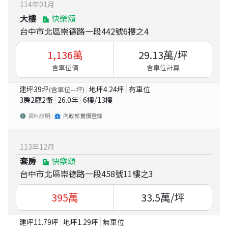
114
年
01
月
大樓
快樂頌
台中市北區崇德路一段442號6樓之4
1,136
萬
29.13
萬/坪
含車位價
含車位計算
建坪
39
坪
地坪
4.24
坪
有車位
(含車位
--
坪)
3房2廳2衛
26.0
年
6
樓/
13
樓
資料說明
內政部實價登錄
113
年
12
月
套房
快樂頌
台中市北區崇德路一段458號11樓之3
395
萬
33.5
萬/坪
建坪
11.79
坪
地坪
1.29
坪
無車位