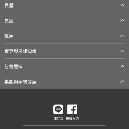
買屋
賣屋
租屋
實登與房訊知識
信義居家
集團與永續發展
加好友
追蹤我們