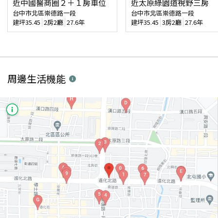
近中國醫商圈２＋１房車位
近太原綠園道視野三房
台中市北區崇德路一段
台中市北區崇德路一段
建坪
35.45
2房2廳
27.6年
建坪
35.45
3房2廳
27.6年
周邊生活機能