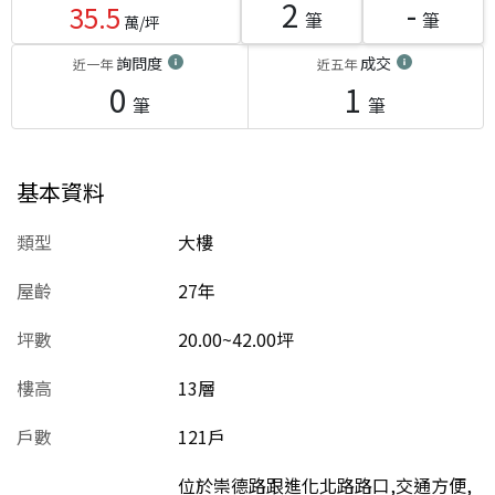
2
-
35.5
筆
筆
萬/坪
詢問度
成交
近一年
近五年
0
1
筆
筆
基本資料
類型
大樓
屋齡
27
年
坪數
20.00~42.00坪
樓高
13層
戶數
121戶
位於崇德路跟進化北路路口,交通方便,