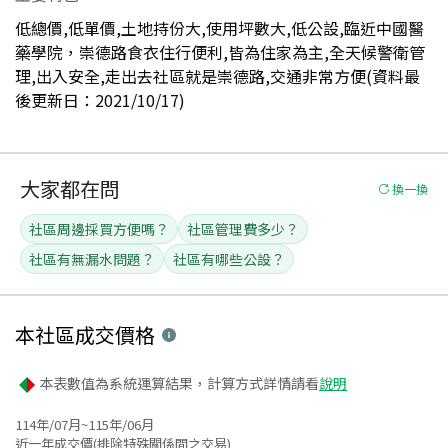
低總價,低單價,土地持份大,使用坪數大,低公設,臨近中國醫
藥學院，崇德路食衣住行便利,皆為住家為主,全天候警衛管
理,出入安全,走出去社區就是崇德路,交通非常方便(資料最
後更新日：2021/10/17)
大家都在問
換一換
社區周邊採買方便嗎？
社區管理費多少？
社區有無漏水問題？
社區有哪些公設？
本社區
成交價格
本表數值為系統運算結果，計算方式詳情請看
說明
114年/07月~115年/06月
近一年成交價(排除特殊關係間之交易)