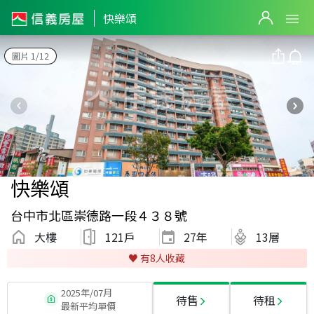
快樂頌
圖片 1/12
快樂頌
台中市北區崇德路一段４３８號
大樓
121戶
27
年
13層
♥️ 有
8
人收藏
2025年/07月
待售
待租
最新平均單價