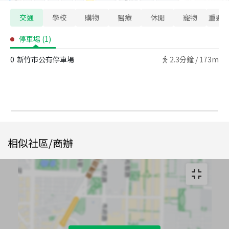
交通
學校
購物
醫療
休閒
寵物
重要
停車場
(
1
)
0
新竹市公有停車場
2.3
分鐘 /
173m
相似社區/商辦