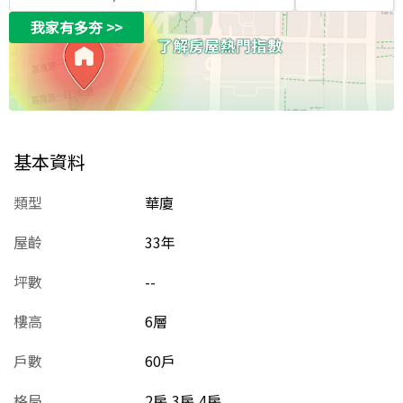
我家有多夯
>>
基本資料
類型
華廈
屋齡
33
年
坪數
--
樓高
6層
戶數
60戶
格局
2房,3房,4房