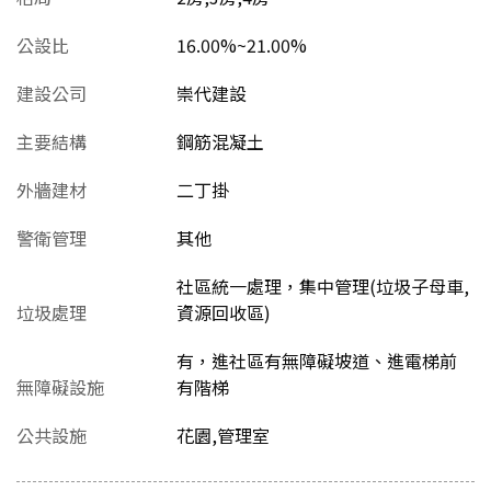
公設比
16.00%~21.00%
建設公司
崇代建設
主要結構
鋼筋混凝土
外牆建材
二丁掛
警衛管理
其他
社區統一處理，集中管理(垃圾子母車,
垃圾處理
資源回收區)
有，進社區有無障礙坡道、進電梯前
無障礙設施
有階梯
公共設施
花園,管理室