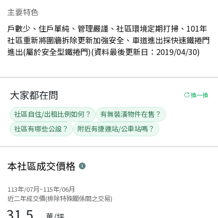
主要特色
戶數少、住戶單純、管理嚴謹、社區環境定期打掃、101年
社區重新將圍牆拆除更新加強安全、車道進出採快速鐵捲門
進出(屬於安全型鐵捲門)(資料最後更新日：2019/04/30)
大家都在問
換一換
社區自住/出租比例如何？
有無裝潢物件在售？
社區有哪些公設？
附近有捷運站/公車站嗎？
本社區
成交價格
113年/07月~115年/06月
近二年成交價(排除特殊關係間之交易)
31.5
萬/坪