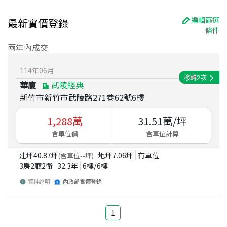
編輯篩選
最新實價登錄
條件
兩年內成交
114
年
06
月
移轉
2
次
華廈
武陵經典
新竹市新竹市武陵路271巷62號6樓
1,288
萬
31.51
萬/坪
含車位價
含車位計算
建坪
40.87
坪
地坪
7.06
坪
有車位
(含車位
--
坪)
3房2廳2衛
32.3
年
6
樓/
6
樓
資料說明
內政部實價登錄
1