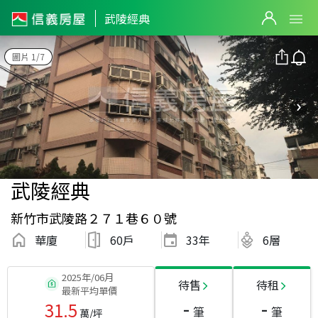
武陵經典
圖片 1/7
武陵經典
新竹市武陵路２７１巷６０號
華廈
60戶
33
年
6層
2025年/06月
待售
待租
最新平均單價
-
-
31.5
筆
筆
萬/坪