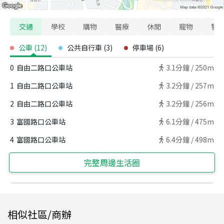
交通
學校
購物
醫療
休閒
寵物
警
公車
(
12
)
公共自行車
(
3
)
停車場
(
6
)
0
自由二路口公車站
3.1
分鐘 /
250m
1
自由二路口公車站
3.2
分鐘 /
257m
2
自由二路口公車站
3.2
分鐘 /
256m
3
富國路口公車站
6.1
分鐘 /
475m
4
富國路口公車站
6.4
分鐘 /
498m
完整周邊生活圈
相似社區/商辦