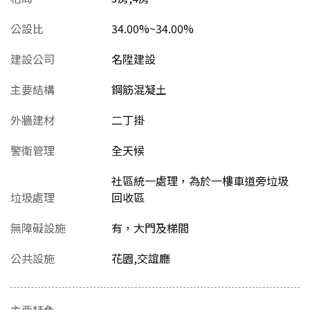
公設比
34.00%~34.00%
建設公司
名陞建設
主要結構
鋼筋混凝土
外牆建材
二丁掛
警衛管理
全天候
社區統一處理，為於一樓車道旁垃圾
垃圾處理
回收區
無障礙設施
有，大門及梯間
公共設施
花園,交誼廳
主要特色