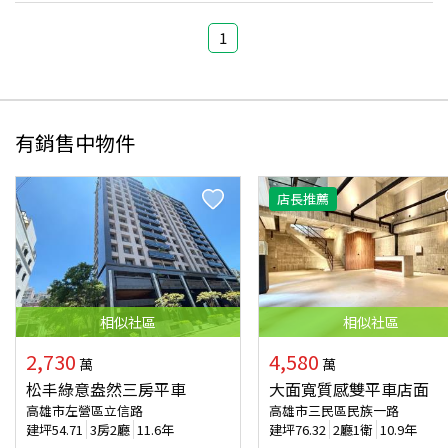
1
有銷售中物件
店長推薦
相似
社區
相似
社區
2,730
4,580
萬
萬
松丰綠意盎然三房平車
大面寬質感雙平車店面
高雄市左營區立信路
高雄市三民區民族一路
建坪
54.71
3房2廳
11.6年
建坪
76.32
2廳1衛
10.9年