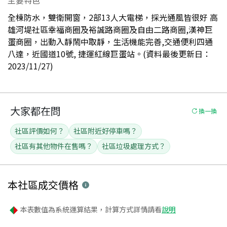
全棟防水，雙衛開窗，2部13人大電梯，採光通風皆很好 高
雄河堤社區幸福商圈及裕誠路商圈及自由二路商圈,漢神巨
蛋商圈，出動入靜鬧中取靜，生活機能完善,交通便利四通
八達，近國道10號, 捷運紅線巨蛋站。(資料最後更新日：
2023/11/27)
大家都在問
換一換
社區評價如何？
社區附近好停車嗎？
社區有其他物件在售嗎？
社區垃圾處理方式？
本社區
成交價格
本表數值為系統運算結果，計算方式詳情請看
說明