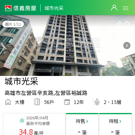
城市光采
圖片 1/11
城市光采
高雄市左營區辛亥路,左營區裕誠路
大樓
56戶
12
年
2、15層
2026年/04月
待售
待租
最新平均單價
-
-
34.8
筆
筆
萬/坪