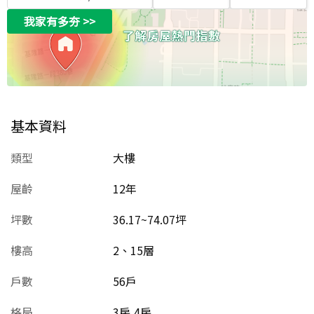
我家有多夯
>>
基本資料
類型
大樓
屋齡
12
年
坪數
36.17~74.07坪
樓高
2、15層
戶數
56戶
格局
3房,4房