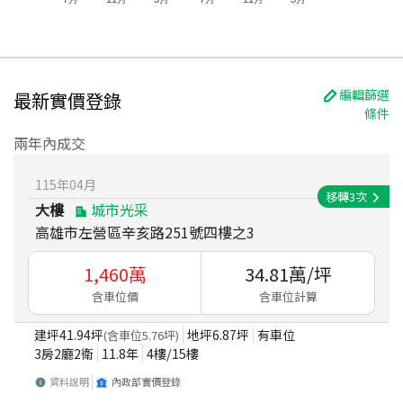
編輯篩選
最新實價登錄
條件
兩年內成交
115
年
04
月
移轉
3
次
大樓
城市光采
高雄市左營區辛亥路251號四樓之3
1,460
萬
34.81
萬/坪
含車位價
含車位計算
建坪
41.94
坪
地坪
6.87
坪
有車位
(含車位
5.76
坪)
3房2廳2衛
11.8
年
4
樓/
15
樓
資料說明
內政部實價登錄