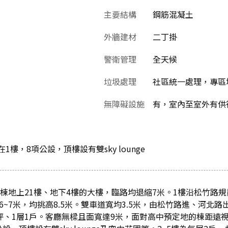
主要結構
鋼筋混凝土
外牆建材
二丁掛
警衛管理
全天候
垃圾處理
社區統一處理，專區
無障礙設施
有，室內至室外有供
1樓，8項公設，頂樓設有雙sky lounge
2棟地上21樓、地下4樓的大樓，臨路均退縮7米。1樓沿松竹路
6~7米，均挑高8.5米。雙車道寬均3.5米，由松竹路進、河北
8坪、1層1戶。客廳無樑且面寬達9米，面對高中預定地的棟距遠