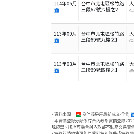
114
年
05
月
台中市北屯區松竹路
三段67號六樓之2
113
年
09
月
台中市北屯區松竹路
三段69號九樓之1
113
年
08
月
台中市北屯區松竹路
三段69號四樓之1
- 資料來源：
為信義房屋最新成交行情;
- 本實價登錄分類係綜合內政部實價登錄2
現類型、順序可能會與內政部不動產交易實
- 特殊行情物件可能為受到特別條件或特殊