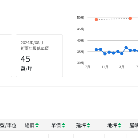
50萬
45萬
40萬
2024年/08月
近兩年最低單價
35萬
45
30萬
萬/坪
7月
11月
3月
型/車位
總價
單價
建坪
地坪
屋