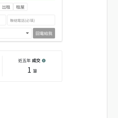
出租
租屋
回電給我
近五年
成交
1
筆