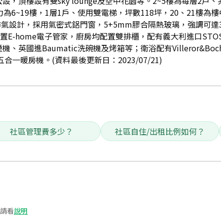
，頂樓設有雙sky lounge及空中花園等。2~5樓為每層2戶
為6~19樓，1層1戶、使用雙電梯，坪數118坪，20、21樓為樓
排氣設計，採用氣密式鋁門窗，5+5mm膠合隔熱玻璃，強調可達
置E-home電子管家，廚房均配置雙排櫃，配有義大利進口STO
油煙機、英國進Baumatic洗碗機及烤箱等；衛浴配有Villeror&B
合一暖房機。(資料最後更新日：2023/07/21)
社區管理費多少？
社區自住/出租比例如何？
請看
說明