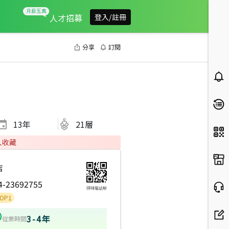
人才招募
登入/註冊
分享
訂閱
13
年
21層
人收藏
店
4-23692755
掃碼電話聊
3-4年
從業時間