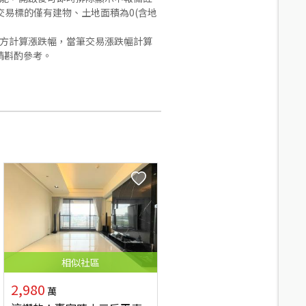
易標的僅有建物、土地面積為0(含地
合方計算漲跌幅，當筆交易漲跌幅計算
請斟酌參考。
相似
社區
2,980
萬