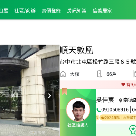
租屋
社區/商辦
實價登錄
房訊知識
信義居家
順天敦凰
台中市北屯區松竹路三段６５號
大樓
66戶
♥️ 有
9
吳佳宸
崇德
0910508916
0
2024年11月區業績TOP2
2024年8月區業績TOP3
2024年5月區業績TOP1
社區維護人