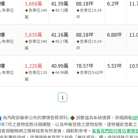
大樓
3,668
萬
41.59
萬
88.18
坪
6.2
坪
11.
有車位
含車位
240
49.72
萬
含車位
19.24
萬
坪
大樓
3,630
萬
41.16
萬
88.18
坪
6.88
坪
11.
有車位
含車位
240
49.17
萬
含車位
19.24
萬
坪
大樓
3,220
萬
40.99
萬
78.57
坪
5.53
坪
10.
有車位
含車位
120
44.96
萬
含車位
9.62
坪
萬
1
為內政部最新公布的實價登錄資料;
該數值為系統運算，詳細請看
說
020年7月之建物型態分類調整，以及申報登錄之建物型態、建物權狀登載
價查詢服務網之搜尋結果有所差異，請斟酌參考。
看看我們如何推估實價
關係影響所造成，詳情請參考頁面之粉色「備註資訊」欄。排除特殊交易