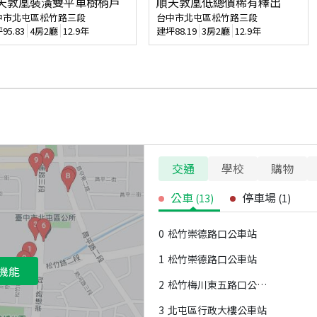
天敦凰裝潢雙平車樹梢戶
順天敦凰低總價稀有釋出
中市北屯區松竹路三段
台中市北屯區松竹路三段
坪
95.83
4房2廳
12.9年
建坪
88.19
3房2廳
12.9年
交通
學校
購物
公車
停車場
(
13
)
(
1
)
0
松竹崇德路口公車站
1
松竹崇德路口公車站
機能
2
松竹梅川東五路口公車站
3
北屯區行政大樓公車站