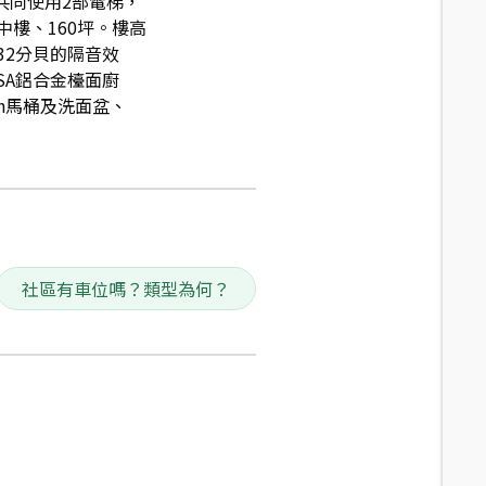
、共同使用2部電梯，
中樓、160坪。樓高
32分貝的隔音效
SA鋁合金檯面廚
och馬桶及洗面盆、
社區有車位嗎？類型為何？