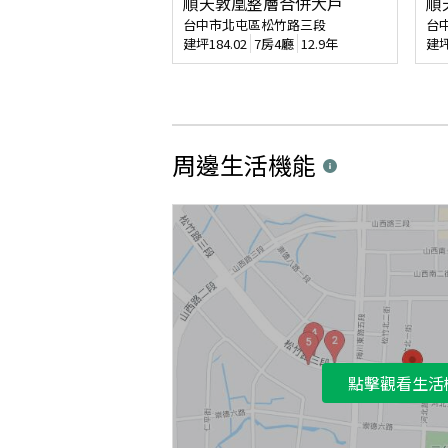
順天敦凰整層合併大戶
順
台中市北屯區松竹路三段
台
建坪
184.02
7房4廳
12.9年
建
周邊生活機能
點擊觀看生活