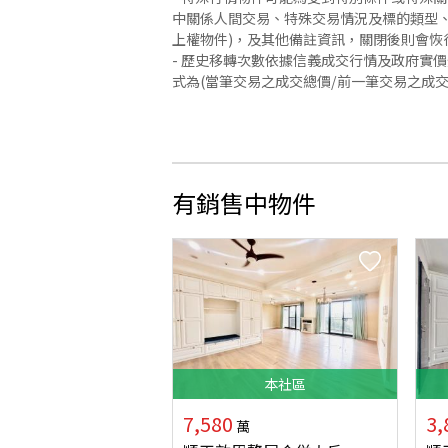
中關係人間交易、特殊交易情況及標的類型、
上權物件)，及其他備註資訊，關閉後則會恢
- 歷史移轉次數依據信義成交行情及政府實
式為(當筆交易之成交總價/前一筆交易之成
有銷售中物件
本
社區
7,580
3,
萬