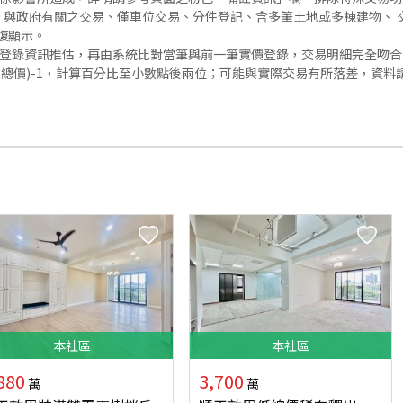
與政府有關之交易、僅車位交易、分件登記、含多筆土地或多棟建物、 交
復顯示。
價登錄資訊推估，再由系統比對當筆與前一筆實價登錄，交易明細完全吻
交總價)-1，計算百分比至小數點後兩位；可能與實際交易有所落差，資料
本
社區
本
社區
880
3,700
萬
萬