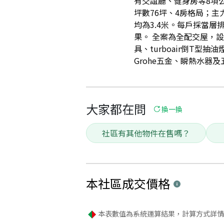
有交誼廳、健身房等8項公設
坪數76坪、4房格局；主力
均為3.4米。每戶採當層
果。 全案為全配交屋，設
具、turboair倒T型抽
Grohe五金、瞬熱水器及五
大家都在問
換一換
社區有其他物件在售嗎？
本社區
成交價格
本表數值為系統運算結果，計算方式詳情