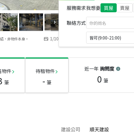
服務需求
我想要
買屋
賣屋
聯絡方式
皆可(9:00-21:00)
1
/
10
紹，非物件本身。
近一年
詢問度
售物件
待租物件
0
3
-
筆
筆
筆
建設公司
順天建設