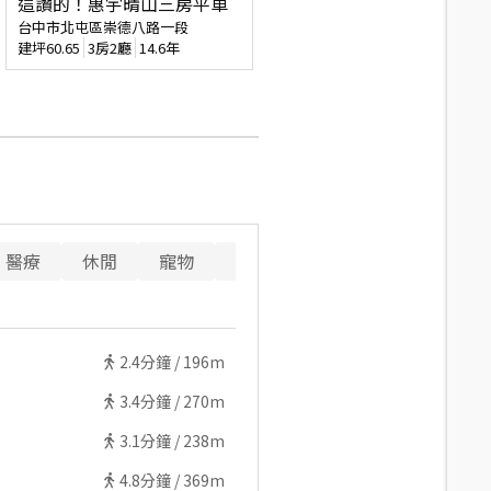
這讚的！惠宇晴山三房平車
台中市北屯區崇德八路一段
建坪
60.65
3房2廳
14.6年
醫療
休閒
寵物
警消
重要設施
2.4
分鐘 /
196m
3.4
分鐘 /
270m
3.1
分鐘 /
238m
4.8
分鐘 /
369m