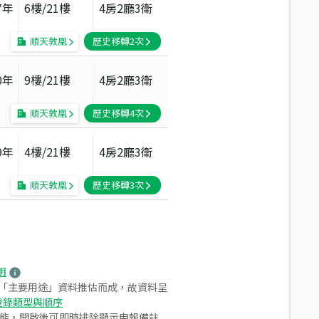
7
年
6
樓/
21
樓
4房2廳3衛
順天敦凰
歷史移轉
2
次
0
年
9
樓/
21
樓
4房2廳3衛
順天敦凰
歷史移轉
4
次
9
年
4
樓/
21
樓
4房2廳3衛
順天敦凰
歷史移轉
3
次
明
之「主要用途」資料推估而成，故資料呈
登錄類型與順序
功能，開啟後可即時排除顯示申報備註