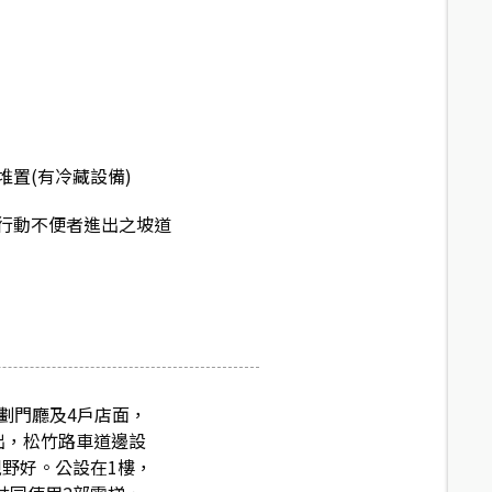
堆置(有冷藏設備)
行動不便者進出之坡道
規劃門廳及4戶店面，
路出，松竹路車道邊設
視野好。公設在1樓，