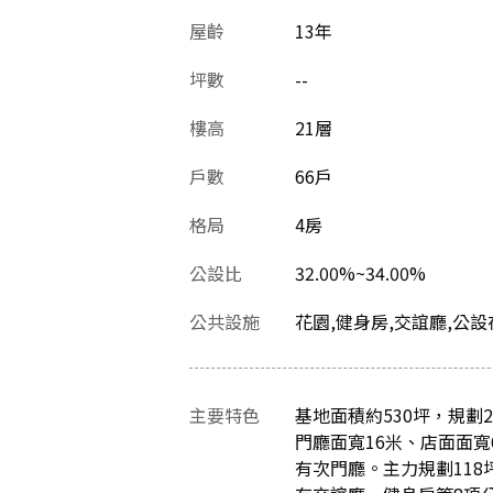
屋齡
13
年
坪數
--
樓高
21層
戶數
66戶
格局
4房
公設比
32.00%~34.00%
公共設施
花園,健身房,交誼廳,公設在
主要特色
基地面積約530坪，規劃
門廳面寬16米、店面面寬
有次門廳。主力規劃11