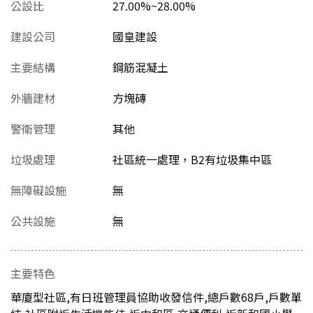
公設比
27.00%~28.00%
建設公司
國皇建設
主要結構
鋼筋混凝土
外牆建材
方塊磚
警衛管理
其他
垃圾處理
社區統一處理，B2有垃圾集中區
無障礙設施
無
公共設施
無
主要特色
華廈型社區,有日班管理員協助收發信件,總戶數68戶,戶數單