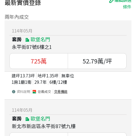
編輯篩選
最新實價登錄
條件
兩年內成交
114
年
05
月
套房
歐堡名門
永平街87號6樓之1
725
萬
52.79
萬/坪
建坪
13.73
坪
地坪
1.35
坪
無車位
1房1廳1衛
29.7
年
6
樓/
12
樓
資料說明
信義成交
交易備註
114
年
05
月
套房
歐堡名門
新北市新店區永平街87號九樓