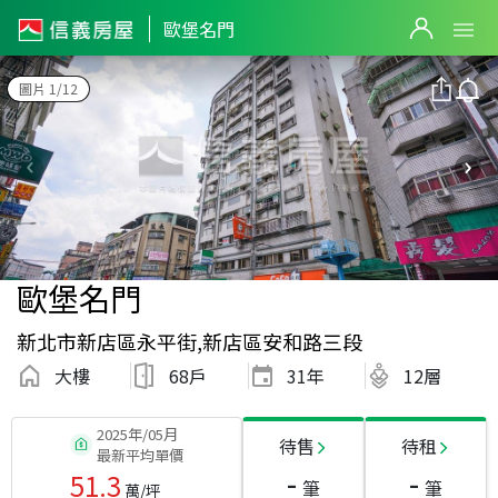
歐堡名門
圖片 1/12
歐堡名門
新北市新店區永平街,新店區安和路三段
大樓
68戶
31
年
12層
2025年/05月
待售
待租
最新平均單價
-
-
51.3
筆
筆
萬/坪