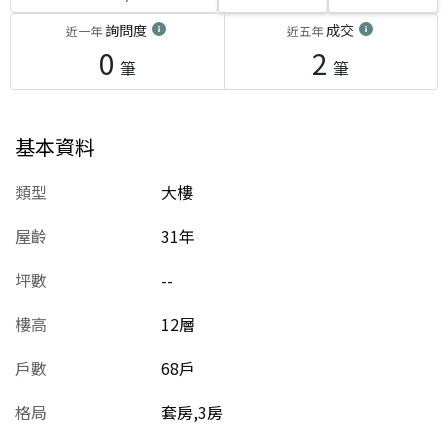
詢問度
成交
近一年
近五年
0
2
筆
筆
基本資料
類型
大樓
屋齡
31
年
坪數
--
樓高
12層
戶數
68戶
格局
套房,3房