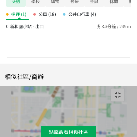
交通
學校
購物
醫療
金融
休閒
寵
捷運
(
1
)
公車
(
18
)
公共自行車
(
4
)
0
新和國小站 - 出口
3.3
分鐘 /
239m
相似社區/商辦
點擊觀看相似社區