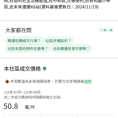
純,社區附近生活機能佳,近中和區,交通便利,近新和國小學
區,近未來捷運K8站(資料最後更新日：2024/11/19)
大家都在問
換一換
周邊近期成交行情？
社區評價如何？
社區有其他物件在售嗎？
社區周邊採買方便嗎？
本社區
成交價格
本表數值為系統運算結果，計算方式詳情請看
說明
113年/07月~115年/06月
近二年成交價(排除特殊關係間之交易)
50.8
萬/坪