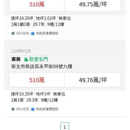
510
萬
49.75
萬/坪
建坪
10.25
坪
地坪
1.01
坪
無車位
1房1廳1衛
29.7
年
9
樓/
12
樓
資料說明
內政部實價登錄
114
年
01
月
套房
歐堡名門
新北市新店區永平街89號九樓
510
萬
49.76
萬/坪
建坪
10.25
坪
地坪
1
坪
無車位
1房1衛
29.3
年
9
樓/
12
樓
資料說明
內政部實價登錄
1