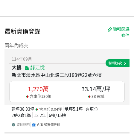
編輯篩選
最新實價登錄
條件
兩年內成交
114
年
09
月
移轉
3
次
大樓
靜江悅
新北市淡水區中山北路二段188巷22號六樓
1,270
萬
33.14
萬/坪
含車位
130
萬
38.93
萬
建坪
38.33
坪
地坪
5.1
坪
有車位
含車位
9.04
坪
2房2廳1衛
12.2
年
6
樓/
15
樓
資料說明
內政部實價登錄