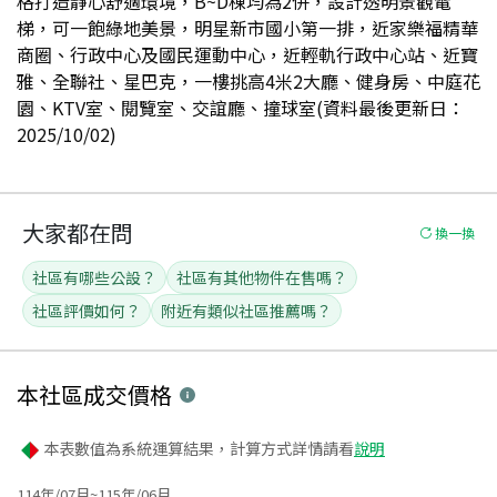
格打造靜心舒適環境，B~D棟均為2併，設計透明景觀電
梯，可一飽綠地美景，明星新市國小第一排，近家樂福精華
商圈、行政中心及國民運動中心，近輕軌行政中心站、近寶
雅、全聯社、星巴克，一樓挑高4米2大廳、健身房、中庭花
園、KTV室、閱覽室、交誼廳、撞球室(資料最後更新日：
2025/10/02)
大家都在問
換一換
社區有哪些公設？
社區有其他物件在售嗎？
社區評價如何？
附近有類似社區推薦嗎？
本社區
成交價格
本表數值為系統運算結果，計算方式詳情請看
說明
114年/07月~115年/06月