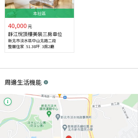
本
社區
40,000
元
靜江悅頂樓美裝三房車位
新北市淡水區中山北路二段
整層住家
51.38
坪
3房2廳
周邊生活機能