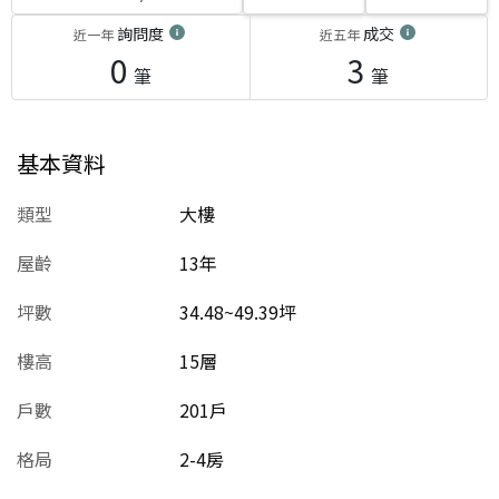
詢問度
成交
近一年
近五年
0
3
筆
筆
基本資料
類型
大樓
屋齡
13
年
坪數
34.48~49.39坪
樓高
15層
戶數
201戶
格局
2-4房