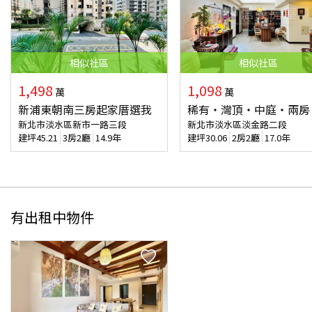
相似
社區
相似
社區
1,498
1,098
萬
萬
新浦東朝南三房起家厝選我
稀有‧灣頂‧中庭‧兩房
新北市淡水區新市一路三段
新北市淡水區淡金路二段
建坪
45.21
3房2廳
14.9年
建坪
30.06
2房2廳
17.0年
有出租中物件