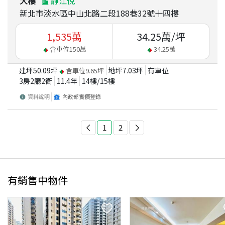
大樓
靜江悅
新北市淡水區中山北路二段188巷32號十四樓
1,535
萬
34.25
萬/坪
含車位
150
萬
34.25
萬
建坪
50.09
坪
地坪
7.03
坪
有車位
含車位
9.65
坪
3房2廳2衛
11.4
年
14
樓/
15
樓
資料說明
內政部實價登錄
1
2
有銷售中物件