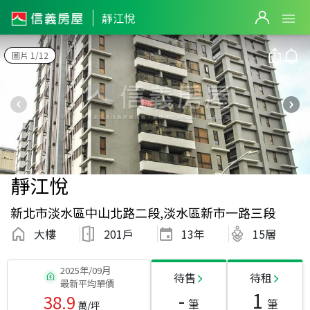
靜江悅
圖片 1/12
靜江悅
新北市淡水區中山北路二段,淡水區新市一路三段
大樓
201戶
13
年
15層
2025年/09月
待售
待租
最新平均單價
-
1
38.9
筆
筆
萬/坪