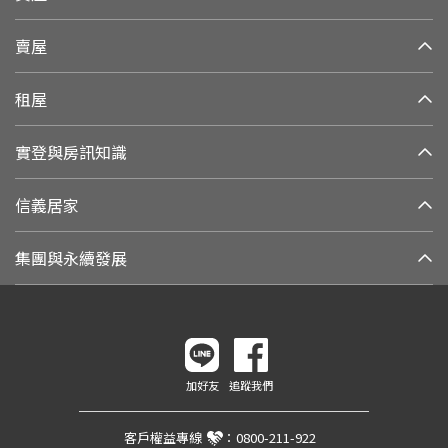
賣屋
租屋
實登與房訊知識
信義居家
集團與永續發展
加好友
追蹤我們
客戶權益專線
：
0800-211-922