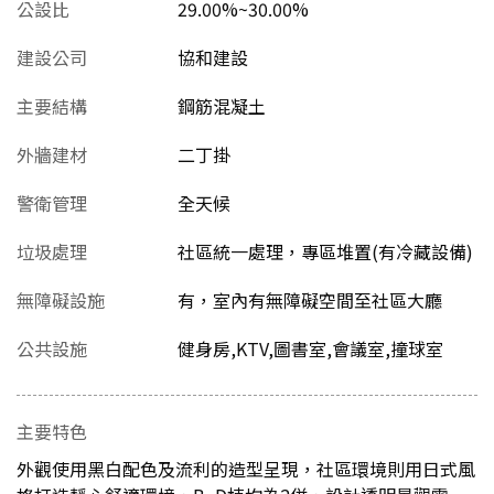
公設比
29.00%~30.00%
建設公司
協和建設
主要結構
鋼筋混凝土
外牆建材
二丁掛
警衛管理
全天候
垃圾處理
社區統一處理，專區堆置(有冷藏設備)
無障礙設施
有，室內有無障礙空間至社區大廳
公共設施
健身房,KTV,圖書室,會議室,撞球室
主要特色
外觀使用黑白配色及流利的造型呈現，社區環境則用日式風