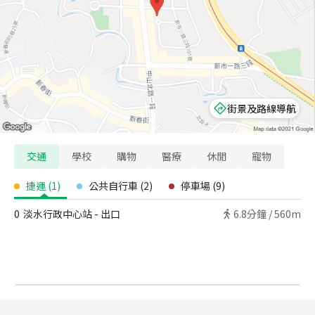
街景及路線導航
交通
學校
購物
醫療
休閒
寵物
捷運
(
1
)
公共自行車
(
2
)
停車場
(
9
)
0
淡水行政中心站 - 出口
6.8
分鐘 /
560m