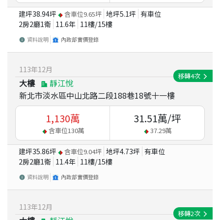
建坪
38.94
坪
地坪
5.1
坪
有車位
含車位
9.65
坪
2房2廳1衛
11.6
年
11
樓/
15
樓
資料說明
內政部實價登錄
113
年
12
月
移轉
4
次
大樓
靜江悅
新北市淡水區中山北路二段188巷18號十一樓
1,130
萬
31.51
萬/坪
含車位
130
萬
37.29
萬
建坪
35.86
坪
地坪
4.73
坪
有車位
含車位
9.04
坪
2房2廳1衛
11.4
年
11
樓/
15
樓
資料說明
內政部實價登錄
113
年
12
月
移轉
2
次