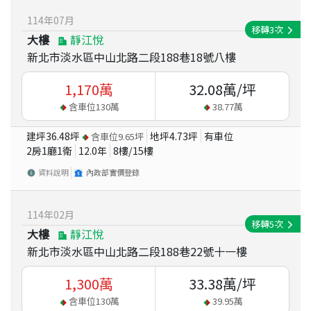
114
年
07
月
移轉
3
次
大樓
靜江悅
新北市淡水區中山北路二段188巷18號八樓
1,170
萬
32.08
萬/坪
含車位
130
萬
38.77
萬
建坪
36.48
坪
地坪
4.73
坪
有車位
含車位
9.65
坪
2房1廳1衛
12.0
年
8
樓/
15
樓
資料說明
內政部實價登錄
114
年
02
月
移轉
5
次
大樓
靜江悅
新北市淡水區中山北路二段188巷22號十一樓
1,300
萬
33.38
萬/坪
含車位
130
萬
39.95
萬