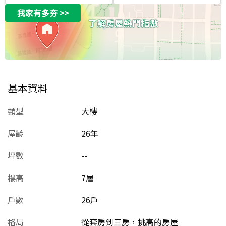
我家有多夯
>>
基本資料
類型
大樓
屋齡
26
年
坪數
--
樓高
7層
戶數
26戶
格局
從套房到三房，挑高的房屋