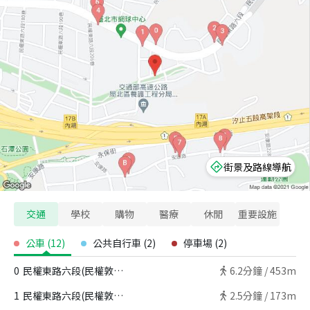
街景及路線導航
交通
學校
購物
醫療
休閒
重要設施
公車
(
12
)
公共自行車
(
2
)
停車場
(
2
)
0
民權東路六段(民權敦品)公車站
6.2
分鐘 /
453m
1
民權東路六段(民權敦品)公車站
2.5
分鐘 /
173m