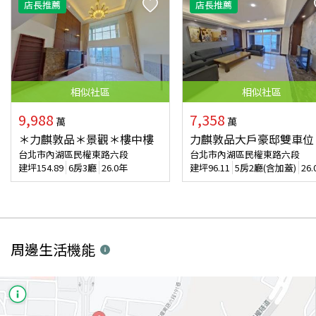
店長推薦
店長推薦
相似
社區
相似
社區
9,988
7,358
萬
萬
＊力麒敦品＊景觀＊樓中樓
力麒敦品大戶豪邸雙車位
台北市內湖區民權東路六段
台北市內湖區民權東路六段
建坪
154.89
6房3廳
26.0年
建坪
96.11
5房2廳(含加蓋)
26
周邊生活機能