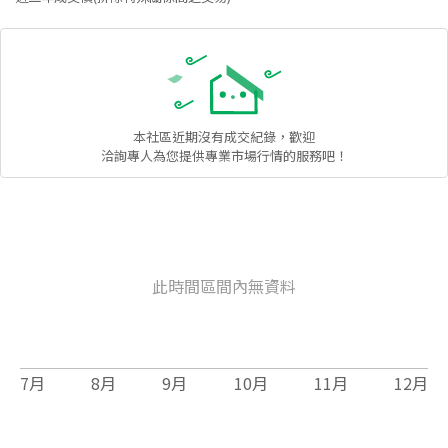
本社區
近期沒有成交紀錄，歡迎
洽詢專人為您提供專業市場行情的服務吧！
此時間區間內無資料
7
月
8
月
9
月
10
月
11
月
12
月