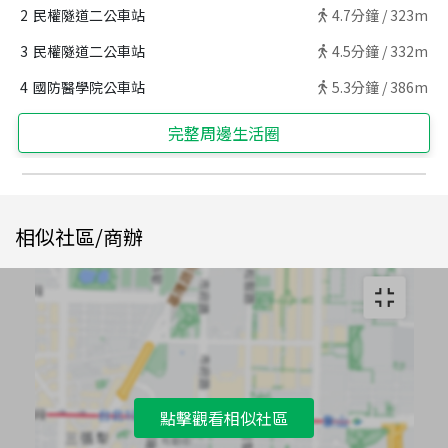
2
民權隧道二公車站
4.7
分鐘 /
323m
3
民權隧道二公車站
4.5
分鐘 /
332m
4
國防醫學院公車站
5.3
分鐘 /
386m
完整周邊生活圈
相似社區/商辦
點擊觀看相似社區