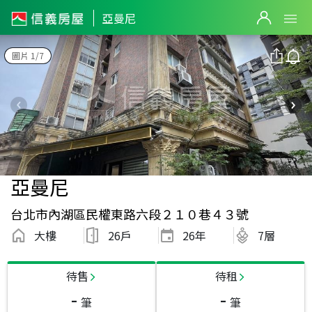
亞曼尼
圖片 1/7
亞曼尼
台北市內湖區民權東路六段２１０巷４３號
大樓
26戶
26
年
7層
待售
待租
-
-
筆
筆