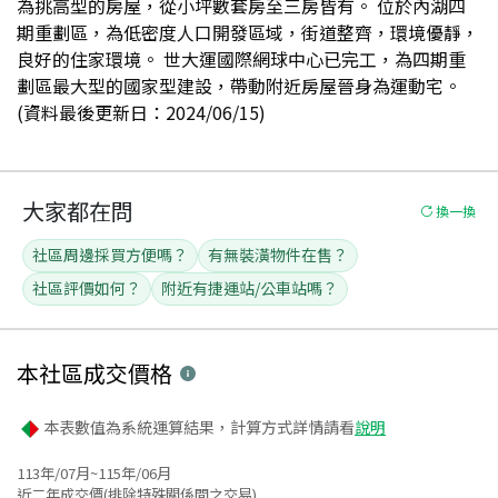
為挑高型的房屋，從小坪數套房至三房皆有。 位於內湖四
期重劃區，為低密度人口開發區域，街道整齊，環境優靜，
良好的住家環境。 世大運國際網球中心已完工，為四期重
劃區最大型的國家型建設，帶動附近房屋晉身為運動宅。
(資料最後更新日：2024/06/15)
大家都在問
換一換
社區周邊採買方便嗎？
有無裝潢物件在售？
社區評價如何？
附近有捷運站/公車站嗎？
本社區
成交價格
本表數值為系統運算結果，計算方式詳情請看
說明
113年/07月~115年/06月
近二年成交價(排除特殊關係間之交易)