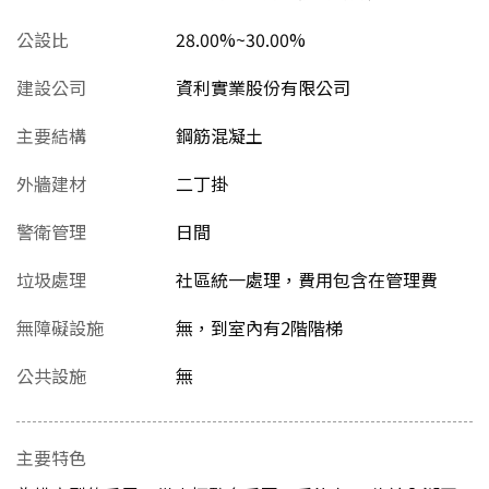
公設比
28.00%~30.00%
建設公司
資利實業股份有限公司
主要結構
鋼筋混凝土
外牆建材
二丁掛
警衛管理
日間
垃圾處理
社區統一處理，費用包含在管理費
無障礙設施
無，到室內有2階階梯
公共設施
無
主要特色