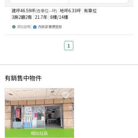
建坪
46.59
坪
地坪
6.33
坪
有車位
(含車位
--
坪)
3房2廳2衛
21.7
年
8
樓/
14
樓
資料說明
內政部實價登錄
1
有銷售中物件
相似
社區