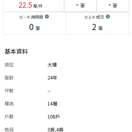
-
-
22.5
筆
筆
萬/坪
詢問度
成交
近一年
近五年
0
2
筆
筆
基本資料
類型
大樓
屋齡
24
年
坪數
--
樓高
14層
戶數
108戶
格局
3房,4房