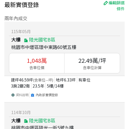
編輯篩選
最新實價登錄
條件
兩年內成交
115
年
05
月
大樓
陸光國宅B區
桃園市中壢區環中東路60號五樓
1,048
萬
22.49
萬/坪
含車位價
含車位計算
建坪
46.59
坪
地坪
6.33
坪
有車位
(含車位
--
坪)
3房2廳2衛
23.5
年
5
樓/
14
樓
資料說明
內政部實價登錄
114
年
10
月
大樓
陸光國宅B區
桃園市中壢區陸光一街5號九樓