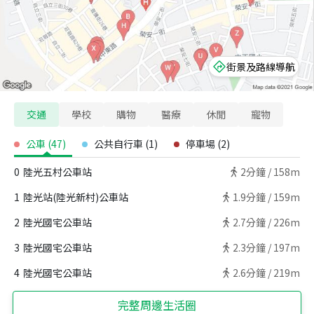
街景及路線導航
交通
學校
購物
醫療
休閒
寵物
公車
(
47
)
公共自行車
(
1
)
停車場
(
2
)
0
陸光五村公車站
2
分鐘 /
158m
1
陸光站(陸光新村)公車站
1.9
分鐘 /
159m
2
陸光國宅公車站
2.7
分鐘 /
226m
3
陸光國宅公車站
2.3
分鐘 /
197m
4
陸光國宅公車站
2.6
分鐘 /
219m
完整周邊生活圈