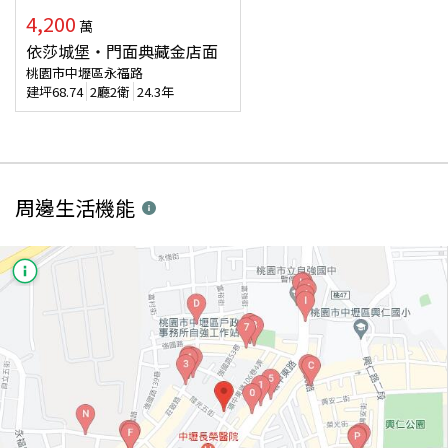
4,200
萬
依莎城堡・門面典藏金店面
桃園市中壢區永福路
建坪
68.74
2廳2衛
24.3年
周邊生活機能