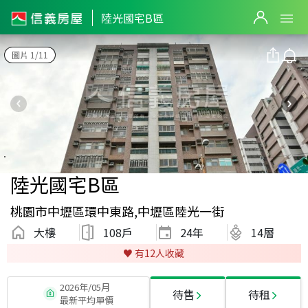
陸光國宅B區
圖片 1/11
陸光國宅B區
桃園市中壢區環中東路,中壢區陸光一街
大樓
108戶
24
年
14層
♥️ 有
12
人收藏
2026年/05月
待售
待租
最新平均單價