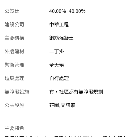
公設比
40.00%~40.00%
建設公司
中華工程
主要結構
鋼筋混凝土
外牆建材
二丁掛
警衛管理
全天候
垃圾處理
自行處理
無障礙設施
有，社區都有無障礙規劃
公共設施
花園,交誼廳
主要特色