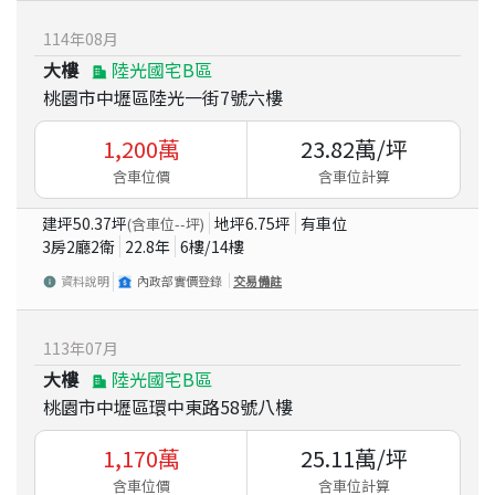
114
年
08
月
大樓
陸光國宅B區
桃園市中壢區陸光一街7號六樓
1,200
萬
23.82
萬/坪
含車位價
含車位計算
建坪
50.37
坪
地坪
6.75
坪
有車位
(含車位
--
坪)
3房2廳2衛
22.8
年
6
樓/
14
樓
資料說明
內政部實價登錄
交易備註
113
年
07
月
大樓
陸光國宅B區
桃園市中壢區環中東路58號八樓
1,170
萬
25.11
萬/坪
含車位價
含車位計算