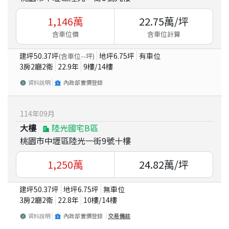
1,146
萬
22.75
萬/坪
含車位價
含車位計算
建坪
50.37
坪
地坪
6.75
坪
有車位
(含車位
--
坪)
3房2廳2衛
22.9
年
9
樓/
14
樓
資料說明
內政部實價登錄
114
年
09
月
大樓
陸光國宅B區
桃園市中壢區陸光一街9號十樓
1,250
萬
24.82
萬/坪
建坪
50.37
坪
地坪
6.75
坪
無車位
3房2廳2衛
22.8
年
10
樓/
14
樓
資料說明
內政部實價登錄
交易備註