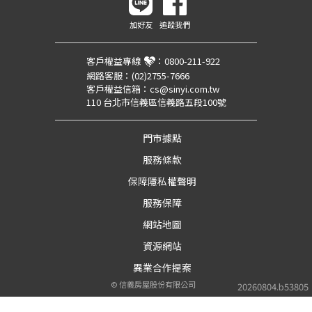
加好友
追蹤我們
客戶權益專線
：
0800-211-922
網路客服：
(02)2755-7666
客戶權益信箱：
cs@sinyi.com.tw
110 台北市信義區信義路五段100號
門市據點
服務條款
保障隱私權聲明
服務保障
網站地圖
資源網站
異業合作提案
©
信義房屋股份有限公司
20260804.b53805