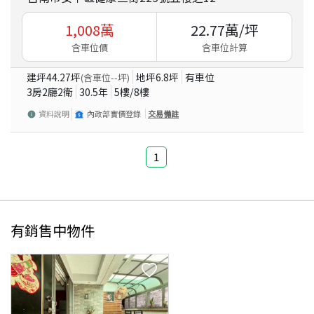
1,008
萬
22.77
萬/坪
含車位價
含車位計算
建坪
44.27
坪
地坪
6.8
坪
有車位
(含車位
--
坪)
3房2廳2衛
30.5
年
5
樓/
8
樓
資料說明
內政部實價登錄
交易備註
1
有銷售中物件