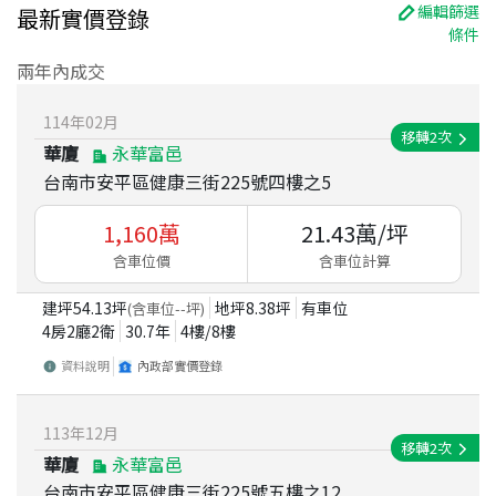
編輯篩選
最新實價登錄
條件
兩年內成交
114
年
02
月
移轉
2
次
華廈
永華富邑
台南市安平區健康三街225號四樓之5
1,160
萬
21.43
萬/坪
含車位價
含車位計算
建坪
54.13
坪
地坪
8.38
坪
有車位
(含車位
--
坪)
4房2廳2衛
30.7
年
4
樓/
8
樓
資料說明
內政部實價登錄
113
年
12
月
移轉
2
次
華廈
永華富邑
台南市安平區健康三街225號五樓之12