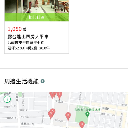
相似
社區
1,080
萬
露台進出四房大平車
台南市安平區育平七街
建坪
52.08
4房2廳
30.0年
周邊生活機能