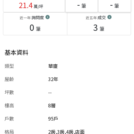
-
-
21.4
筆
筆
萬/坪
詢問度
成交
近一年
近五年
0
3
筆
筆
基本資料
類型
華廈
屋齡
32
年
坪數
--
樓高
8層
戶數
95戶
格局
2房,3房,4房,店面