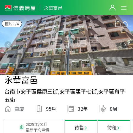
永華富邑
圖片 1/4
永華富邑
台南市安平區健康三街,安平區建平七街,安平區育平
五街
華廈
95戶
32
年
8層
2025年/02月
待售
待租
最新平均單價