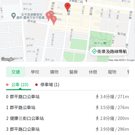
街景及路線導航
交通
學校
購物
醫療
休閒
寵物
警
公車
(
10
)
停車場
(
1
)
0
郡平路口公車站
3.4
分鐘 /
271m
1
郡平路公車站
3.5
分鐘 /
276m
2
健康三街口公車站
2.8
分鐘 /
200m
3
郡平路口公車站
3.9
分鐘 /
296m