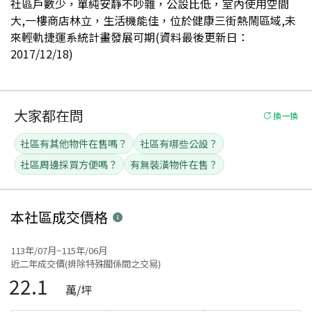
社區戶數少，單純安靜不吵雜，公設比低，室內使用空間
大,一樓商店林立，生活機能佳，位於健康三街熱鬧區域,未
來輕軌捷運系統計畫發展可期(資料最後更新日：
2017/12/18)
大家都在問
換一換
社區有其他物件在售嗎？
社區有哪些公設？
社區周邊採買方便嗎？
有無裝潢物件在售？
本社區
成交價格
113年/07月~115年/06月
近二年成交價(排除特殊關係間之交易)
22.1
萬/坪