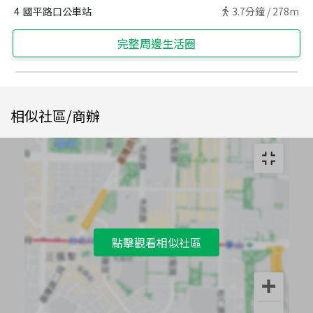
4
國平路口公車站
3.7
分鐘 /
278m
完整周邊生活圈
相似社區/商辦
點擊觀看相似社區