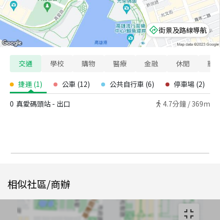
街景及路線導航
交通
學校
購物
醫療
金融
休閒
寵
捷運
(
1
)
公車
(
12
)
公共自行車
(
6
)
停車場
(
2
)
0
真愛碼頭站 - 出口
4.7
分鐘 /
369m
相似社區/商辦