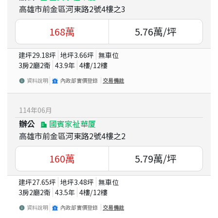
高雄市前金區河東路2號4樓之3
168
萬
5.76
萬/坪
建坪
29.18
坪
地坪
3.66
坪
無車位
3房2廳2衛
43.9
年
4
樓/
12
樓
資料說明
內政部實價登錄
交易備註
114
年
06
月
辦公
國賓家祉華厦
高雄市前金區河東路2號4樓之2
160
萬
5.79
萬/坪
建坪
27.65
坪
地坪
3.48
坪
無車位
3房2廳2衛
43.5
年
4
樓/
12
樓
資料說明
內政部實價登錄
交易備註