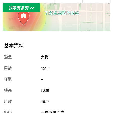
我家有多夯
>>
基本資料
類型
大樓
屋齡
45
年
坪數
--
樓高
12層
戶數
48戶
格局
三房兩廳為主