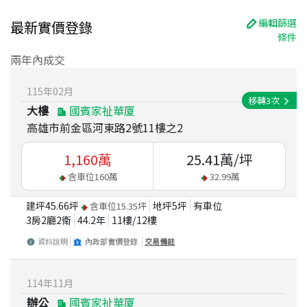
編輯篩選
最新實價登錄
條件
兩年內成交
115
年
02
月
移轉
3
次
大樓
國賓家祉華厦
高雄市前金區河東路2號11樓之2
1,160
萬
25.41
萬/坪
含車位
160
萬
32.99
萬
建坪
45.66
坪
地坪
5
坪
有車位
含車位
15.35
坪
3房2廳2衛
44.2
年
11
樓/
12
樓
資料說明
內政部實價登錄
交易備註
114
年
11
月
辦公
國賓家祉華厦