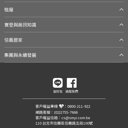
租屋
實登與房訊知識
信義居家
集團與永續發展
加好友
追蹤我們
客戶權益專線
：
0800-211-922
網路客服：
(02)2755-7666
客戶權益信箱：
cs@sinyi.com.tw
110 台北市信義區信義路五段100號