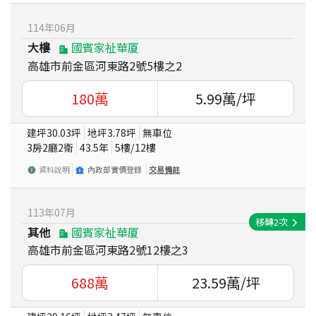
114
年
06
月
大樓
國賓家祉華厦
高雄市前金區河東路2號5樓之2
180
萬
5.99
萬/坪
建坪
30.03
坪
地坪
3.78
坪
無車位
3房2廳2衛
43.5
年
5
樓/
12
樓
資料說明
內政部實價登錄
交易備註
113
年
07
月
移轉
2
次
其他
國賓家祉華厦
高雄市前金區河東路2號12樓之3
688
萬
23.59
萬/坪