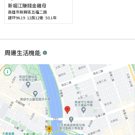
新堀江賺錢金雞母
高雄市新興區五福二路
建坪
96.19
12房12衛
50.1年
周邊生活機能