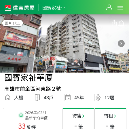
國賓家祉華厦
圖片 1/11
國賓家祉華厦
高雄市前金區河東路２號
大樓
48戶
45
年
12層
2026年/02月
待售
待租
最新平均單價
-
-
33
筆
筆
萬/坪