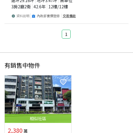
建坪
29.16
坪
地坪
3.47
坪
無車位
3房2廳2衛
42.6
年
12
樓/
12
樓
資料說明
內政部實價登錄
交易備註
1
有銷售中物件
相似
社區
2,380
萬