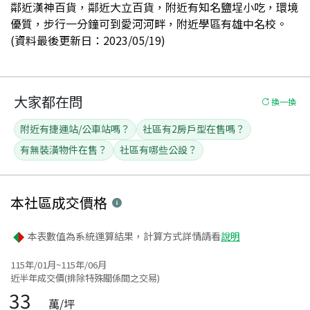
鄰近漢神百貨，鄰近大立百貨，附近有知名鹽埕小吃，環境
優質，步行一分鐘可到愛河河畔，附近學區有雄中名校。
(資料最後更新日：2023/05/19)
大家都在問
換一換
附近有捷運站/公車站嗎？
社區有2房戶型在售嗎？
有無裝潢物件在售？
社區有哪些公設？
本社區
成交價格
本表數值為系統運算結果，計算方式詳情請看
說明
115年/01月~115年/06月
近半年成交價(排除特殊關係間之交易)
33
萬/坪