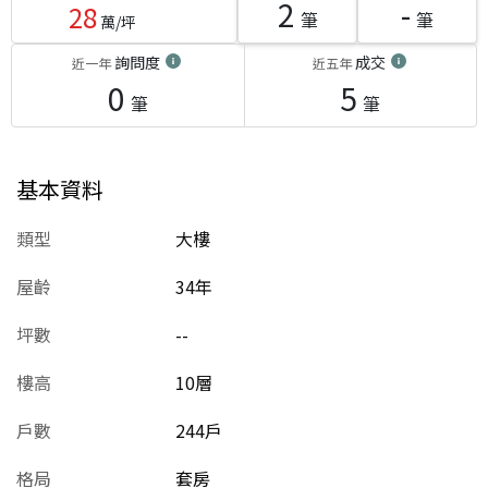
2
-
28
筆
筆
萬/坪
詢問度
成交
近一年
近五年
0
5
筆
筆
基本資料
類型
大樓
屋齡
34
年
坪數
--
樓高
10層
戶數
244戶
格局
套房