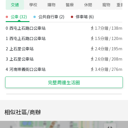
交通
學校
購物
醫療
休閒
寵物
重要
公車
(
32
)
公共自行車
(
2
)
停車場
(
6
)
0
西屯上石路口公車站
1.7
分鐘 /
138m
1
西屯上石路口公車站
1.5
分鐘 /
120m
2
上石里公車站
2.4
分鐘 /
195m
3
上石里公車站
2.6
分鐘 /
208m
4
河南崇義街口公車站
3.4
分鐘 /
276m
完整周邊生活圈
相似社區/商辦