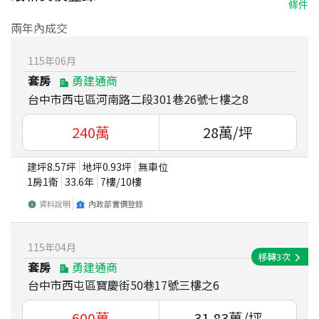
條件
兩年內成交
115
年
06
月
套房
勇建通商
台中市西屯區河南路二段301巷26號七樓之8
240
萬
28
萬/坪
建坪
8.57
坪
地坪
0.93
坪
無車位
1房1衛
33.6
年
7
樓/
10
樓
資料說明
內政部實價登錄
115
年
04
月
移轉
3
次
套房
勇建通商
台中市西屯區寶慶街50巷17號三樓之6
600
萬
31.83
萬/坪