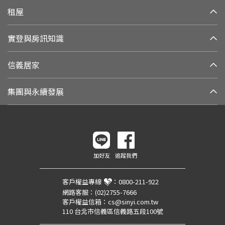
租屋
實登與房訊知識
信義居家
集團與永續發展
加好友
追蹤我們
客戶權益專線
：
0800-211-922
網路客服：
(02)2755-7666
客戶權益信箱：
cs@sinyi.com.tw
110 台北市信義區信義路五段100號