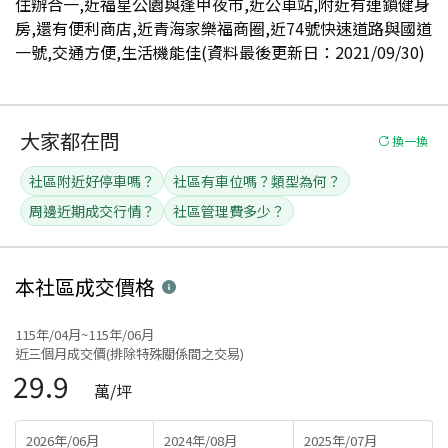
住辦合一,近福星公園與逢甲夜市,近公車站,附近有連鎖健身
房,還有便利商店,近青海家樂福商圈,近74號快速道路與國道
一號,交通方便,生活機能佳(資料最後更新日：2021/09/30)
大家都在問
換一換
社區附近好停車嗎？
社區有車位嗎？類型為何？
周邊近期成交行情？
社區管理費多少？
本社區
成交價格
115年/04月~115年/06月
近三個月成交價(排除特殊關係間之交易)
29.9
萬/坪
2026年/06月
2024年/08月
2025年/07月