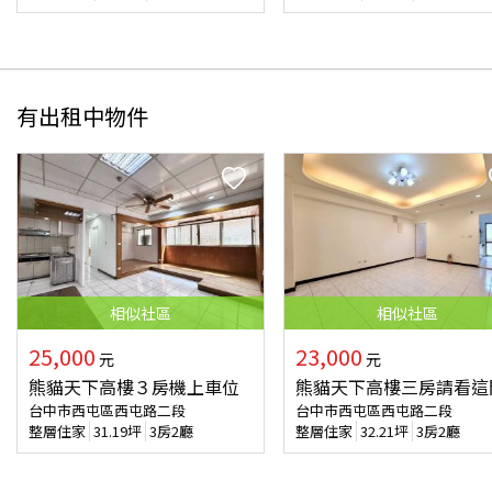
有出租中物件
相似
社區
相似
社區
25,000
23,000
元
元
熊貓天下高樓３房機上車位
熊貓天下高樓三房請看這
台中市西屯區西屯路二段
台中市西屯區西屯路二段
整層住家
31.19
坪
3房2廳
整層住家
32.21
坪
3房2廳