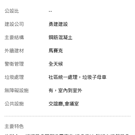
公設比
--
建設公司
勇建建設
主要結構
鋼筋混凝土
外牆建材
馬賽克
警衛管理
全天候
垃圾處理
社區統一處理，垃圾子母車
無障礙設施
有，室內到室外
公共設施
交誼廳,會議室
主要特色