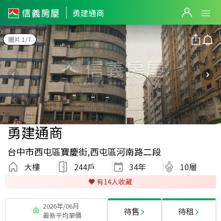
勇建通商
圖片 1/7
勇建通商
台中市西屯區寶慶街,西屯區河南路二段
大樓
244戶
34
年
10層
♥️ 有
14
人收藏
2026年/06月
待售
待租
最新平均單價