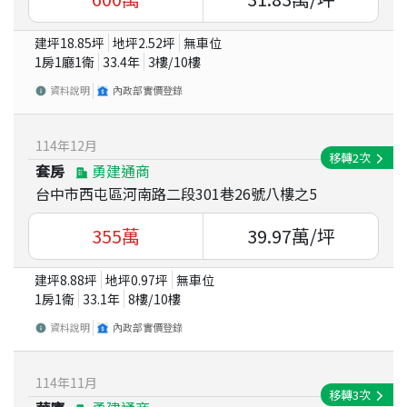
建坪
18.85
坪
地坪
2.52
坪
無車位
1房1廳1衛
33.4
年
3
樓/
10
樓
資料說明
內政部實價登錄
114
年
12
月
移轉
2
次
套房
勇建通商
台中市西屯區河南路二段301巷26號八樓之5
355
萬
39.97
萬/坪
建坪
8.88
坪
地坪
0.97
坪
無車位
1房1衛
33.1
年
8
樓/
10
樓
資料說明
內政部實價登錄
114
年
11
月
移轉
3
次