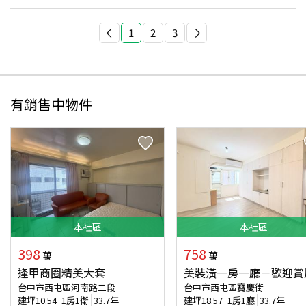
1
2
3
有銷售中物件
本
社區
本
社區
398
758
萬
萬
逢甲商圈精美大套
美裝潢一房一廳－歡迎賞
台中市西屯區河南路二段
台中市西屯區寶慶街
建坪
10.54
1房1衛
33.7年
建坪
18.57
1房1廳
33.7年