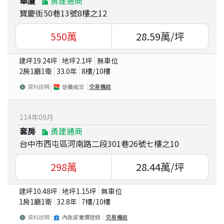
華廈
勇建通商
寶慶街50巷13號8樓之12
550
萬
28.59
萬/坪
建坪
19.24
坪
地坪
2.1
坪
無車位
2房1廳1衛
33.0
年
8
樓/
10
樓
資料說明
信義成交
交易備註
114
年
09
月
套房
勇建通商
台中市西屯區河南路二段301巷26號七樓之10
298
萬
28.44
萬/坪
建坪
10.48
坪
地坪
1.15
坪
無車位
1房1廳1衛
32.8
年
7
樓/
10
樓
資料說明
內政部實價登錄
交易備註