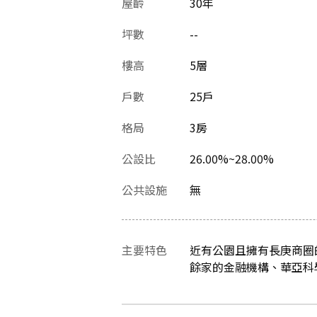
屋齡
30
年
坪數
--
樓高
5層
戶數
25戶
格局
3房
公設比
26.00%~28.00%
公共設施
無
主要特色
近有公園且擁有長庚商圈
餘家的金融機構、華亞科學