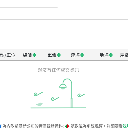
型/車位
總價
單價
建坪
地坪
屋
還沒有任何成交資訊
為內政部最新公布的實價登錄資料;
該數值為系統運算，詳細請看
說