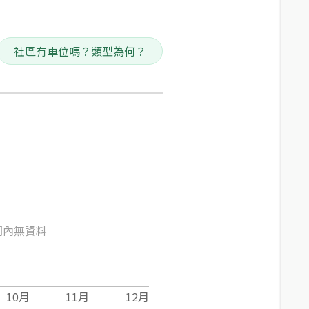
社區有車位嗎？類型為何？
間內無資料
10
月
11
月
12
月