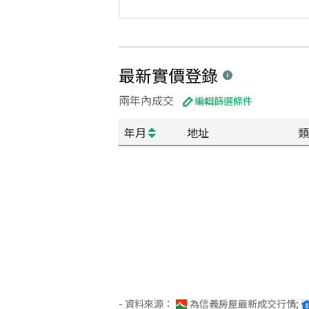
最新實價登錄
兩年內成交
編輯篩選條件
年月
地址
類
- 資料來源：
為信義房屋最新成交行情;