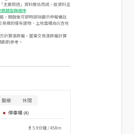
之「主要用途」資料推估而成，故資料呈
登錄類型與順序
功能，開啟後可即時排除顯示申報備註
易標的僅有建物、土地面積為0(含地
合方計算漲跌幅，當筆交易漲跌幅計算
請斟酌參考。
醫療
休閒
停車場
(
4
)
5.9
分鐘 /
458m