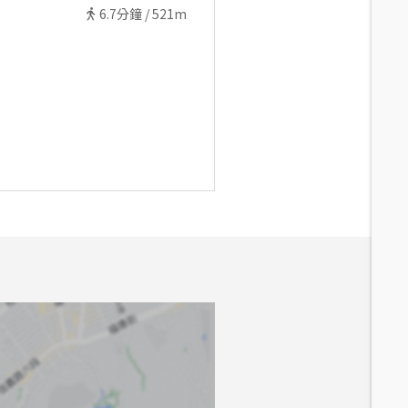
6.7
分鐘 /
521m