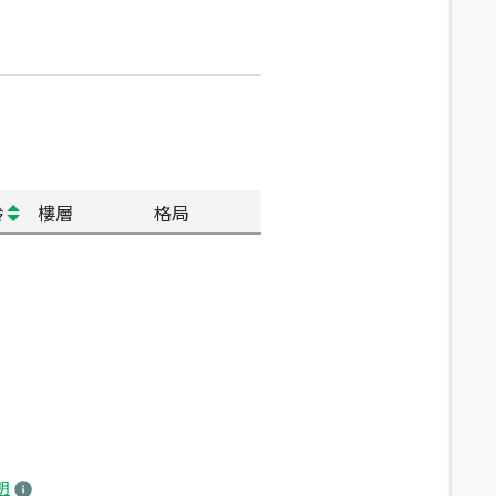
齡
樓層
格局
明