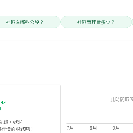
社區有哪些公設？
社區管理費多少？
此時間區
紀錄，歡迎
7
月
8
月
9
月
場行情的服務吧！