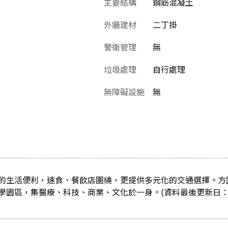
主要結構
鋼筋混凝土
外牆建材
二丁掛
警衛管理
無
垃圾處理
自行處理
無障礙設施
無
的生活便利，速食、餐飲店圍繞，更提供多元化的交通選擇。方圓
園區，集醫療、科技、商業、文化於一身。(資料最後更新日：2021