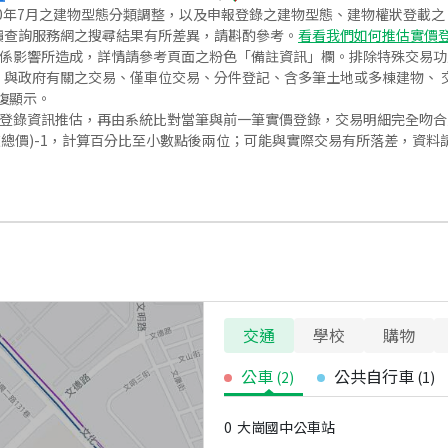
020年7月之建物型態分類調整，以及申報登錄之建物型態、建物權狀登載
價查詢服務網之搜尋結果有所差異，請斟酌參考。
看看我們如何推估實價
關係影響所造成，詳情請參考頁面之粉色「備註資訊」欄。排除特殊交易
與政府有關之交易、僅車位交易、分件登記、含多筆土地或多棟建物、 交
復顯示。
價登錄資訊推估，再由系統比對當筆與前一筆實價登錄，交易明細完全吻
交總價)-1，計算百分比至小數點後兩位；可能與實際交易有所落差，資料
交通
學校
購物
公車
公共自行車
(
2
)
(
1
)
0
大崗國中公車站