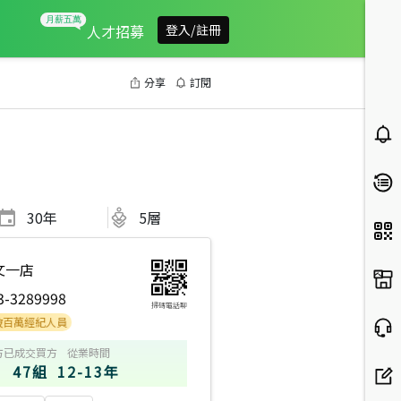
人才招募
登入/註冊
分享
訂閱
30
年
5層
文一店
3-3289998
掃碼電話聊
經紀人員
方
已成交買方
從業時間
47組
12-13年