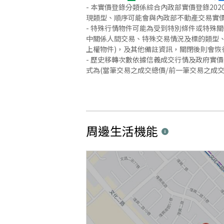
- 本實價登錄分類係綜合內政部實價登錄2
現類型、順序可能會與內政部不動產交易實
- 特殊行情物件可能為受到特別條件或特殊
中關係人間交易、特殊交易情況及標的類型、
上權物件)，及其他備註資訊，關閉後則會恢
- 歷史移轉次數依據信義成交行情及政府實
式為(當筆交易之成交總價/前一筆交易之成
周邊生活機能