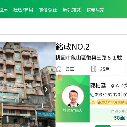
租屋
社區/商辦
實價登錄
房訊知識
信義居家
銘政NO.2
桃園市龜山區復興三路６１號
公寓
25戶
陳柏廷
Ａ７
0933162020
0
26年3月區業績TOP3
2026年3月業績破百萬經紀人員
2023年4月業績破百萬
社區維護人
已成交賣
58組