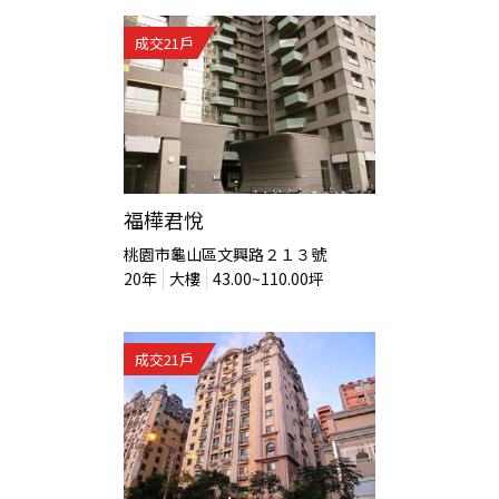
成交
21
戶
福樺君悅
桃園市龜山區文興路２１３號
20
年
大樓
43.00~110.00
坪
成交
21
戶