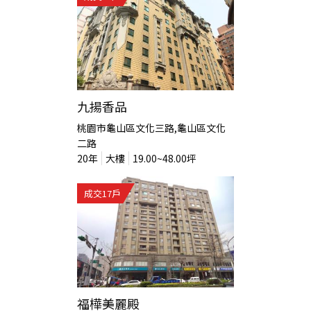
九揚香品
桃園市龜山區文化三路,龜山區文化
二路
20
年
大樓
19.00~48.00
坪
成交
17
戶
福樺美麗殿