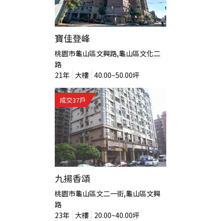
寶佳登峰
桃園市龜山區文興路,龜山區文化二
路
21
年
大樓
40.00~50.00
坪
成交
37
戶
九揚香頌
桃園市龜山區文二一街,龜山區文興
路
23
年
大樓
20.00~40.00
坪