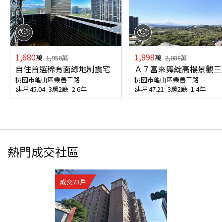
1,680
1,898
萬
萬
1,950
萬
2,088
萬
自住首選稀有面綠地制震宅
Ａ７富來舞綻高樓景觀三
桃園市龜山區樂善三路
桃園市龜山區樂善三路
建坪
45.04
3房2廳
2.6年
建坪
47.21
3房2廳
1.4年
熱門成交社區
成交
73
戶