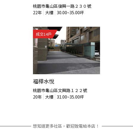
桃園市龜山區復興一路２３０號
22
年
大樓
30.00~35.00
坪
成交
14
戶
福樺水悅
桃園市龜山區文興路１２２號
20
年
大樓
31.00~35.00
坪
想知道更多社區，歡迎致電給本店！