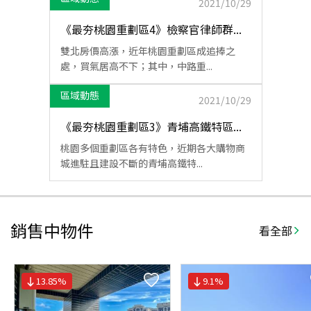
2021/10/29
《最夯桃園重劃區4》檢察官律師群...
雙北房價高漲，近年桃園重劃區成追捧之
處，買氣居高不下；其中，中路重...
區域動態
2021/10/29
《最夯桃園重劃區3》青埔高鐵特區...
桃園多個重劃區各有特色，近期各大購物商
城進駐且建設不斷的青埔高鐵特...
銷售中物件
看全部
13.85
%
9.1
%