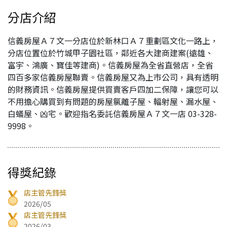
分店介紹
信義房屋Ａ７文一分店位於新林口Ａ７重劃區文化一路上，
分店位置位於竹城甲子園社區，鄰近各大建商建案(遠雄、
富宇、鴻廣、寶佳等建商)。信義房屋為全省直營店，全省
四百多家信義房屋聯賣。信義房屋又為上市公司，具有透明
的財務資訊。信義房屋提供買賣客戶四加二保障，讓您可以
不用擔心購買到有問題的房屋氯離子屋、輻射屋、漏水屋、
白蟻屋、凶宅。歡迎指名委託信義房屋Ａ７文一店 03-328-
9998。
得獎紀錄
店主管先鋒獎
2026/05
店主管先鋒獎
2026/03