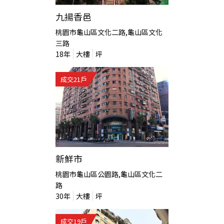
九揚香邑
桃園市龜山區文化二路,龜山區文化
三路
18
年
大樓
坪
成交
21
戶
新鮮市
桃園市龜山區公園路,龜山區文化二
路
30
年
大樓
坪
成交
19
戶