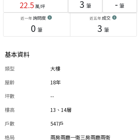
3
-
22.5
筆
筆
萬/坪
詢問度
成交
近一年
近五年
0
3
筆
筆
基本資料
類型
大樓
屋齡
18
年
坪數
--
樓高
13、14層
戶數
547戶
格局
兩房兩廳一衛三房兩廳兩衛