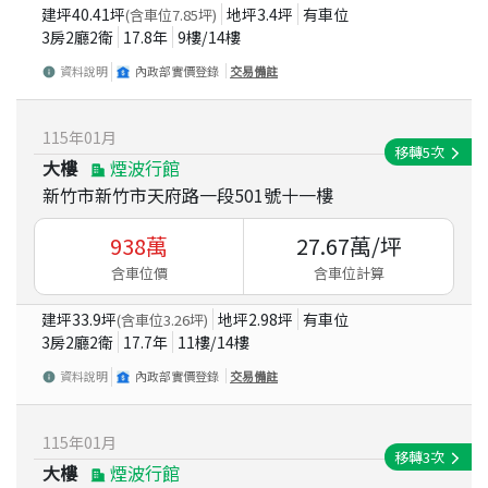
建坪
40.41
坪
地坪
3.4
坪
有車位
(含車位
7.85
坪)
3房2廳2衛
17.8
年
9
樓/
14
樓
資料說明
內政部實價登錄
交易備註
115
年
01
月
移轉
5
次
大樓
煙波行館
新竹市新竹市天府路一段501號十一樓
938
萬
27.67
萬/坪
含車位價
含車位計算
建坪
33.9
坪
地坪
2.98
坪
有車位
(含車位
3.26
坪)
3房2廳2衛
17.7
年
11
樓/
14
樓
資料說明
內政部實價登錄
交易備註
115
年
01
月
移轉
3
次
大樓
煙波行館