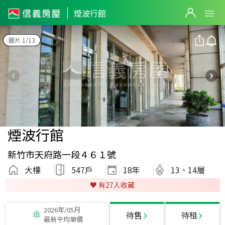
煙波行館
圖片 1/13
煙波行館
新竹市天府路一段４６１號
大樓
547戶
18
年
13、14層
♥️ 有
27
人收藏
2026年/05月
待售
待租
最新平均單價