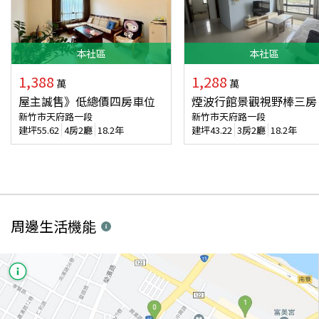
本
社區
本
社區
1,388
1,288
萬
萬
屋主誠售》低總價四房車位
煙波行館景觀視野棒三房
新竹市天府路一段
新竹市天府路一段
建坪
55.62
4房2廳
18.2年
建坪
43.22
3房2廳
18.2年
周邊生活機能