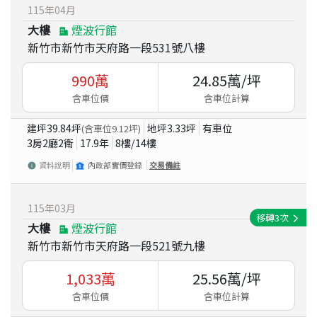
115
年
04
月
大樓
煙波行館
新竹市新竹市天府路一段531號八樓
990
萬
24.85
萬/坪
含車位價
含車位計算
建坪
39.84
坪
地坪
3.33
坪
有車位
(含車位
9.12
坪)
3房2廳2衛
17.9
年
8
樓/
14
樓
資料說明
內政部實價登錄
交易備註
115
年
03
月
移轉
3
次
大樓
煙波行館
新竹市新竹市天府路一段521號九樓
1,033
萬
25.56
萬/坪
含車位價
含車位計算