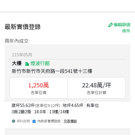
編輯篩選
最新實價登錄
條件
兩年內成交
115
年
05
月
大樓
煙波行館
新竹市新竹市天府路一段541號十三樓
1,250
萬
22.48
萬/坪
含車位價
含車位計算
建坪
55.62
坪
地坪
4.65
坪
有車位
(含車位
9.12
坪)
3房2廳2衛
18.0
年
13
樓/
14
樓
資料說明
內政部實價登錄
交易備註