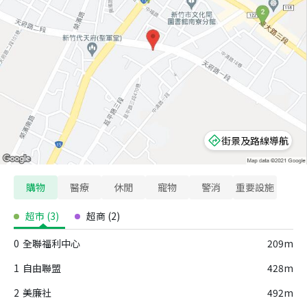
街景及路線導航
購物
醫療
休閒
寵物
警消
重要設施
超市
(
3
)
超商
(
2
)
0
全聯福利中心
209m
1
自由聯盟
428m
2
美廉社
492m