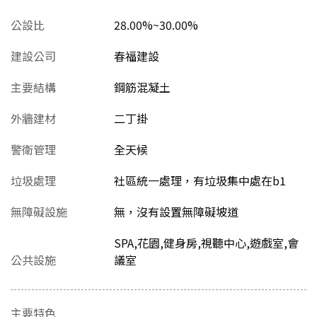
公設比
28.00%~30.00%
建設公司
春福建設
主要結構
鋼筋混凝土
外牆建材
二丁掛
警衛管理
全天候
垃圾處理
社區統一處理，有垃圾集中處在b1
無障礙設施
無，沒有設置無障礙坡道
SPA,花園,健身房,視聽中心,遊戲室,會
公共設施
議室
主要特色