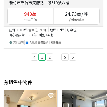
新竹市新竹市天府路一段519號八樓
940
萬
24.73
萬/坪
含車位價
含車位計算
建坪
38.01
坪
地坪
3.2
坪
有車位
(含車位
5.35
坪)
3房2廳2衛
17.7
年
8
樓/
14
樓
資料說明
內政部實價登錄
交易備註
1
2
⋯
5
有銷售中物件