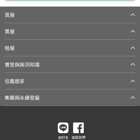
買屋
賣屋
租屋
實登與房訊知識
信義居家
集團與永續發展
加好友
追蹤我們