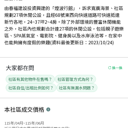
由春福建設投資興建的「煙波行館」，訴求寬廣海景、社區
規劃27項休閒公設，且經68號東西向快速道路可快速抵達
新竹各地，24~37坪2~4房。除了外部環境的豐富休閒機能
之外，社區內也規劃合計達27項的休閒公設，包括親子遊樂
區、SPA蒸氣室、電影院、健身房以及水岸泳池等，在家中
也能夠擁有度假的樂趣(資料最後更新日：2023/10/24)
大家都在問
換一換
社區有其他物件在售嗎？
社區管理方式為何？
社區自住/出租比例如何？
社區有無漏水問題？
本社區
成交價格
115年/04月~115年/06月