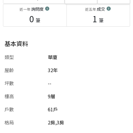
詢問度
成交
近一年
近五年
0
1
筆
筆
基本資料
類型
華廈
屋齡
32
年
坪數
--
樓高
9層
戶數
61戶
格局
2房,3房