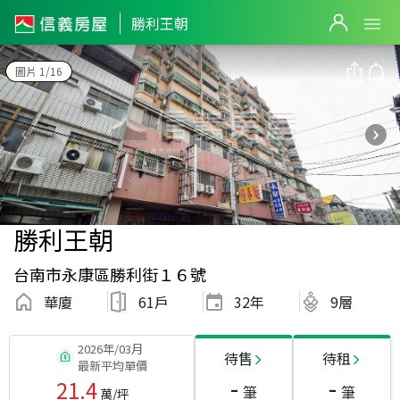
勝利王朝
圖片 1/16
勝利王朝
台南市永康區勝利街１６號
華廈
61戶
32
年
9層
2026年/03月
待售
待租
最新平均單價
-
-
21.4
筆
筆
萬/坪