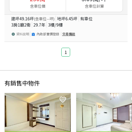
含車位價
含車位計算
建坪
49.16
坪
地坪
6.45
坪
有車位
(含車位
--
坪)
3房1廳2衛
29.7
年
3
樓/
9
樓
資料說明
內政部實價登錄
交易備註
1
有銷售中物件