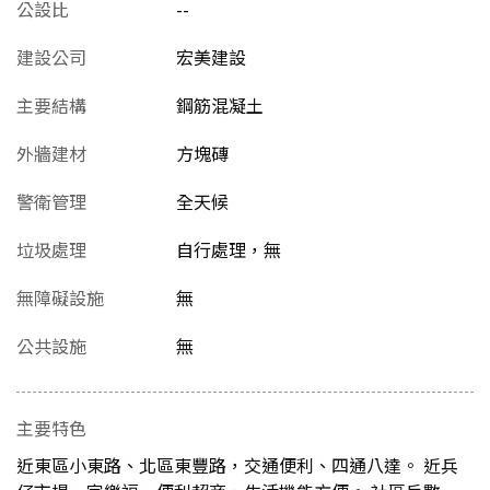
公設比
--
建設公司
宏美建設
主要結構
鋼筋混凝土
外牆建材
方塊磚
警衛管理
全天候
垃圾處理
自行處理，無
無障礙設施
無
公共設施
無
主要特色
近東區小東路、北區東豐路，交通便利、四通八達。 近兵