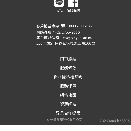
加好友
追蹤我們
客戶權益專線
：
0800-211-922
網路客服：
(02)2755-7666
客戶權益信箱：
cs@sinyi.com.tw
110 台北市信義區信義路五段100號
門市據點
服務條款
保障隱私權聲明
服務保障
網站地圖
資源網站
異業合作提案
©
信義房屋股份有限公司
20260804.b53805