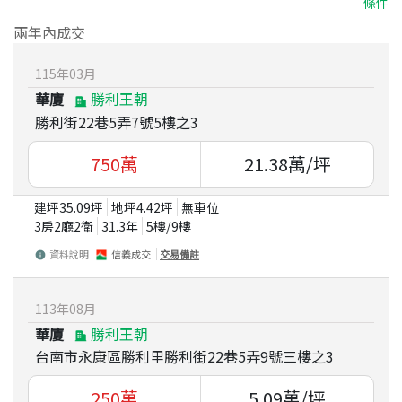
條件
兩年內成交
115
年
03
月
華廈
勝利王朝
勝利街22巷5弄7號5樓之3
750
萬
21.38
萬/坪
建坪
35.09
坪
地坪
4.42
坪
無車位
3房2廳2衛
31.3
年
5
樓/
9
樓
資料說明
信義成交
交易備註
113
年
08
月
華廈
勝利王朝
台南市永康區勝利里勝利街22巷5弄9號三樓之3
250
萬
5.09
萬/坪