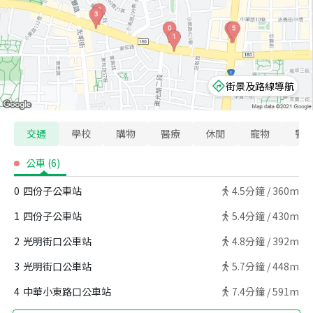
街景及路線導航
交通
學校
購物
醫療
休閒
寵物
警
公車
(
6
)
0
四份子公車站
4.5
分鐘 /
360m
1
四份子公車站
5.4
分鐘 /
430m
2
光明街口公車站
4.8
分鐘 /
392m
3
光明街口公車站
5.7
分鐘 /
448m
4
中華小東路口公車站
7.4
分鐘 /
591m