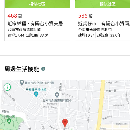
相似
社區
相似
社區
468
538
萬
萬
近家樂福·有陽台小資美居
近兵仔市｜有陽台小資兩
台南市永康區勝利街
台南市永康區勝利街
建坪
17.44
1房1廳
33.0年
建坪
19.34
2房2廳
33.0年
周邊生活機能