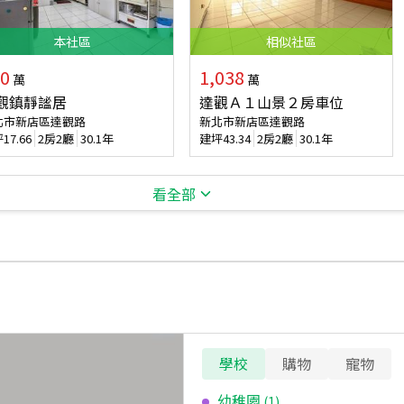
本
社區
相似
社區
0
1,038
萬
萬
觀鎮靜謐居
達觀Ａ１山景２房車位
北市新店區達觀路
新北市新店區達觀路
坪
17.66
2房2廳
30.1年
建坪
43.34
2房2廳
30.1年
看全部
學校
購物
寵物
幼稚園
(
1
)