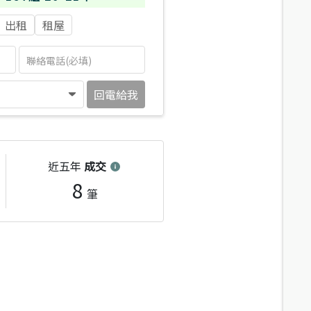
出租
租屋
回電給我
近五年
成交
8
筆