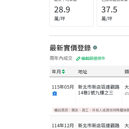
28.9
37.5
萬/坪
萬/坪
最新實價登錄
兩年內成交
編輯篩選條件
年月
地址
類
115
年
05
月
新北市新店區達觀路
14巷1號九樓之三
備註資訊：
親友、員工、共有人或其他特殊關係
114
年
12
月
新北市新店區達觀路