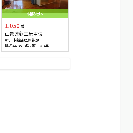
相似
社區
1,050
萬
山景達觀三房車位
新北市新店區達觀路
建坪
44.86
3房2廳
30.3年