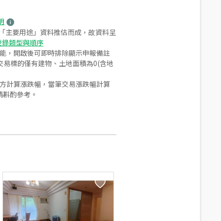
明
之「主要用途」資料推估而成，故資料呈
登錄類型與順序
功能，開啟後可即時排除顯示申報備註
易標的僅有建物、土地面積為0(含地
合方計算漲跌幅，當筆交易漲跌幅計算
請斟酌參考。