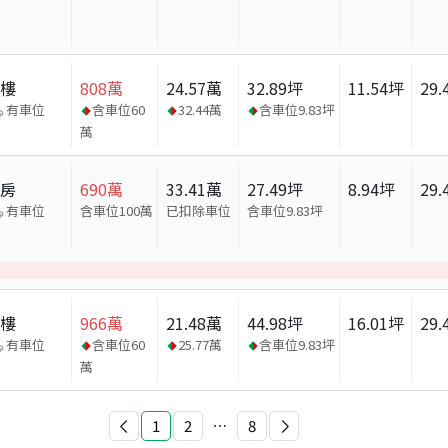
大樓
808
萬
24.57
萬
32.89
坪
11.54
坪
29.
有車位
含車位
60
32.44
萬
含車位
9.83
坪
萬
套房
690
萬
33.41
萬
27.49
坪
8.94
坪
29.
有車位
含車位100萬
已扣除車位
含車位
9.83
坪
大樓
966
萬
21.48
萬
44.98
坪
16.01
坪
29.
有車位
含車位
60
25.77
萬
含車位
9.83
坪
萬
1
2
⋯
8