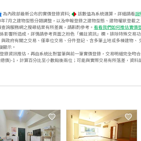
為內政部最新公布的實價登錄資料;
該數值為系統運算，詳細請看
說
020年7月之建物型態分類調整，以及申報登錄之建物型態、建物權狀登載
價查詢服務網之搜尋結果有所差異，請斟酌參考。
看看我們如何推估實價
關係影響所造成，詳情請參考頁面之粉色「備註資訊」欄。排除特殊交易
與政府有關之交易、僅車位交易、分件登記、含多筆土地或多棟建物、 交
復顯示。
價登錄資訊推估，再由系統比對當筆與前一筆實價登錄，交易明細完全吻
交總價)-1，計算百分比至小數點後兩位；可能與實際交易有所落差，資料