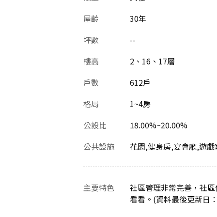
屋齡
30
年
坪數
--
樓高
2、16、17層
戶數
612戶
格局
1~4房
公設比
18.00%~20.00%
公共設施
花園,健身房,宴會廳,遊戲
主要特色
社區管理非常完善，社區
看看。(資料最後更新日：202