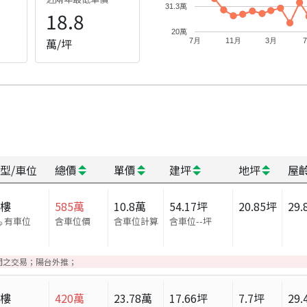
31.3萬
18.8
20萬
萬/坪
7月
11月
3月
型/車位
總價
單價
建坪
地坪
屋
大樓
585
萬
10.8
萬
54.17
坪
20.85
坪
29.
有車位
含車位價
含車位計算
含車位
--
坪
間之交易；陽台外推；
大樓
420
萬
23.78
萬
17.66
坪
7.7
坪
29.