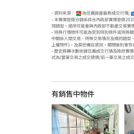
- 資料來源：
為信義房屋最新成交行情;
- 本實價登錄分類係綜合內政部實價登錄2
現類型、順序可能會與內政部不動產交易實
- 特殊行情物件可能為受到特別條件或特殊
中關係人間交易、特殊交易情況及標的類型、
上權物件)，及其他備註資訊，關閉後則會恢
- 歷史移轉次數依據信義成交行情及政府實
式為(當筆交易之成交總價/前一筆交易之成
有銷售中物件