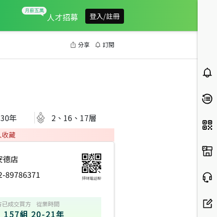
人才招募
登入/註冊
分享
訂閱
30
年
2、16、17層
人收藏
安德店
2-89786371
掃碼電話聊
方
已成交買方
從業時間
157組
20-21年