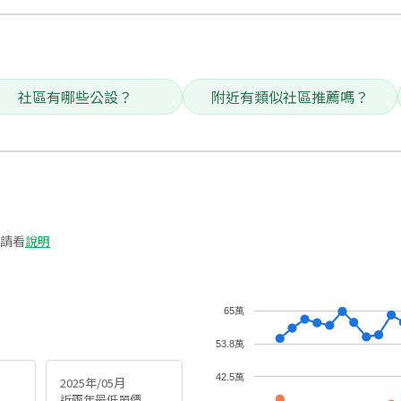
社區有哪些公設？
附近有類似社區推薦嗎？
請看
說明
65萬
53.8萬
42.5萬
2025年/05月
近兩年最低單價