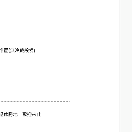
堆置(無冷藏設備)
退休勝地，歡迎來此