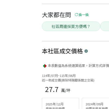
大家都在問
換一換
社區周邊採買方便嗎？
本社區
成交價格
本表數值為系統運算結果，計算方式詳情
114年/07月~115年/06月
近一年成交價(排除特殊關係間之交易)
27.7
萬/坪
2025年/12月
2024年/09月
最新平均單價
近兩年最高單價