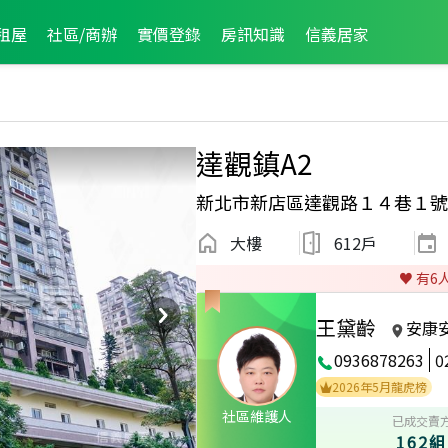
租屋
社區/商辦
實價登錄
房訊知識
信義居家
達觀鎮A2
新北市新店區達觀路１４巷１號
大樓
612戶
♥️ 有
6
王黛齡
安康
0936878263
0
024年10月區成件TOP2
2022年5月區成件TOP3
2026年5月龍虎榜
社區維護人
已成交賣
162組