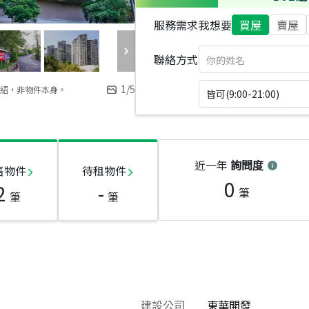
服務需求
我想要
買屋
賣屋
聯絡方式
1
/
5
紹，非物件本身。
皆可(9:00-21:00)
近一年
詢問度
售物件
待租物件
0
2
-
筆
筆
筆
建設公司
東華開發