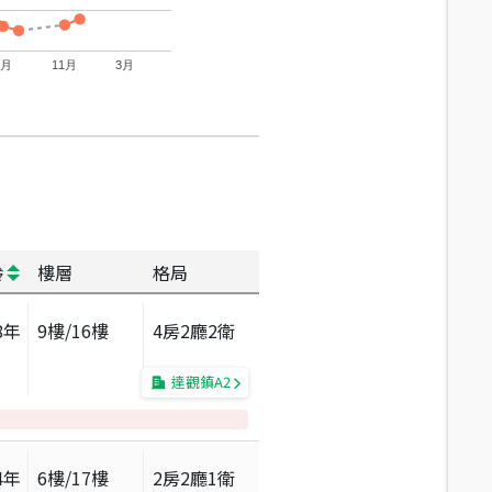
7月
11月
3月
齡
樓層
格局
8
年
9
樓/
16
樓
4房2廳2衛
達觀鎮A2
4
年
6
樓/
17
樓
2房2廳1衛