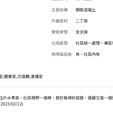
主要結構
鋼筋混凝土
外牆建材
二丁掛
警衛管理
全天候
垃圾處理
社區統一處理，專區
無障礙設施
有，社區內有
室,圖書室,交誼廳,會議室
住戶水準高，社區視野一級棒，買好房得好鄰居，達觀又是一個
3/02/12)