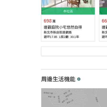
本
社區
698
66
萬
達觀庭院小宅悠然自得
達
新北市新店區達觀路
新
建坪
17.85
1房2廳
30.1年
建
周邊生活機能