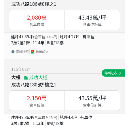
成功八路186號8樓之1
2,080
萬
43.43
萬/坪
含車位價
含車位計算
建坪
47.89
坪
地坪
4.27
坪
有車位
(含車位
9.48
坪)
2房2廳1衛
11.4
年
8
樓/
18
樓
資料說明
信義成交
115
年
01
月
移轉
2
次
大樓
成功大道
成功八路180號9樓之1
2,150
萬
43.55
萬/坪
含車位價
含車位計算
建坪
49.36
坪
地坪
4.4
坪
有車位
(含車位
9.48
坪)
3房2廳2衛
11.3
年
9
樓/
18
樓