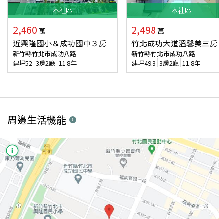
本
社區
本
社區
2,460
2,498
萬
萬
近興隆國小＆成功國中３房
竹北成功大道溫馨美三房
新竹縣竹北市成功八路
新竹縣竹北市成功八路
建坪
52
3房2廳
11.8年
建坪
49.3
3房2廳
11.8年
周邊生活機能