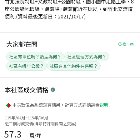
竹北法院特區+文教特區+公園特區，國小國中走路上學，8
座公園綠地環繞，體育場+體育館近在咫尺。到竹北交流道
便利.(資料最後更新日：2021/10/17)
大家都在問
換一換
社區有車位嗎？類型為何？
社區管理方式為何？
社區有哪些公設？
社區有其他物件在售嗎？
本社區
成交價格
本表數值為系統運算結果，計算方式詳情請看
說明
115年/04月~115年/06月
近三個月成交價(排除特殊關係間之交易)
57.3
萬/坪