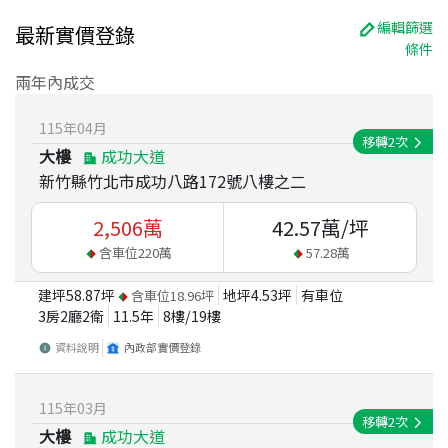
編輯篩選
最新實價登錄
條件
兩年內成交
115
年
04
月
移轉
2
次
大樓
成功大道
新竹縣竹北市成功八路172號八樓之二
2,506
萬
42.57
萬/坪
含車位
220
萬
57.28
萬
建坪
58.87
坪
地坪
4.53
坪
有車位
含車位
18.96
坪
3房2廳2衛
11.5
年
8
樓/
19
樓
資料說明
內政部實價登錄
115
年
03
月
移轉
2
次
大樓
成功大道