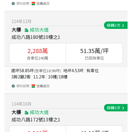
資料說明
信義成交
114
年
12
月
移轉
2
次
大樓
成功大道
成功八路180號10樓之1
2,288
萬
51.35
萬/坪
含車位240萬
已扣除車位
建坪
58.85
坪
地坪
4.53
坪
有車位
(含車位
18.96
坪)
3房2廳2衛
11.2
年
10
樓/
18
樓
資料說明
信義成交
114
年
10
月
移轉
3
次
大樓
成功大道
成功八路172號13樓之1