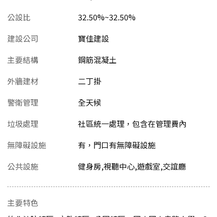
公設比
32.50%~32.50%
建設公司
寶佳建設
主要結構
鋼筋混凝土
外牆建材
二丁掛
警衛管理
全天候
垃圾處理
社區統一處理，包含在管理費內
無障礙設施
有，門口有無障礙設施
公共設施
健身房,視聽中心,遊戲室,交誼廳
主要特色