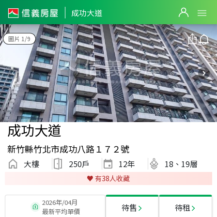
成功大道
圖片 1/9
成功大道
新竹縣竹北市成功八路１７２號
大樓
250戶
12
年
18、19層
♥️ 有
38
人收藏
2026年/04月
待售
待租
最新平均單價