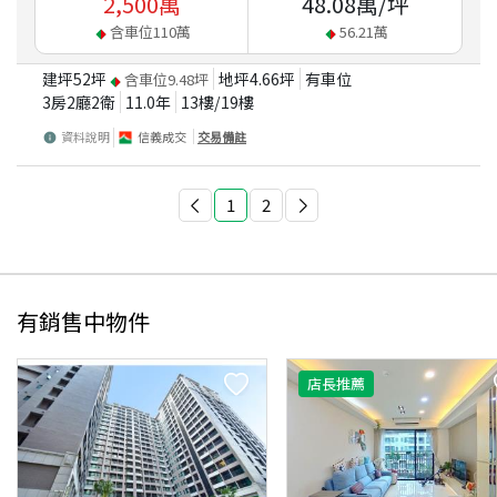
2,500
萬
48.08
萬/坪
含車位
110
萬
56.21
萬
建坪
52
坪
地坪
4.66
坪
有車位
含車位
9.48
坪
3房2廳2衛
11.0
年
13
樓/
19
樓
資料說明
信義成交
交易備註
1
2
有銷售中物件
店長推薦