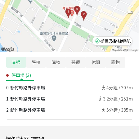
街景及路線導航
交通
學校
購物
醫療
休閒
寵物
停車場
(
3
)
0
新竹縣路外停車場
4
分鐘 /
307m
1
新竹縣路外停車場
3.2
分鐘 /
251m
2
新竹縣路外停車場
5
分鐘 /
385m