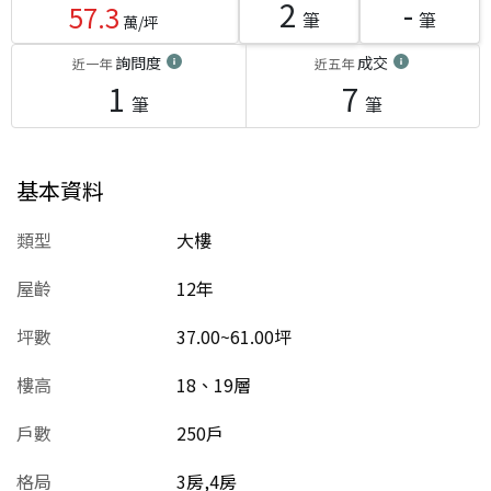
2
-
57.3
筆
筆
萬/坪
詢問度
成交
近一年
近五年
1
7
筆
筆
基本資料
類型
大樓
屋齡
12
年
坪數
37.00~61.00坪
樓高
18、19層
戶數
250戶
格局
3房,4房