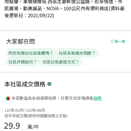
地點優，單價總價低 西區主要幹道公益路，近草悟道、市
民廣場、勤美誠品、NOVA，100公尺內有便利商店(資料最
後更新日：2021/09/22)
大家都在問
換一換
附近有類似社區推薦嗎？
社區有無漏水問題？
社區評價如何？
社區垃圾處理方式？
本社區
成交價格
本表數值為系統運算結果，計算方式詳情請看
說明
115年/01月~115年/06月
近半年成交價(排除特殊關係間之交易)
29.9
萬/坪