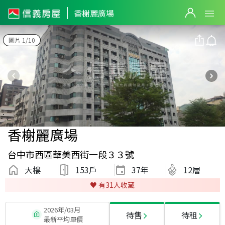
香榭麗廣場
圖片 1/10
香榭麗廣場
台中市西區華美西街一段３３號
大樓
153戶
37
年
12層
♥️ 有
31
人收藏
2026年/03月
待售
待租
最新平均單價