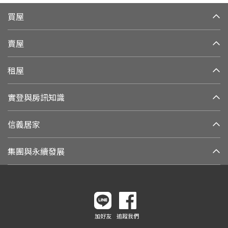
買屋
賣屋
租屋
實登與房訊知識
信義居家
集團與永續發展
加好友
追蹤我們