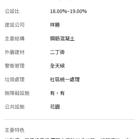
公設比
18.00%~19.00%
建設公司
祥勝
主要結構
鋼筋混凝土
外牆建材
二丁掛
警衛管理
全天候
垃圾處理
社區統一處理
無障礙設施
有，有
公共設施
花園
主要特色