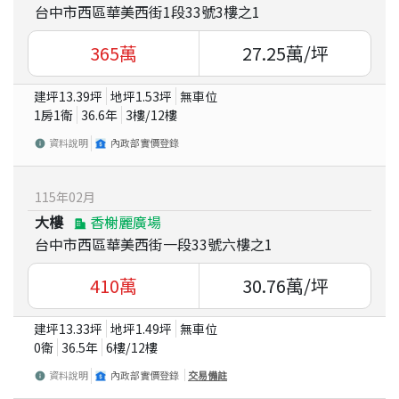
台中市西區華美西街1段33號3樓之1
365
萬
27.25
萬/坪
建坪
13.39
坪
地坪
1.53
坪
無車位
1房1衛
36.6
年
3
樓/
12
樓
資料說明
內政部實價登錄
115
年
02
月
大樓
香榭麗廣場
台中市西區華美西街一段33號六樓之1
410
萬
30.76
萬/坪
建坪
13.33
坪
地坪
1.49
坪
無車位
0衛
36.5
年
6
樓/
12
樓
資料說明
內政部實價登錄
交易備註