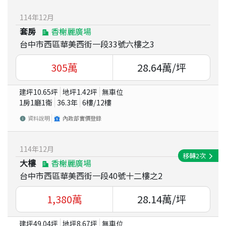
114
年
12
月
套房
香榭麗廣場
台中市西區華美西街一段33號六樓之3
305
萬
28.64
萬/坪
建坪
10.65
坪
地坪
1.42
坪
無車位
1房1廳1衛
36.3
年
6
樓/
12
樓
資料說明
內政部實價登錄
114
年
12
月
移轉
2
次
大樓
香榭麗廣場
台中市西區華美西街一段40號十二樓之2
1,380
萬
28.14
萬/坪
建坪
49.04
坪
地坪
8.67
坪
無車位