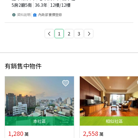
5房2廳5衛
36.3
年
12
樓/
12
樓
資料說明
內政部實價登錄
1
2
3
有銷售中物件
本
社區
相似
社區
1,280
2,558
萬
萬