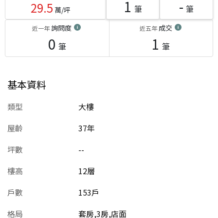
1
-
29.5
筆
筆
萬/坪
詢問度
成交
近一年
近五年
0
1
筆
筆
基本資料
類型
大樓
屋齡
37
年
坪數
--
樓高
12層
戶數
153戶
格局
套房,3房,店面