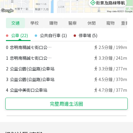
街景及路線導航
交通
學校
購物
醫療
休閒
寵物
重要
公車
(
22
)
公共自行車
(
1
)
停車場
(
5
)
0
忠明南精誠七街口公車站
2.5
分鐘 /
199m
1
忠明南精誠七街口公車站
3.3
分鐘 /
241m
2
公益公園(公益路)公車站
3.3
分鐘 /
277m
3
公益公園(公益路)公車站
4.5
分鐘 /
370m
4
公益中美街口公車站
4.7
分鐘 /
377m
完整周邊生活圈