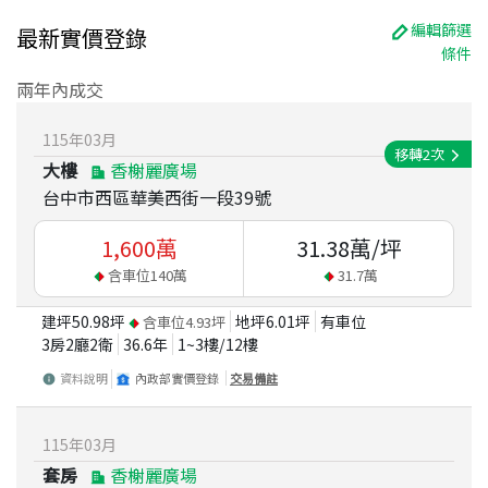
編輯篩選
最新實價登錄
條件
兩年內成交
115
年
03
月
移轉
2
次
大樓
香榭麗廣場
台中市西區華美西街一段39號
1,600
萬
31.38
萬/坪
含車位
140
萬
31.7
萬
建坪
50.98
坪
地坪
6.01
坪
有車位
含車位
4.93
坪
3房2廳2衛
36.6
年
1~3
樓/
12
樓
資料說明
內政部實價登錄
交易備註
115
年
03
月
套房
香榭麗廣場