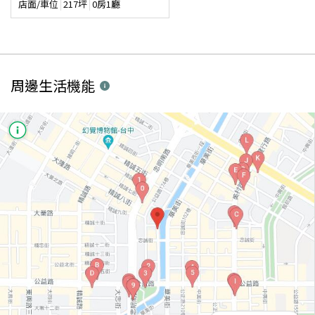
店面/車位
217
坪
0房1廳
周邊生活機能