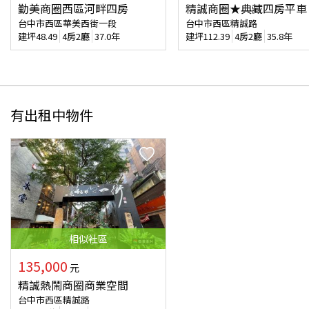
勤美商圈西區河畔四房
精誠商圈★典藏四房平車
台中市西區華美西街一段
台中市西區精誠路
建坪
48.49
4房2廳
37.0年
建坪
112.39
4房2廳
35.8年
有出租中物件
相似
社區
135,000
元
精誠熱鬧商圈商業空間
台中市西區精誠路