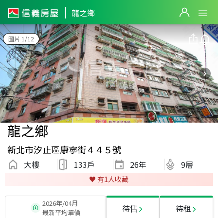
龍之鄉
圖片 1/12
龍之鄉
新北市汐止區康寧街４４５號
大樓
133戶
26
年
9層
♥️ 有
1
人收藏
2026年/04月
待售
待租
最新平均單價