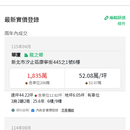
編輯篩選
最新實價登錄
條件
兩年內成交
115
年
04
月
華廈
龍之鄉
新北市汐止區康寧街445之1號6樓
1,835
萬
52.08
萬/坪
含車位
200
萬
52.07
萬
建坪
44.22
坪
地坪
6.05
坪
有車位
含車位
12.82
坪
3房2廳2衛
25.6
年
6
樓/
9
樓
資料說明
內政部實價登錄
交易備註
114
年
08
月