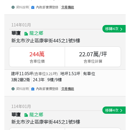
資料說明
內政部實價登錄
交易備註
114
年
01
月
移轉
4
次
華廈
龍之鄉
新北市汐止區康寧街445之1號9樓
244
萬
22.07
萬/坪
含車位價
含車位計算
建坪
11.05
坪
地坪
1.51
坪
有車位
(含車位
3.21
坪)
3房2廳2衛
24.3
年
9
樓/
9
樓
資料說明
內政部實價登錄
交易備註
114
年
01
月
移轉
4
次
華廈
龍之鄉
新北市汐止區康寧街445之1號9樓