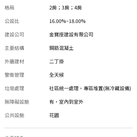
格局
2房；3房；4房
公設比
16.00%~18.00%
建設公司
金寶座建設有限公司
主要結構
鋼筋混凝土
外牆建材
二丁掛
警衛管理
全天候
垃圾處理
社區統一處理，專區堆置(無冷藏設備)
無障礙設施
有，室內到室外
公共設施
花園