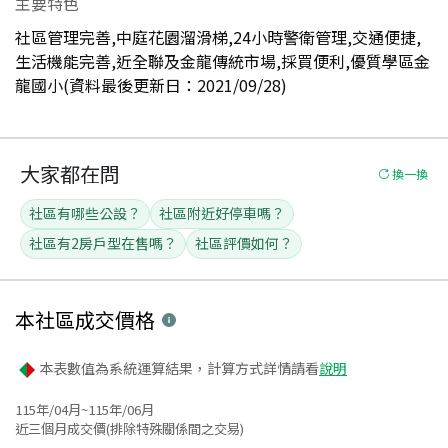
主要特色
社區管理完善,中庭花園溜滑梯,24小時警衛管理,交通便捷,
生活機能完善,近全聯及金龍傳統市場,採買便利,優質學區金
龍國小(資料最後更新日：2021/09/28)
大家都在問
換一換
社區有哪些公設？
社區附近好停車嗎？
社區有2房戶型在售嗎？
社區評價如何？
本社區
成交價格
本表數值為系統運算結果，計算方式詳情請看
說明
115年/04月~115年/06月
近三個月成交價(排除特殊關係間之交易)