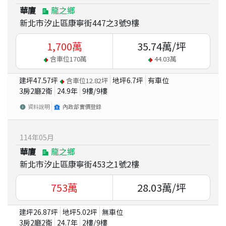
華廈
龍之鄉
新北市汐止區康寧街447之3號9樓
1,700
萬
35.74
萬/坪
含車位
170
萬
44.03
萬
建坪
47.57
坪
地坪
6.7
坪
有車位
含車位
12.82
坪
3房2廳2衛
24.9
年
9
樓/
9
樓
資料說明
內政部實價登錄
114
年
05
月
華廈
龍之鄉
新北市汐止區康寧街453之1號2樓
753
萬
28.03
萬/坪
建坪
26.87
坪
地坪
5.02
坪
無車位
3房2廳2衛
24.7
年
2
樓/
9
樓