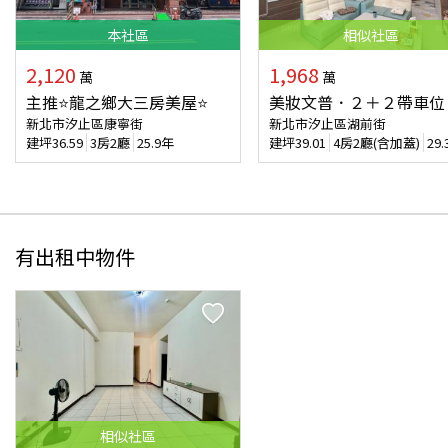
本
社區
相似
社區
2,120
1,968
萬
萬
主推⭐龍之鄉大三房美屋⭐
美妝文普．２＋２帶車位
新北市汐止區康寧街
新北市汐止區湖前街
建坪
36.59
3房2廳
25.9年
建坪
39.01
4房2廳(含加蓋)
29
有出租中物件
相似
社區