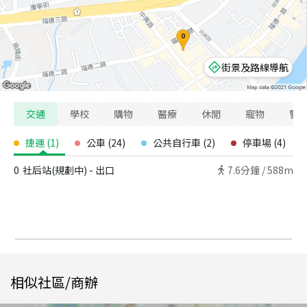
街景及路線導航
交通
學校
購物
醫療
休閒
寵物
警
捷運
(
1
)
公車
(
24
)
公共自行車
(
2
)
停車場
(
4
)
0
社后站(規劃中) - 出口
7.6
分鐘 /
588m
相似社區/商辦