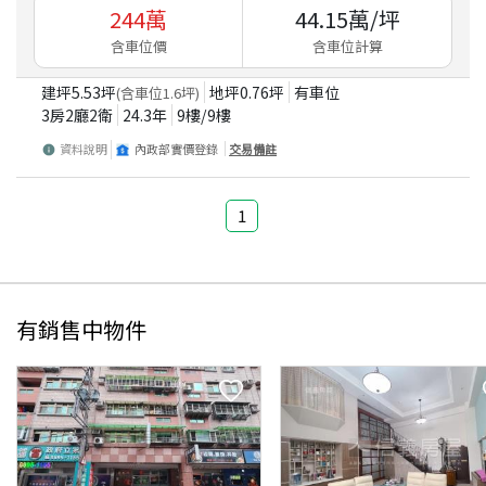
244
萬
44.15
萬/坪
含車位價
含車位計算
建坪
5.53
坪
地坪
0.76
坪
有車位
(含車位
1.6
坪)
3房2廳2衛
24.3
年
9
樓/
9
樓
資料說明
內政部實價登錄
交易備註
1
有銷售中物件