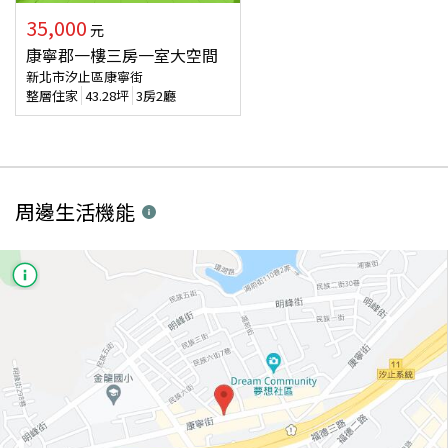
35,000
元
康寧郡一樓三房一室大空間
新北市汐止區康寧街
整層住家
43.28
坪
3房2廳
周邊生活機能