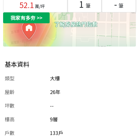
1
-
52.1
筆
筆
萬/坪
我家有多夯
>>
基本資料
類型
大樓
屋齡
26
年
坪數
--
樓高
9層
戶數
133戶