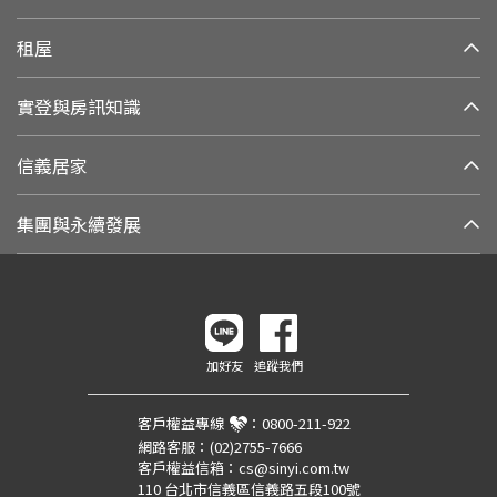
租屋
實登與房訊知識
信義居家
集團與永續發展
加好友
追蹤我們
客戶權益專線
：
0800-211-922
網路客服：
(02)2755-7666
客戶權益信箱：
cs@sinyi.com.tw
110 台北市信義區信義路五段100號