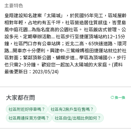
主要特色
皇翔建設知名建案「太陽城」，於民國95年完工，區域屋齡
相對年輕，占地約有五千坪，社區營造居住質感佳，峇里島
風中庭花園...為指名度高的公園社區。 社區飯店式管理、公
設多元、定期舉辦活動... 社區步行至捷運頂埔站約12~15分
鐘，社區門口亦有公車站牌；近北二高、65快速道路、環河
路...開車亦十分便利。興建中-三鶯線媽祖田捷運站就位於社
區對面；緊鄰頂新公園、蝴蝶步道... 學區為頂埔國小，步行
也只需2~3分鐘。 歡迎您一起加入太陽城的大家庭。(資料
最後更新日：2023/05/24)
大家都在問
換一換
社區附近好停車嗎？
社區有2房戶型在售嗎？
社區周邊採買方便嗎？
社區自住/出租比例如何？