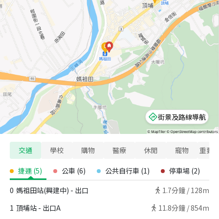
街景及路線導航
交通
學校
購物
醫療
休閒
寵物
重要
捷運
(
5
)
公車
(
6
)
公共自行車
(
1
)
停車場
(
2
)
0
媽祖田站(興建中) - 出口
1.7
分鐘 /
128m
1
頂埔站 - 出口A
11.8
分鐘 /
854m