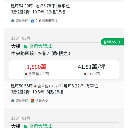
建坪
54.39
坪
地坪
6.78
坪
無車位
3房2廳2衛
19.7
年
12
樓/
15
樓
資料說明
內政部實價登錄
115
年
02
月
移轉
2
次
大樓
皇翔太陽城
中央路四段279巷21號8樓之3
1,880
萬
41.81
萬/坪
含車位
200
萬
41.81
萬
建坪
50.55
坪
地坪
5.22
坪
有車位
含車位
10.37
坪
3房2廳2衛
19.5
年
8
樓/
15
樓
資料說明
信義成交
115
年
01
月
大樓
皇翔太陽城