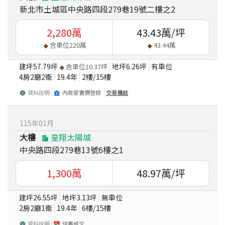
新北市土城區中央路四段279巷19號二樓之2
2,280
萬
43.43
萬/坪
含車位
220
萬
43.44
萬
建坪
57.79
坪
地坪
6.26
坪
有車位
含車位
10.37
坪
4房2廳2衛
19.4
年
2
樓/
15
樓
資料說明
內政部實價登錄
交易備註
115
年
01
月
大樓
皇翔太陽城
中央路四段279巷13號6樓之1
1,300
萬
48.97
萬/坪
建坪
26.55
坪
地坪
3.13
坪
無車位
2房2廳1衛
19.4
年
6
樓/
15
樓
資料說明
信義成交