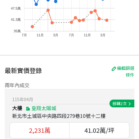
47.5萬
41.3萬
35萬
7月
11月
3月
7月
11月
3月
編輯篩選
最新實價登錄
條件
兩年內成交
115
年
04
月
移轉
2
次
大樓
皇翔太陽城
新北市土城區中央路四段279巷10號十二樓
2,231
萬
41.02
萬/坪