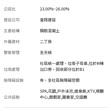
公設比
23.00%~26.00%
建設公司
皇翔建設
主要結構
鋼筋混凝土
外牆建材
二丁掛
警衛管理
全天候
社區統一處理，垃圾子母車,位於M棟
垃圾處理
出口旁，回收部分位於B1
無障礙設施
有，全社區無障礙空間
SPA,花園,戶外泳池,健身房,KTV,視聽
公共設施
中心,遊戲室,圖書室,交誼廳