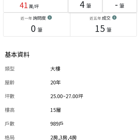
4
-
41
筆
筆
萬/坪
詢問度
成交
近一年
近五年
0
15
筆
筆
基本資料
類型
大樓
屋齡
20
年
坪數
25.00~27.00坪
樓高
15層
戶數
989戶
格局
2房,3房,4房