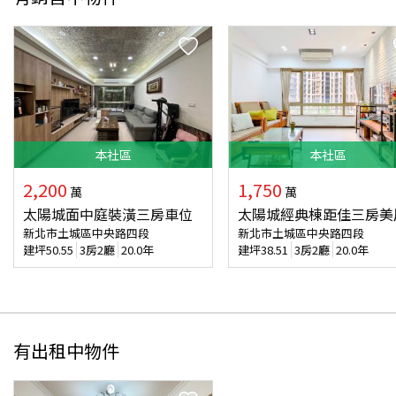
本
社區
本
社區
2,200
1,750
萬
萬
太陽城面中庭裝潢三房車位
太陽城經典棟距佳三房美
新北市土城區中央路四段
新北市土城區中央路四段
建坪
50.55
3房2廳
20.0年
建坪
38.51
3房2廳
20.0年
有出租中物件