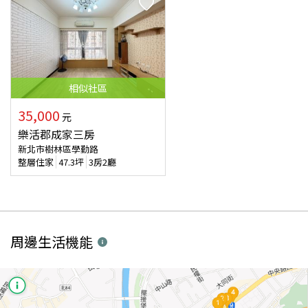
相似
社區
35,000
元
樂活郡成家三房
新北市樹林區學勤路
整層住家
47.3
坪
3房2廳
周邊生活機能