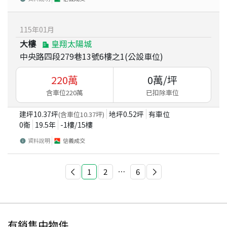
115
年
01
月
大樓
皇翔太陽城
中央路四段279巷13號6樓之1(公設車位)
220
萬
0
萬/坪
含車位220萬
已扣除車位
建坪
10.37
坪
地坪
0.52
坪
有車位
(含車位
10.37
坪)
0衛
19.5
年
-1
樓/
15
樓
資料說明
信義成交
1
2
⋯
6
有銷售中物件