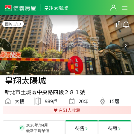
皇翔太陽城
圖片 1/13
皇翔太陽城
新北市土城區中央路四段２８１號
大樓
989戶
20
年
15層
♥️ 有
51
人收藏
2026年/04月
待售
待租
最新平均單價