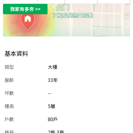
我家有多夯
>>
基本資料
類型
大樓
屋齡
33
年
坪數
--
樓高
5層
戶數
80戶
格局
2房,3房,