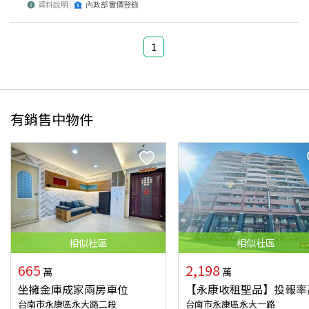
資料說明
內政部實價登錄
1
有銷售中物件
相似
社區
相似
社區
665
2,198
萬
萬
坐擁金庫成家兩房車位
【永康收租聖品】投報率
台南市永康區永大路二段
台南市永康區永大一路