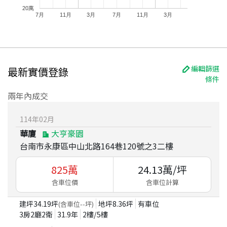
20萬
7月
11月
3月
7月
11月
3月
編輯篩選
最新實價登錄
條件
兩年內成交
114
年
02
月
華廈
大亨豪園
台南市永康區中山北路164巷120號之3二樓
825
萬
24.13
萬/坪
含車位價
含車位計算
建坪
34.19
坪
地坪
8.36
坪
有車位
(含車位
--
坪)
3房2廳2衛
31.9
年
2
樓/
5
樓