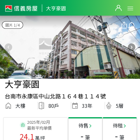
大亨豪園
圖片 1/4
大亨豪園
台南市永康區中山北路１６４巷１１４號
大樓
80戶
33
年
5層
2025年/02月
待售
待租
最新平均單價
-
-
24.1
筆
筆
萬/坪