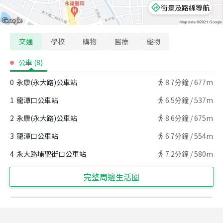
街景及路線導航
交通
學校
購物
醫療
寵物
公車
(
8
)
0
永康(永大路)公車站
8.7
分鐘 /
677m
1
龍潭口公車站
6.5
分鐘 /
537m
2
永康(永大路)公車站
8.6
分鐘 /
675m
3
龍潭口公車站
6.7
分鐘 /
554m
4
永大路埔聖街口公車站
7.2
分鐘 /
580m
完整周邊生活圈