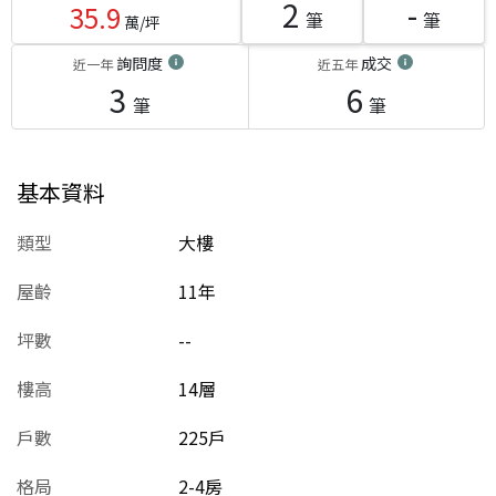
2
-
35.9
筆
筆
萬/坪
詢問度
成交
近一年
近五年
3
6
筆
筆
基本資料
類型
大樓
屋齡
11
年
坪數
--
樓高
14層
戶數
225戶
格局
2-4房