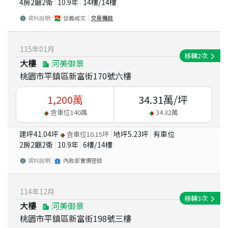
4房2廳2衛
10.9
年
14
樓/
14
樓
資料說明
信義成交
交易備註
115
年
01
月
移轉
2
次
大樓
河美御景
桃園市平鎮區新富街170號六樓
1,200
萬
34.31
萬/坪
含車位
140
萬
34.32
萬
建坪
41.04
坪
地坪
5.23
坪
有車位
含車位
10.15
坪
2房2廳2衛
10.9
年
6
樓/
14
樓
資料說明
內政部實價登錄
114
年
12
月
移轉
3
次
大樓
河美御景
桃園市平鎮區新富街198號三樓