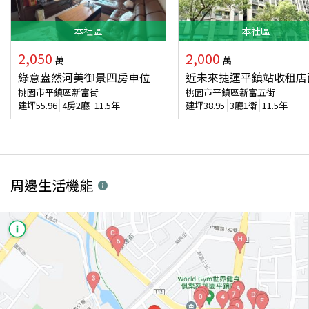
本
社區
本
社區
2,050
2,000
萬
萬
綠意盎然河美御景四房車位
近未來捷運平鎮站收租店
桃園市平鎮區新富街
桃園市平鎮區新富五街
建坪
55.96
4房2廳
11.5年
建坪
38.95
3廳1衛
11.5年
周邊生活機能