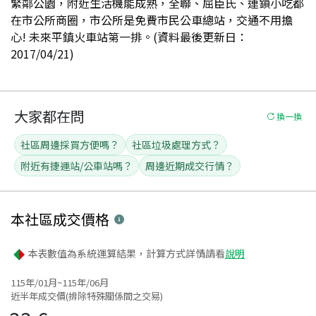
緊鄰公園，附近生活機能成熟，全聯、屈臣氏、連鎖小吃都
在市公所商圈，市公所是免費市民公車總站，交通不用擔
心! 未來平鎮火車站第一排。(資料最後更新日：
2017/04/21)
大家都在問
換一換
社區周邊採買方便嗎？
社區垃圾處理方式？
附近有捷運站/公車站嗎？
周邊近期成交行情？
本社區
成交價格
本表數值為系統運算結果，計算方式詳情請看
說明
115年/01月~115年/06月
近半年成交價(排除特殊關係間之交易)