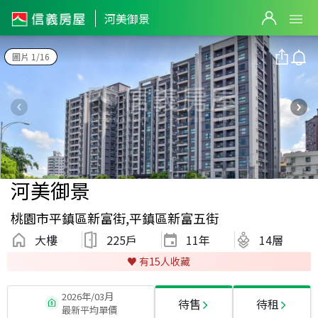
河美御景
圖片 1/16
河美御景
桃園市平鎮區新富街,平鎮區新富五街
大樓
225戶
11
年
14層
♥️ 有
15
人收藏
2026年/03月
待售
待租
最新平均單價