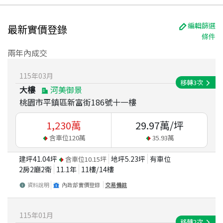
編輯篩選
最新實價登錄
條件
兩年內成交
115
年
03
月
移轉
3
次
大樓
河美御景
桃園市平鎮區新富街186號十一樓
1,230
萬
29.97
萬/坪
含車位
120
萬
35.93
萬
建坪
41.04
坪
地坪
5.23
坪
有車位
含車位
10.15
坪
2房2廳2衛
11.1
年
11
樓/
14
樓
資料說明
內政部實價登錄
交易備註
115
年
01
月
移轉
2
次