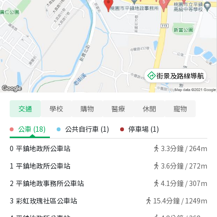
街景及路線導航
交通
學校
購物
醫療
休閒
寵物
公車
(
18
)
公共自行車
(
1
)
停車場
(
1
)
0
平鎮地政所公車站
3.3
分鐘 /
264m
1
平鎮地政所公車站
3.6
分鐘 /
272m
2
平鎮地政事務所公車站
4.1
分鐘 /
307m
3
彩虹玫瑰社區公車站
15.4
分鐘 /
1249m