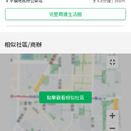
4
平鎮地政所公車站
4.8
分鐘 /
368m
完整周邊生活圈
相似社區/商辦
點擊觀看相似社區