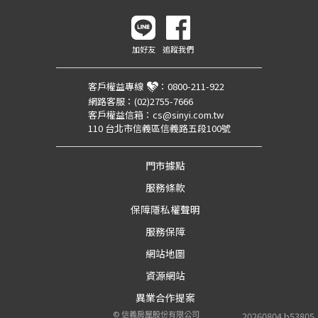
加好友
追蹤我們
客戶權益專線
：
0800-211-922
網路客服：
(02)2755-7666
客戶權益信箱：
cs@sinyi.com.tw
110 台北市信義區信義路五段100號
門市據點
服務條款
保障隱私權聲明
服務保障
網站地圖
資源網站
異業合作提案
©
信義房屋股份有限公司
20260804.b53805