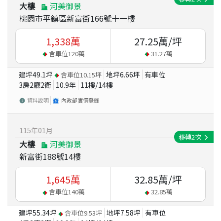
大樓
河美御景
桃園市平鎮區新富街166號十一樓
1,338
萬
27.25
萬/坪
含車位
120
萬
31.27
萬
建坪
49.1
坪
地坪
6.66
坪
有車位
含車位
10.15
坪
3房2廳2衛
10.9
年
11
樓/
14
樓
資料說明
內政部實價登錄
115
年
01
月
移轉
2
次
大樓
河美御景
新富街188號14樓
1,645
萬
32.85
萬/坪
含車位
140
萬
32.85
萬
建坪
55.34
坪
地坪
7.58
坪
有車位
含車位
9.53
坪