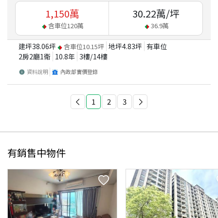
1,150
萬
30.22
萬/坪
含車位
120
萬
36.9
萬
建坪
38.06
坪
地坪
4.83
坪
有車位
含車位
10.15
坪
2房2廳1衛
10.8
年
3
樓/
14
樓
資料說明
內政部實價登錄
1
2
3
有銷售中物件