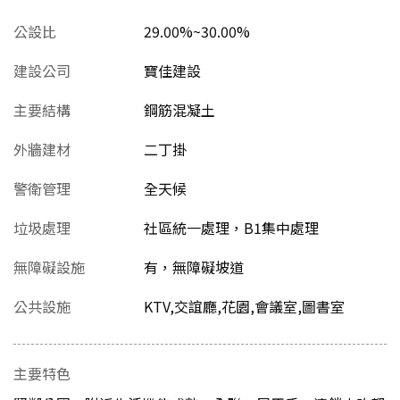
公設比
29.00%~30.00%
建設公司
寶佳建設
主要結構
鋼筋混凝土
外牆建材
二丁掛
警衛管理
全天候
垃圾處理
社區統一處理，B1集中處理
無障礙設施
有，無障礙坡道
公共設施
KTV,交誼廳,花園,會議室,圖書室
主要特色