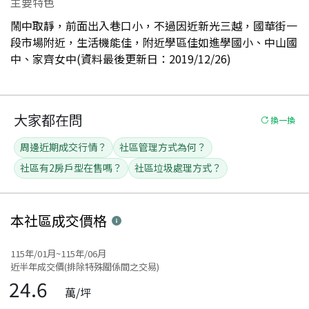
主要特色
鬧中取靜，前面出入巷口小，不過因近新光三越，國華街一
段市場附近，生活機能佳，附近學區佳如進學國小、中山國
中、家齊女中(資料最後更新日：2019/12/26)
大家都在問
換一換
周邊近期成交行情？
社區管理方式為何？
社區有2房戶型在售嗎？
社區垃圾處理方式？
本社區
成交價格
115年/01月~115年/06月
近半年成交價(排除特殊關係間之交易)
24.6
萬/坪