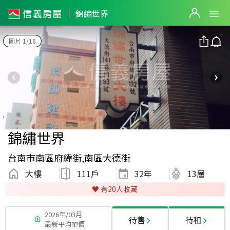
錦繡世界
圖片 1/16
錦繡世界
台南市南區府緯街,南區大德街
大樓
111戶
32
年
13層
♥️ 有
20
人收藏
2026年/03月
待售
待租
最新平均單價