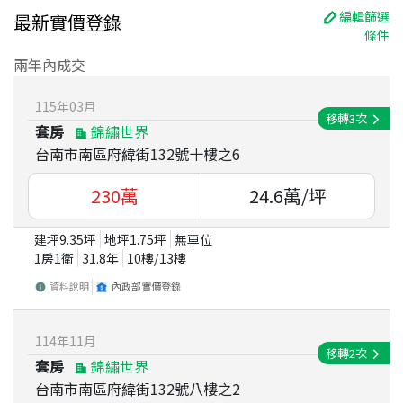
編輯篩選
最新實價登錄
條件
兩年內成交
115
年
03
月
移轉
3
次
套房
錦繡世界
台南市南區府緯街132號十樓之6
230
萬
24.6
萬/坪
建坪
9.35
坪
地坪
1.75
坪
無車位
1房1衛
31.8
年
10
樓/
13
樓
資料說明
內政部實價登錄
114
年
11
月
移轉
2
次
套房
錦繡世界
台南市南區府緯街132號八樓之2