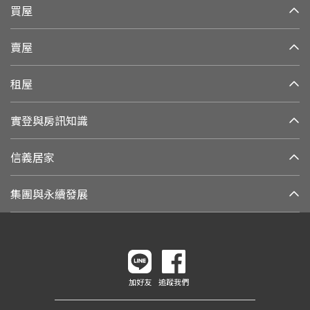
買屋
賣屋
租屋
實登與房訊知識
信義居家
集團與永續發展
加好友
追蹤我們