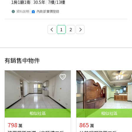
1房1廳1衛
30.5
年
7
樓/
13
樓
資料說明
內政部實價登錄
1
2
有銷售中物件
相似
社區
相似
社區
798
865
萬
萬