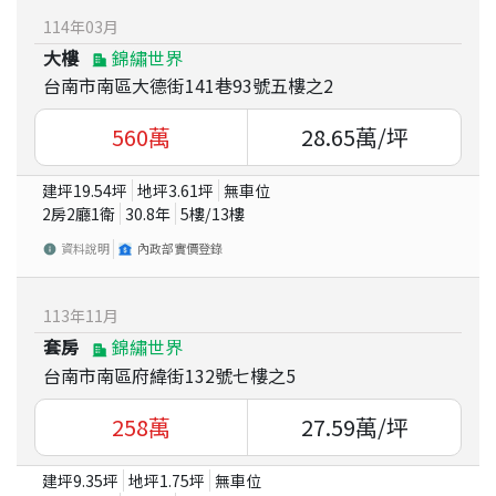
114
年
03
月
大樓
錦繡世界
台南市南區大德街141巷93號五樓之2
560
萬
28.65
萬/坪
建坪
19.54
坪
地坪
3.61
坪
無車位
2房2廳1衛
30.8
年
5
樓/
13
樓
資料說明
內政部實價登錄
113
年
11
月
套房
錦繡世界
台南市南區府緯街132號七樓之5
258
萬
27.59
萬/坪
建坪
9.35
坪
地坪
1.75
坪
無車位