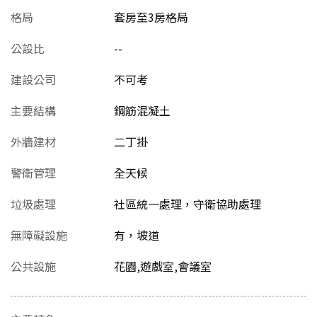
格局
套房至3房格局
公設比
--
建設公司
不可考
主要結構
鋼筋混凝土
外牆建材
二丁掛
警衛管理
全天候
垃圾處理
社區統一處理，守衛協助處理
無障礙設施
有，坡道
公共設施
花園,遊戲室,會議室