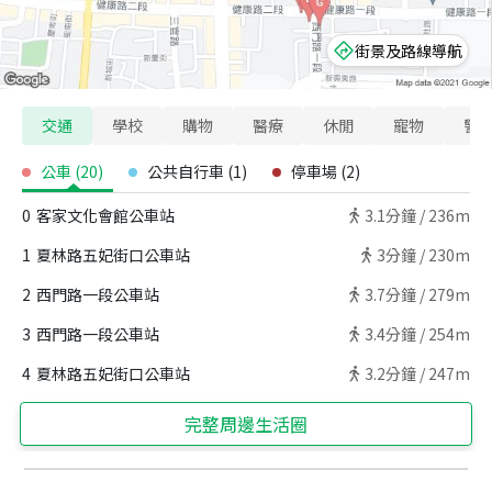
街景及路線導航
交通
學校
購物
醫療
休閒
寵物
警
公車
(
20
)
公共自行車
(
1
)
停車場
(
2
)
0
客家文化會館公車站
3.1
分鐘 /
236m
1
夏林路五妃街口公車站
3
分鐘 /
230m
2
西門路一段公車站
3.7
分鐘 /
279m
3
西門路一段公車站
3.4
分鐘 /
254m
4
夏林路五妃街口公車站
3.2
分鐘 /
247m
完整周邊生活圈