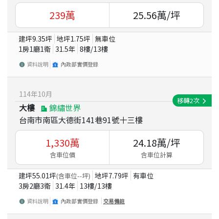
239
萬
25.56
萬/坪
建坪
9.35
坪
地坪
1.75
坪
無車位
1房1廳1衛
31.5
年
8
樓/
13
樓
資料說明
內政部實價登錄
114
年
10
月
移轉
2
次
大樓
錦繡世界
台南市南區大德街141巷91號十三樓
1,330
萬
24.18
萬/坪
含車位價
含車位計算
建坪
55.01
坪
地坪
7.79
坪
有車位
(含車位
--
坪)
3房2廳3衛
31.4
年
13
樓/
13
樓
資料說明
內政部實價登錄
交易備註