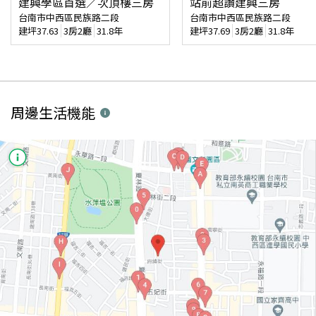
建興學區首選／次頂樓三房
站前超讚建興三房
台南市中西區民族路二段
台南市中西區民族路二段
建坪
37.63
3房2廳
31.8年
建坪
37.69
3房2廳
31.8年
周邊生活機能