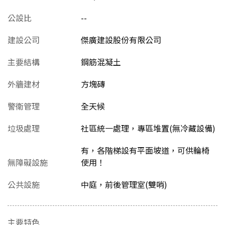
公設比
--
建設公司
傑廣建設股份有限公司
主要結構
鋼筋混凝土
外牆建材
方塊磚
警衛管理
全天候
垃圾處理
社區統一處理，專區堆置(無冷藏設備)
有，各階梯設有平面坡道，可供輪椅
無障礙設施
使用！
公共設施
中庭，前後管理室(雙哨)
主要特色