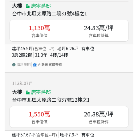
大樓
唐寧爵邸
台中市北區太原路二段31號4樓之1
1,130
萬
24.83
萬/坪
含車位價
含車位計算
建坪
45.5
坪
地坪
6.26
坪
有車位
(含車位
--
坪)
3房2廳2衛
31.3
年
4
樓/
14
樓
資料說明
內政部實價登錄
113
年
07
月
大樓
唐寧爵邸
台中市北區太原路二段37號12樓之1
1,550
萬
26.88
萬/坪
含車位價
含車位計算
建坪
57.67
坪
地坪
7.9
坪
有車位
(含車位
--
坪)