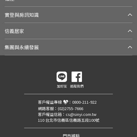
實登與房訊知識
信義居家
集團與永續發展
加好友
追蹤我們
客戶權益專線
：
0800-211-922
網路客服：
(02)2755-7666
客戶權益信箱：
cs@sinyi.com.tw
110 台北市信義區信義路五段100號
門市據點