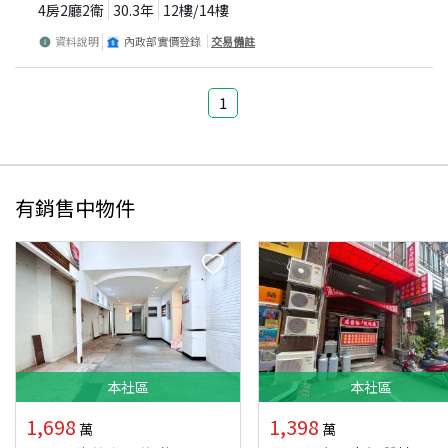
4房2廳2衛
30.3
年
12
樓/
14
樓
資料說明
內政部實價登錄
交易備註
1
有銷售中物件
本
社區
本
社區
1,698
1,398
萬
萬