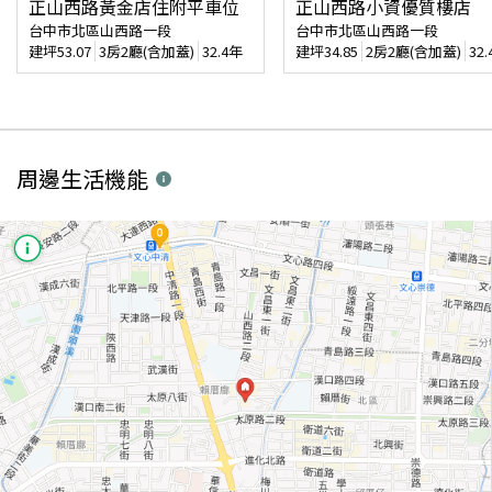
正山西路黃金店住附平車位
正山西路小資優質樓店
台中市北區山西路一段
台中市北區山西路一段
建坪
53.07
3房2廳(含加蓋)
32.4年
建坪
34.85
2房2廳(含加蓋)
32
周邊生活機能