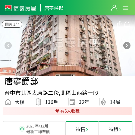
唐寧爵邸
圖片 1/7
唐寧爵邸
台中市北區太原路二段,北區山西路一段
大樓
136戶
32
年
14層
♥️ 有
6
人收藏
2025年/12月
待售
待租
最新平均單價