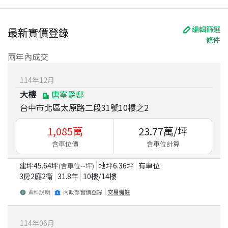
編輯篩選
最新實價登錄
條件
兩年內成交
114
年
12
月
大樓
唐寧爵邸
台中市北區太原路二段31號10樓之2
1,085
萬
23.77
萬/坪
含車位價
含車位計算
建坪
45.64
坪
地坪
6.36
坪
有車位
(含車位
--
坪)
3房2廳2衛
31.8
年
10
樓/
14
樓
資料說明
內政部實價登錄
交易備註
114
年
06
月