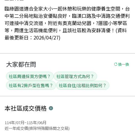
臨綠園道適合全家大小一起休憩和玩樂的健康養生空間，台
中第二分局地點治安優點良好，臨漢口路及中清路交通便利
可連接中清交流道，附近有奧克蘭幼兒園，?厝國小等學區
等，周遭生活區機能便利，且該社區較為安靜清優！(資料
最後更新日：2026/04/27)
大家都在問
換一換
社區周邊採買方便嗎？
社區管理方式為何？
社區有2房戶型在售嗎？
社區自住/出租比例如何？
本社區
成交價格
114年/07月~115年/06月
近一年成交價(排除特殊關係間之交易)