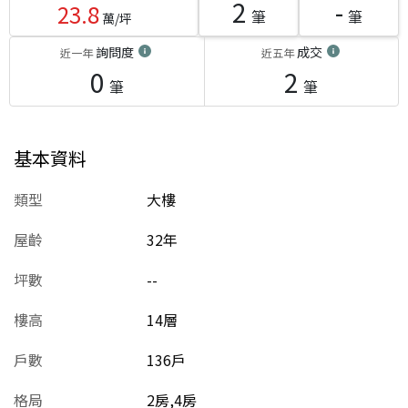
2
-
23.8
筆
筆
萬/坪
詢問度
成交
近一年
近五年
0
2
筆
筆
基本資料
類型
大樓
屋齡
32
年
坪數
--
樓高
14層
戶數
136戶
格局
2房,4房