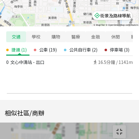
街景及路線導航
交通
學校
購物
醫療
金融
休閒
寵
捷運
(
1
)
公車
(
19
)
公共自行車
(
2
)
停車場
(
3
)
0
文心中清站 - 出口
16.5
分鐘 /
1141m
相似社區/商辦